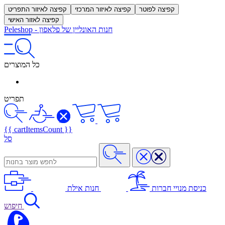
קפיצה לפוטר
קפיצה לאיזור המרכזי
קפיצה לאיזור התפריט
קפיצה לאזור האישי
חנות האונליין של פלאפון
-
Peleshop
כל המוצרים
תפריט
{{ cartItemsCount }}
סל
כניסת מנויי חברות
חנות אילת
חיפוש