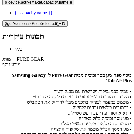
{{ device.activeMakat.capacity.name }}
{{ capacity.name }}
{{getAdditionalsPriceSelected()}} ₪
תכונות עיקריות
כללי
PURE GEAR
מותג
מידע נוסף
כיסוי ספר ומגן מסך זכוכית מבית Pure Gear ל- Samsung Galaxy
Tab A9 Plus
• עמיד בפני נפילות ושריטות עם מבנה קשיח
• מצויד בבמפרים בולמי זעזועים בפינותיו להגנה מפני נפילות
• משמש כמעמד לצפייה בתכנים מבלי להחזיק את הטאבלט
• כפתורים בולטים ונוחים ללחיצה
• תא אחסון ייעודי עבור עט סטיילוס
• מגן מסך זכוכית כלול באריזה
• מציע הגנה מלאה ומקיפה ב-360 מעלות
• מגן המסך הכלול משמר את שקיפות התצוגה