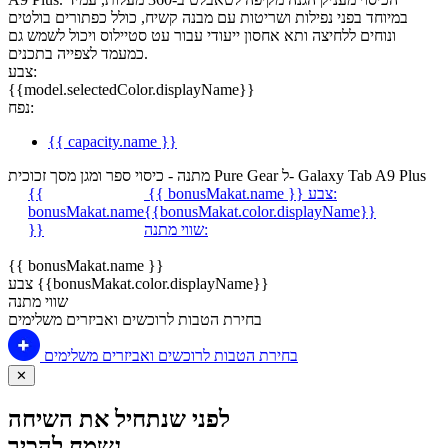
במיוחד בפני נפילות ושריטות עם מבנה קשיח, כולל כפתורים בולטים
ונוחים ללחיצה ותא אחסון ייעודי עבור עט סטיילוס ויכול לשמש גם
כמעמד לצפייה בתכנים.
צבע:
{{model.selectedColor.displayName}}
נפח:
{{ capacity.name }}
מתנה - כיסוי ספר ומגן מסך זכוכית Pure Gear ל- Galaxy Tab A9 Plus
צבע:
{{ bonusMakat.name }}
{{
bonusMakat.name
{{bonusMakat.color.displayName}}
שווי מתנה:
}}
{{ bonusMakat.name }}
צבע {{bonusMakat.color.displayName}}
שווי מתנה
בחירת הטבות לרוכשים ואביזרים משלימים
בחירת הטבות לרוכשים ואביזרים משלימים
✕
לפני שנתחיל את השיחה
נשמח להכיר