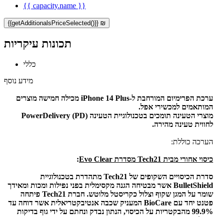
{{ capacity.name }}
{{getAdditionalsPriceSelected()}} ₪
תכונות עיקריות
כללי
מידע נוסף
ערכת הפרימיום המורחבת ל-iPhone 14 Plus מכילה חמישה מוצרים
המותאמים למכשירי אפל.
מוצרי הטעינה תומכים בטכנולוגיית הטעינה PowerDelivery (PD)
לחווית טעינה מהירה.
הערכה כוללת:
כיסוי אחורי מבית Tech21 מסדרת Evo Clear
:
סדרת הכיסויים השקופים של Tech21 מתהדרת בטכנולוגיית
BulletShield אשר מבטיחה הגנה מקסימלית בפני נפילות ומכות ומאידך
שומר על המגן שקוף וצלול כקריסטל מלוטש. חברת Tech21 פיתחה
פטנט יחד עם BioCare המעניק שכבה אנטיבקטריאלית אשר דוחה עד
99.9% מהבקטריות על הכיסוי, הנתון נבדק ונחתם על ידי גוף בדיקות