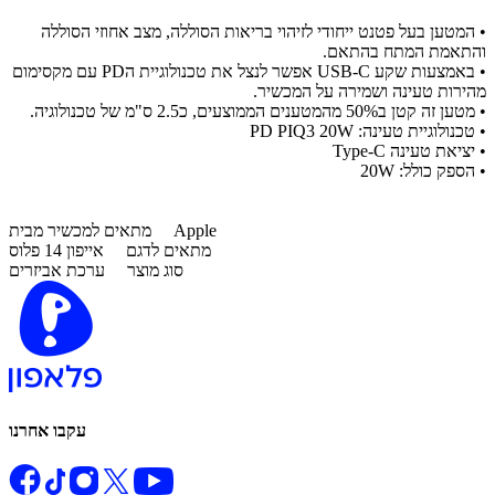
• המטען בעל פטנט ייחודי לזיהוי בריאות הסוללה, מצב אחוזי הסוללה
והתאמת המתח בהתאם.
• באמצעות שקע USB-C אפשר לנצל את טכנולוגיית הPD עם מקסימום
מהירות טעינה ושמירה על המכשיר.
• מטען זה קטן ב50% מהמטענים הממוצעים, כ2.5 ס"מ של טכנולוגיה.
• טכנולוגיית טעינה: PD PIQ3 20W
• יציאת טעינה Type-C
• הספק כולל: 20W
Apple
מתאים למכשיר מבית
מתאים לדגם
אייפון 14 פלוס
סוג מוצר
ערכת אביזרים
עקבו אחרנו