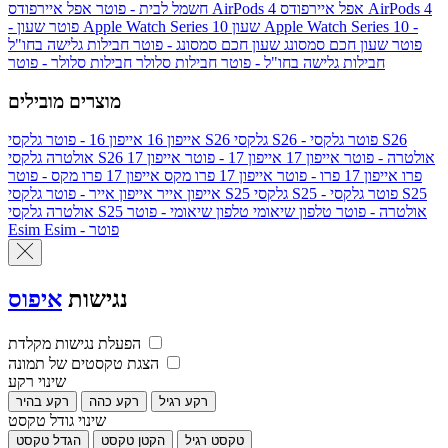
אפל איירפודס AirPods 4
אפל איירפודס AirPods 4
חשמל לבית - פוטר
שעון Apple Watch Series 10 -
שעון Apple Watch Series 10
- פוטר
פוטר
שעון חכם סמסונג
שעון חכם סמסונג - פוטר
חבילות גלישה בחו"ל
חבילות גלישה בחו"ל - פוטר
חבילות סלולר
חבילות סלולר - פוטר
מוצרים מובילים
גלקסי S26 - פוטר
גלקסי S26
גלקסי S26
אייפון 16
אייפון 16 - פוטר
גלקסי S26 אולטרה - פוטר
אייפון 17
אייפון 17 - פוטר
אייפון 17
אולטרה
פרו
אייפון 17 פרו - פוטר
אייפון 17 פרו מקס
אייפון 17 פרו מקס - פוטר
גלקסי S25 - פוטר
גלקסי S25
גלקסי S25
אייפון אייר
אייפון אייר - פוטר
גלקסי S25 אולטרה - פוטר
טלפון שיאומי
טלפון שיאומי - פוטר
אולטרה
Esim - פוטר
Esim
נגישות
איפוס
הפעלת נגישות מקלדת
הצגת טקסטים של תמונה
שינוי רקע
רקע רגיל
רקע כהה
רקע בהיר
שינוי גודל טקסט
טקסט רגיל
הקטן טקסט
הגדל טקסט