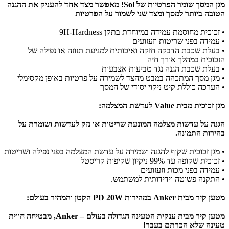
מגן המסך שומר הפרטיות של Sol! מאפשר מצד אחד להעניק את ההגנה
הטובה ביותר למסך ומצד שני לשמור על הפרטיות
• זכוכית מחוסמת עמידה במיוחדת בתקן 9H-Hardness
• עמידה בפני שריטות וזעזועים
• בעלת שכבת הדבקה חזקה ואיכותית למניעת תזוזה או נפילה של
הזכוכית במהלך אורך חיה
• בעלת שכבת הגנה נגד טביעות אצבעות
• מגן מסך המתכהה במבט מהצד לשמירה על פרטיות באופן מקסימלי
• הערכה כוללת קיט ניקוי יסודי של המסך
מגן זכוכית מבית Value לעדשת המצלמה
:
הגנה על עדשות מצלמה המונעת שריטות או נזק לעדשות ושומרת על
בהירות התמונה.
• מגן זכוכית שקוף להגנה ושמירה על עדשת המצלמה בפני נפילה ושריטות
• זכוכית שקופה עד 99% ניקיון שקיפות קריסטל
• עמידה בפני מכות וזעזועים
• התקנה פשוטה וידידותית למשתמש.
מטען קיר מבית Anker במהירות PD 20W הקטן והמהיר בעולם
:
מטען קיר מבית ענקית הטעינה הגדולה בעולם – Anker, מבטיחה חווית
טעינה שלא הכרתם בעבר!