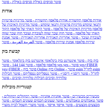
פוטר
סניפים באילת
סניפים באילת - פוטר
אודות
אודות פלאפון תקשורת
אודות פלאפון תקשורת - פוטר
מדיניות פרטיות
ותנאי שימוש
מדיניות פרטיות ותנאי שימוש - פוטר
מדיניות האיכות של
פלאפון
מדיניות האיכות של פלאפון - פוטר
הקוד האתי של פלאפון
הקוד
האתי של פלאפון - פוטר
חוק שכר שווה לעובדת ועובד
חוק שכר שווה
לעובדת ועובד - פוטר
אחריות תאגידית
אחריות תאגידית - פוטר
אמנת
שירות פלאפון
אמנת שירות פלאפון - פוטר
العربية
العربية - פוטר
קבוצת בזק
בזק
בזק - פוטר
אינטרנט בזק בינלאומי
אינטרנט בזק בינלאומי - פוטר
yes+FIBER
yes - פוטר
yes
144 - פוטר
פלאפון
פלאפון - פוטר
144
esim
esim לחו"ל
בזק Online - פוטר
בזק Online
yes+FIBER - פוטר
לחו"ל - פוטר
דיסני+
דיסני+ - פוטר
נטפליקס
נטפליקס - פוטר
חבילות
טלוויזיה וסיבים
חבילות טלוויזיה וסיבים - פוטר
קטגוריות מובילות
מכשירים
מכשירים - פוטר
אוזניות
אוזניות - פוטר
רמקולים
רמקולים -
פוטר
טאבלטים
טאבלטים - פוטר
שעונים חכמים
שעונים חכמים - פוטר
מבצעים
מבצעים - פוטר
אייפד
אייפד - פוטר
מוצרי חשמל לבית
מוצרי