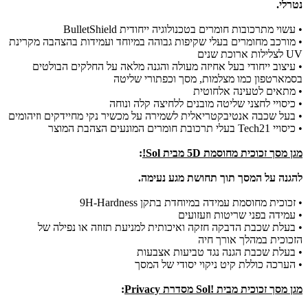
נטרלי.
• עשוי מתרכובות חומרים בטכנולוגיה ייחודית BulletShield
• מורכב מחומרים בעלי שקיפות גבוהה במיוחד ועמידות בהצהבה מקרינת
UV לצלילות ארוכת שנים
• עיצוב ייחודי בעל אחיזה מעולה והגנה מלאה על החלקים הבולטים
בסמארטפון כמו מצלמות, מסך וכפתורי שליטה
• מתאים לטעינה אלחוטית
• כיסויי לחצני שליטה מובנים ללחיצה קלה ונוחה
• בעל שכבה אנטיבקטריאלית לשמירה על מכשיר נקי מחיידקים וזיהומים
• כיסויי Tech21 בעלי תרכובת חומרים המונעים הצהבת המוצר
מגן מסך זכוכית מחוסמת 5D מבית Sol!
:
להגנה על המסך תוך תחושת מגע נעימה.
• זכוכית מחוסמת עמידה במיוחדת בתקן 9H-Hardness
• עמידה בפני שריטות וזעזועים
• בעלת שכבת הדבקה חזקה ואיכותית למניעת תזוזה או נפילה של
הזכוכית במהלך אורך חיה
• בעלת שכבת הגנה נגד טביעות אצבעות
• הערכה כוללת קיט ניקוי יסודי של המסך
מגן מסך זכוכית מבית !Sol מסדרת Privacy
: