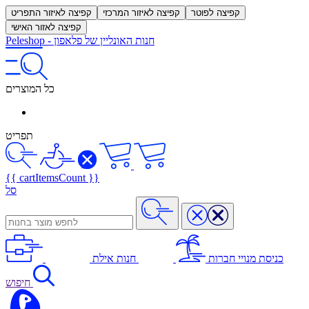
קפיצה לפוטר
קפיצה לאיזור המרכזי
קפיצה לאיזור התפריט
קפיצה לאזור האישי
חנות האונליין של פלאפון
-
Peleshop
כל המוצרים
תפריט
{{ cartItemsCount }}
סל
כניסת מנויי חברות
חנות אילת
חיפוש