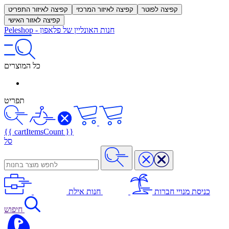
קפיצה לפוטר
קפיצה לאיזור המרכזי
קפיצה לאיזור התפריט
קפיצה לאזור האישי
חנות האונליין של פלאפון
-
Peleshop
כל המוצרים
תפריט
{{ cartItemsCount }}
סל
כניסת מנויי חברות
חנות אילת
חיפוש