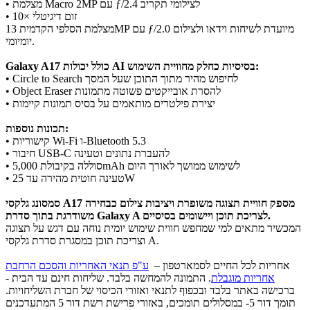
• מצלמת Macro 2MP עם ƒ/2.4 לצילומי תקריב
• זום דיגיטלי ×10
מצלמת הסלפי הקדמית 13MP עם ƒ/2.0 מיועדת לשיחות וידאו ולצילום
יומיומי.
Galaxy A17 כולל יכולות AI בסיסיות כחלק מחוויית השימוש:
• Circle to Search לחיפוש מהיר מתוך התוכן שעל המסך
• Object Eraser להסרת אובייקטים פשוטה מתמונות
• יצירת פילטרים מותאמים על בסיס תמונות קיימות
תכונות נוספות:
• קישוריות Wi-Fi ו-Bluetooth 5.3
• חיבור USB-C להעברת נתונים וטעינה
• סוללה בקיבולת 5,000mAh לשימוש ממושך לאורך היום
• טעינה חוטית מהירה עד 25W
סמסונג גלקסי A17 מספק חוויית תצוגה משופרת ויציבות צילום כבחירה
משודרגת בתוך סדרת Galaxy A לצריכת תוכן ויישומים בסיסיים.
המכשיר מתאים למי שמחפש חווית שימוש יומית נוחה עם דגש על תצוגה
וצריכת תוכן במסגרת סדרת גלקסי A.
אחריות לכל החיים לסמארטפון –
ע"פ תנאי האחריות והסכם הרחבת
אחריות מוגבלת
. התמונה להמחשה בלבד. שליחות חינם עד הבית -
ברכישה באתר בלבד ובכפוף לתנאי ואזורי הכיסוי של חברת השליחויות.
תומך דור 5- במסלולים תומכים, באזורי פרישת רשת דור 5 המתעדכנים