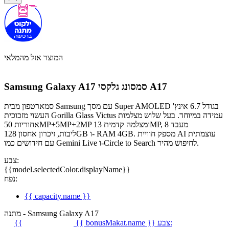
המוצר אזל מהמלאי
סמסונג גלקסי A17
Samsung Galaxy A17
סמארטפון מבית Samsung עם מסך Super AMOLED בגודל 6.7 אינץ'
העשוי מזכוכית Gorilla Glass Victus עמידה במיוחד. בעל שלוש מצלמות
אחוריות 50MP+5MP+2MP ומצלמה קדמית 13MP, מעבד 8
ליבות, זיכרון אחסון 128GB ו- RAM 4GB. מספק חוויית AI עוצמתית
עם חידושים כמו Gemini Live ו-Circle to Search לחיפוש מהיר.
צבע:
{{model.selectedColor.displayName}}
נפח:
{{ capacity.name }}
מתנה - Samsung Galaxy A17
צבע:
{{ bonusMakat.name }}
{{