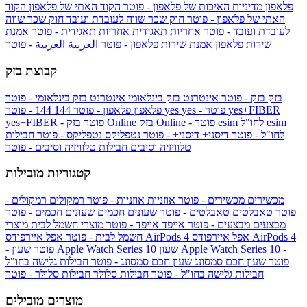
פלאפון
מדיניות האיכות של פלאפון - פוטר
הקוד האתי של פלאפון
הקוד
האתי של פלאפון - פוטר
חוק שכר שווה לעובדת ועובד
חוק שכר שווה
לעובדת ועובד - פוטר
אחריות תאגידית
אחריות תאגידית - פוטר
אמנת
שירות פלאפון
אמנת שירות פלאפון - פוטר
العربية
العربية - פוטר
קבוצת בזק
בזק
בזק - פוטר
אינטרנט בזק בינלאומי
אינטרנט בזק בינלאומי - פוטר
yes+FIBER
yes - פוטר
yes
144 - פוטר
פלאפון
פלאפון - פוטר
144
esim
esim לחו"ל
בזק Online - פוטר
בזק Online
yes+FIBER - פוטר
לחו"ל - פוטר
דיסני+
דיסני+ - פוטר
נטפליקס
נטפליקס - פוטר
חבילות
טלוויזיה וסיבים
חבילות טלוויזיה וסיבים - פוטר
קטגוריות מובילות
מכשירים
מכשירים - פוטר
אוזניות
אוזניות - פוטר
רמקולים
רמקולים -
פוטר
טאבלטים
טאבלטים - פוטר
שעונים חכמים
שעונים חכמים - פוטר
מבצעים
מבצעים - פוטר
אייפד
אייפד - פוטר
מוצרי חשמל לבית
מוצרי
אפל איירפודס AirPods 4
אפל איירפודס AirPods 4
חשמל לבית - פוטר
שעון Apple Watch Series 10 -
שעון Apple Watch Series 10
- פוטר
פוטר
שעון חכם סמסונג
שעון חכם סמסונג - פוטר
חבילות גלישה בחו"ל
חבילות גלישה בחו"ל - פוטר
חבילות סלולר
חבילות סלולר - פוטר
מוצרים מובילים