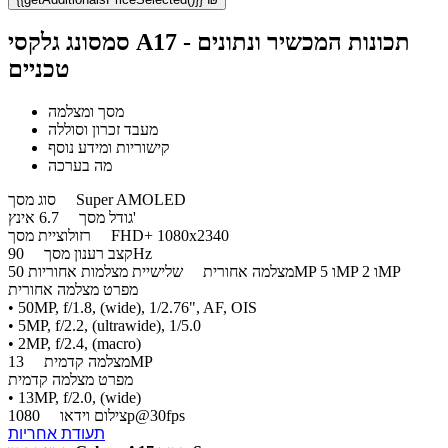
סמסונג גלקסי A17 - תכונות המכשיר ונתונים
טכניים
מסך ומצלמה
מעבד זכרון וסוללה
קישוריות ומידע נוסף
מה בערכה
Super AMOLED
סוג מסך
6.7 אינץ'
גודל מסך
FHD+ 1080x2340
רזולוציית מסך
90Hz
קצב רענון מסך
שלישיית מצלמות אחוריות 50MP ו 5MP ו 2MP
מצלמה אחורית
מפרט מצלמה אחורית
• 50MP, f/1.8, (wide), 1/2.76", AF, OIS
• 5MP, f/2.2, (ultrawide), 1/5.0
• 2MP, f/2.4, (macro)
13MP
מצלמה קדמית
מפרט מצלמה קדמית
• 13MP, f/2.0, (wide)
1080p@30fps
צילום וידאו
תעודת אחריות