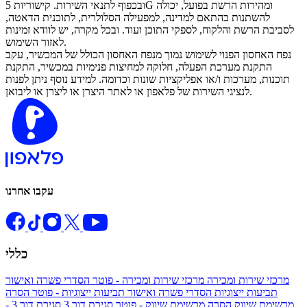
ובכפוף לתנאי השירות. קישוריות 5G ומהירות הרשת בפועל, יכולה
להשתנות בהתאם למדינה, למפעילה הסלולרית, לתוכנית הדאטה,
לסביבת הרשת והלקוח, לספקי התוכן ועוד. ובכל מקרה, יש לוודא זמינות
לאזור השימוש.
נפח האחסון הפנוי לשימוש נמוך מנפח האחסון הכולל של המכשיר, עקב
התקנת מערכת הפעלה, חלוקה למחיצות פנימיות במכשיר, התקנת
תוכנות, מערכות ו/או אפליקציות שונות וכדומה. למידע נוסף ניתן לפנות
לנציגי השירות של פלאפון או לאתר היצרן או ליצרן או ליבואן.
עקבו אחרנו
כללי
מרכזי שירות ומכירה
מרכזי שירות ומכירה - פוטר
הסדרי פשרה ואישור
תביעות ייצוגיות
הסדרי פשרה ואישור תביעות ייצוגיות - פוטר
הסרה
מרשימת שיווק
הסרה מרשימת שיווק - פוטר
סגירת דור 3
סגירת דור 3 -