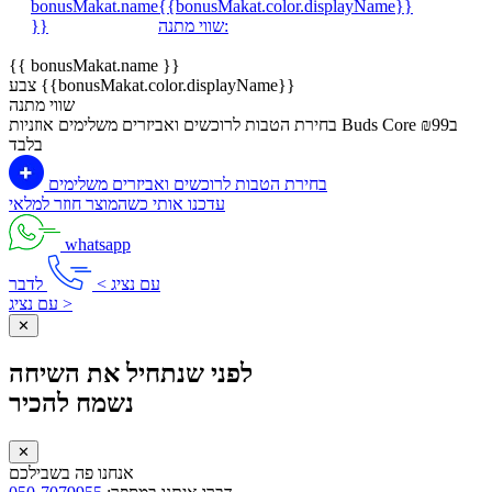
bonusMakat.name
{{bonusMakat.color.displayName}}
שווי מתנה:
}}
{{ bonusMakat.name }}
צבע {{bonusMakat.color.displayName}}
שווי מתנה
בחירת הטבות לרוכשים ואביזרים משלימים
אוזניות Buds Core ב₪99
בלבד
בחירת הטבות לרוכשים ואביזרים משלימים
עדכנו אותי כשהמוצר חוזר למלאי
whatsapp
עם נציג >
לדבר
עם נציג >
✕
לפני שנתחיל את השיחה
נשמח להכיר
✕
אנחנו פה בשבילכם