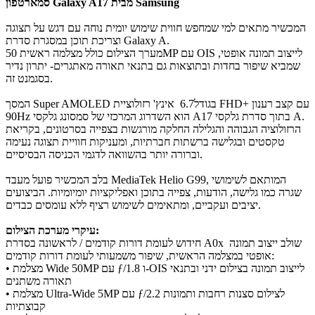
סמארטפון Galaxy A17 מבית Samsung
המכשיר מתאים למי שמחפש חווית שימוש יומית נוחה עם דגש על תצוגה
וצריכת תוכן במסגרת סדרת Galaxy A.
מערך הצילום כולל מצלמה ראשית 50MP עם OIS לייצוב תמונה אופטי,
שמביא שיפור בחדות ובתוצאות גם בתנאי תאורה מאתגרים- יתרון נדיר
בסגמנט זה.
המסך Super AMOLED בגודל6.7 אינץ' רזולוציית FHD+ עם קצב רענון
90Hz הוא השדרוג המרכזי של סמסונג גלקסי A17 בתוך סדרת גלקסי A.
הרזולוציה הגבוהה והגלילה החלקה מורגשות בצפייה בסרטונים, בקריאת
טקסטים ובגלישה ברשתות חברתיות, ומעניקות חוויית תצוגה נעימה
וברורה יותר בהשוואה לדגמי הכניסה הבסיסיים.
בלב המכשיר פועל מעבד MediaTek Helio G99, המותאם לשימושי
שגרה כמו גלישה, הודעות, צפייה בתוכן ואפליקציות יומיומיות. הביצועים
יציבים ועקביים, ומתאימים לשימוש רציף ללא עומסים כבדים.
עיקרי מערכת הצילום:
חידוש לעומת דורות קודמים / לראשונה בסדרת A0x שולב ייצוב תמונה
אופטי במצלמה הראשית, שיפור משמעותי לעומת דורות קודמים:
• מצלמת Wide 50MP עם ƒ/1.8 ו-OIS לייצוב תמונה בצילום ידני ובתנאי
תאורה משתנים
• מצלמת Ultra-Wide 5MP עם ƒ/2.2 לצילום סצנות רחבות ותמונות
קבוצתיות