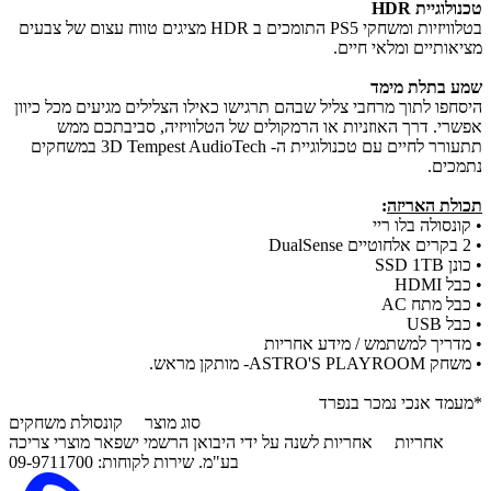
טכנולוגיית HDR
בטלוויזיות ומשחקי PS5 התומכים ב HDR מציגים טווח עצום של צבעים
מציאותיים ומלאי חיים.
שמע בתלת מימד
היסחפו לתוך מרחבי צליל שבהם תרגישו כאילו הצלילים מגיעים מכל כיוון
אפשרי. דרך האוזניות או הרמקולים של הטלוויזיה, סביבתכם ממש
תתעורר לחיים עם טכנולוגיית ה- 3D Tempest AudioTech במשחקים
נתמכים.
תכולת האריזה
:
• קונסולה בלו ריי
• 2 בקרים אלחוטיים DualSense
• כונן SSD 1TB
• כבל HDMI
• כבל מתח AC
• כבל USB
• מדריך למשתמש / מידע אחריות
• משחק ASTRO'S PLAYROOM- מותקן מראש.
*מעמד אנכי נמכר בנפרד
סוג מוצר
קונסולת משחקים
אחריות
אחריות לשנה על ידי היבואן הרשמי ישפאר מוצרי צריכה
בע"מ. שירות לקוחות: 09-9711700