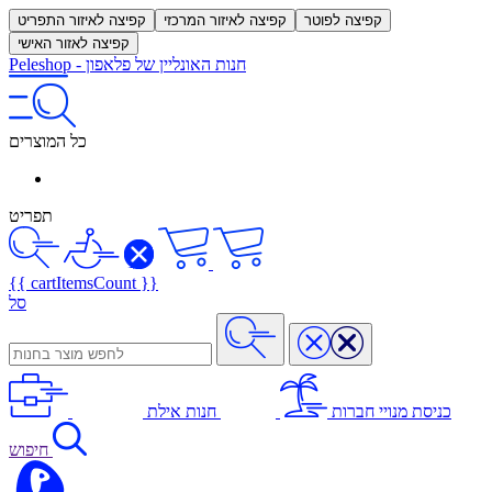
קפיצה לפוטר
קפיצה לאיזור המרכזי
קפיצה לאיזור התפריט
קפיצה לאזור האישי
חנות האונליין של פלאפון
-
Peleshop
כל המוצרים
תפריט
{{ cartItemsCount }}
סל
כניסת מנויי חברות
חנות אילת
חיפוש