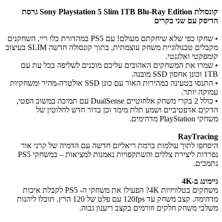
קונסולת Sony Playstation 5 Slim 1TB Blu-Ray Edition גרסת
הדיסק עם שני בקרים
• שחקו כפי שלא שיחקתם מעולם! עם PS5 במהדורת בלו ריי, השחקנים
מקבלים טכנולוגיית משחק עוצמתית, בתוך קונסולה חדשה SLIM בעיצוב
קומפקטי ואלגנטי.
• שמרו את המשחקים האהובים עליכם מוכנים לשליפה בכל עת עם
1TB וכונן אחסון SSD מובנה.
• התנסו בטעינה במהירות האור עם כונן SSD אולטרה-מהיר ומשחקיות
עמוקה יותר.
• כולל 2 בקרי משחק אלחוטיים DualSense עם תמיכה במשוב הפטי,
הדקים אדפטיביים ושמע תלת מימד וכן בדור חדש לחלוטין של
משחקי PlayStation מדהימים.
RayTracing
היסחפו לתוך עולמות ברמת ריאליזם חדשה עם הדמיה של קרני אור
נפרדות ליצירת צללים והשתקפויות נאמנות למציאות – במשחקי PS5
נתמכים.
גיימינג ב-4K
משחקים בטלוויזיות 4K? הפעילו את משחקי ה- PS5 לקבלת איכות
מדהימה. קצב משחק עד 120fps עם פלט של 120 הרץ. תוכלו ליהנות
משלבי משחק חלקים וזורמים בקצב ריענון גבוה.