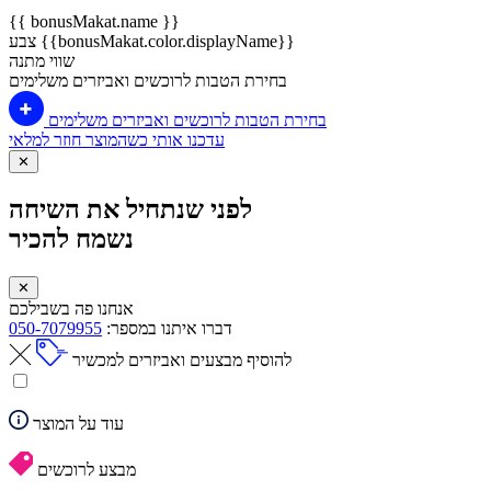
{{ bonusMakat.name }}
צבע {{bonusMakat.color.displayName}}
שווי מתנה
בחירת הטבות לרוכשים ואביזרים משלימים
בחירת הטבות לרוכשים ואביזרים משלימים
עדכנו אותי כשהמוצר חוזר למלאי
✕
לפני שנתחיל את השיחה
נשמח להכיר
✕
אנחנו פה בשבילכם
דברו איתנו במספר:
050-7079955
להוסיף מבצעים ואביזרים למכשיר
עוד על המוצר
מבצע לרוכשים