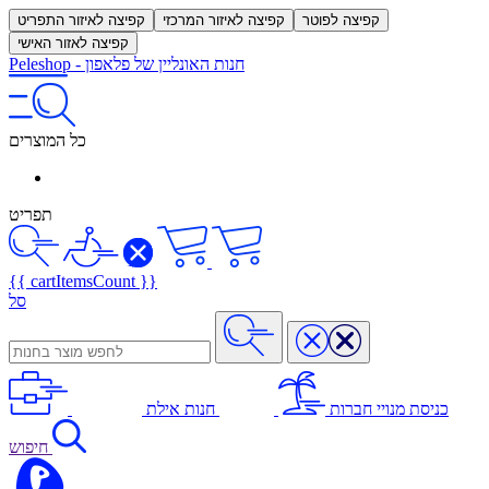
קפיצה לפוטר
קפיצה לאיזור המרכזי
קפיצה לאיזור התפריט
קפיצה לאזור האישי
חנות האונליין של פלאפון
-
Peleshop
כל המוצרים
תפריט
{{ cartItemsCount }}
סל
כניסת מנויי חברות
חנות אילת
חיפוש