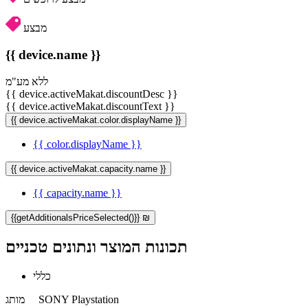
מבצע
{{ device.name }}
ללא מע"מ
{{ device.activeMakat.discountDesc }}
{{ device.activeMakat.discountText }}
{{ device.activeMakat.color.displayName }}
{{ color.displayName }}
{{ device.activeMakat.capacity.name }}
{{ capacity.name }}
{{getAdditionalsPriceSelected()}} ₪
תכונות המוצר ונתונים טכניים
כללי
SONY Playstation
מותג