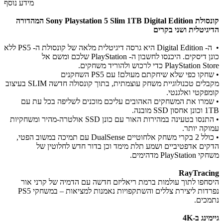
מידע נוסף
קונסולת Sony Playstation 5 Slim 1TB Digital
Edition המהדורה
הדיגיטלית ושני בקרים
• ה- Digital Edition היא גרסה דיגיטלית מלאה של קונסולת ה- PS5 ללא
כונן דיסקים. היכנסו לחשבון ה- PlayStation שלכם ומשם אל
PlayStation Store כדי לרכוש ולהוריד משחקים.
• שחקו כפי שלא שיחקתם מעולם! עם PS5 השחקנים
מקבלים טכנולוגיית משחק עוצמתית, בתוך קונסולה חדשה SLIM בעיצוב
קומפקטי ואלגנטי.
• שמרו את המשחקים האהובים עליכם מוכנים לשליפה בכל עת עם
1TB וכונן אחסון SSD מובנה.
• התנסו בטעינה במהירות האור עם כונן SSD אולטרה-מהיר ומשחקיות
עמוקה יותר.
• כולל 2 בקרי משחק אלחוטיים DualSense עם תמיכה במשוב הפטי,
הדקים אדפטיביים ושמע תלת מימד וכן בדור חדש לחלוטין של
משחקי PlayStation מדהימים.
RayTracing
היסחפו לתוך עולמות ברמת ריאליזם חדשה עם הדמיה של קרני אור
נפרדות ליצירת צללים והשתקפויות נאמנות למציאות – במשחקי PS5
נתמכים.
גיימינג ב-4K