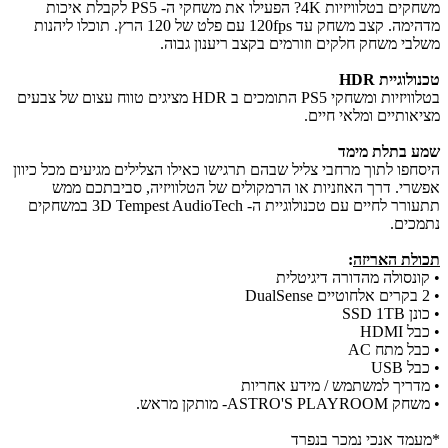
משחקים בטלוויזיות 4K? הפעילו את משחקי ה- PS5 לקבלת איכות
מדהימה. קצב משחק עד 120fps עם פלט של 120 הרץ. תוכלו ליהנות
משלבי משחק חלקים וזורמים בקצב ריענון גבוה.
טכנולוגיית HDR
בטלוויזיות ומשחקי PS5 התומכים ב HDR מציגים טווח עצום של צבעים
מציאותיים ומלאי חיים.
שמע בתלת מימד
היסחפו לתוך מרחבי צליל שבהם תרגישו כאילו הצלילים מגיעים מכל כיוון
אפשרי. דרך האוזניות או הרמקולים של הטלוויזיה, סביבתכם ממש
תתעורר לחיים עם טכנולוגיית ה- 3D Tempest AudioTech במשחקים
נתמכים.
תכולת האריזה
:
• קונסולה מהדורה דיגיטלית
• 2 בקרים אלחוטיים DualSense
• כונן SSD 1TB
• כבל HDMI
• כבל מתח AC
• כבל USB
• מדריך למשתמש / מידע אחריות
• משחק ASTRO'S PLAYROOM- מותקן מראש.
*מעמד אנכי נמכר בנפרד