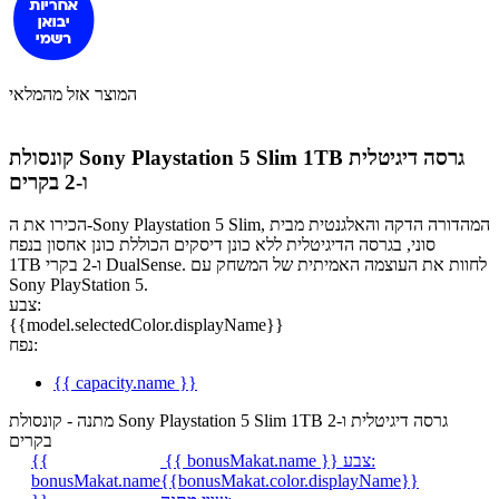
המוצר אזל מהמלאי
קונסולת Sony Playstation 5 Slim 1TB גרסה דיגיטלית
ו-2 בקרים
הכירו את ה-Sony Playstation 5 Slim, המהדורה הדקה והאלגנטית מבית
סוני, בגרסה הדיגיטלית ללא כונן דיסקים הכוללת כונן אחסון בנפח
1TB ו-2 בקרי DualSense. לחוות את העוצמה האמיתית של המשחק עם
Sony PlayStation 5.
צבע:
{{model.selectedColor.displayName}}
נפח:
{{ capacity.name }}
מתנה - קונסולת Sony Playstation 5 Slim 1TB גרסה דיגיטלית ו-2
בקרים
צבע:
{{ bonusMakat.name }}
{{
bonusMakat.name
{{bonusMakat.color.displayName}}