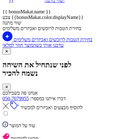
שווי מתנה:
}}
{{ bonusMakat.name }}
צבע {{bonusMakat.color.displayName}}
שווי מתנה
בחירת הטבות לרוכשים ואביזרים משלימים
בחירת הטבות לרוכשים ואביזרים משלימים
עדכנו אותי כשהמוצר חוזר למלאי
✕
לפני שנתחיל את השיחה
נשמח להכיר
✕
אנחנו פה בשבילכם
דברו איתנו במספר:
050-7079955
להוסיף מבצעים ואביזרים למכשיר
עוד על המוצר
מבצע לרוכשים