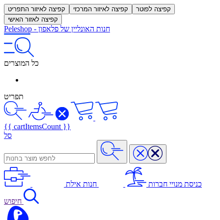
קפיצה לפוטר
קפיצה לאיזור המרכזי
קפיצה לאיזור התפריט
קפיצה לאזור האישי
חנות האונליין של פלאפון
-
Peleshop
כל המוצרים
תפריט
{{ cartItemsCount }}
סל
כניסת מנויי חברות
חנות אילת
חיפוש