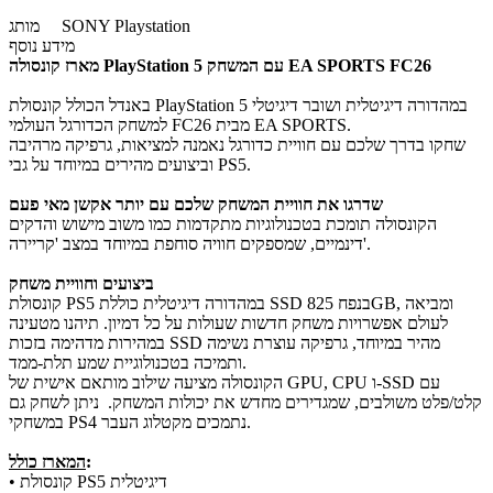
SONY Playstation
מותג
מידע נוסף
מארז קונסולה PlayStation 5 עם המשחק EA SPORTS FC26​
באנדל הכולל קונסולת PlayStation 5 במהדורה דיגיטלית ושובר דיגיטלי
למשחק הכדורגל העולמי FC26 מבית EA SPORTS.
שחקו בדרך שלכם עם חוויית כדורגל נאמנה למציאות, גרפיקה מרהיבה
וביצועים מהירים במיוחד על גבי PS5.
שדרגו את חוויית המשחק שלכם עם יותר אקשן מאי פעם
הקונסולה תומכת בטכנולוגיות מתקדמות כמו משוב מישוש והדקים
דינמיים, שמספקים חוויה סוחפת במיוחד במצב 'קריירה'.
ביצועים וחוויית משחק
קונסולת PS5 במהדורה דיגיטלית כוללת SSD בנפח 825GB, ומביאה
לעולם אפשרויות משחק חדשות שעולות על כל דמיון. תיהנו מטעינה
במהירות מדהימה בזכות SSD מהיר במיוחד, גרפיקה עוצרת נשימה
ותמיכה בטכנולוגיית שמע תלת-ממד.
הקונסולה מציעה שילוב מותאם אישית של GPU, CPU ו-SSD עם
קלט/פלט משולבים, שמגדירים מחדש את יכולות המשחק. ניתן לשחק גם
במשחקי PS4 נתמכים מקטלוג העבר.
:
המארז כולל
• קונסולת PS5 דיגיטלית