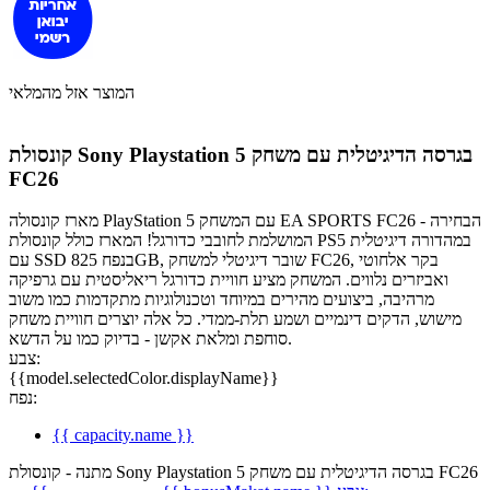
המוצר אזל מהמלאי
קונסולת Sony Playstation 5 בגרסה הדיגיטלית עם משחק
FC26
מארז קונסולה PlayStation 5 עם המשחק EA SPORTS FC26 - הבחירה
המושלמת לחובבי כדורגל! המארז כולל קונסולת PS5 במהדורה דיגיטלית
עם SSD בנפח 825GB, שובר דיגיטלי למשחק FC26, בקר אלחוטי
ואביזרים נלווים. המשחק מציע חוויית כדורגל ריאליסטית עם גרפיקה
מרהיבה, ביצועים מהירים במיוחד וטכנולוגיות מתקדמות כמו משוב
מישוש, הדקים דינמיים ושמע תלת-ממדי. כל אלה יוצרים חוויית משחק
סוחפת ומלאת אקשן - בדיוק כמו על הדשא.
צבע:
{{model.selectedColor.displayName}}
נפח:
{{ capacity.name }}
מתנה - קונסולת Sony Playstation 5 בגרסה הדיגיטלית עם משחק FC26