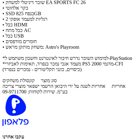
• שובר דיגיטלי למשחק EA SPORTS FC 26
• בקר אלחוטי
• SSD בנפח 825GB
• 2 רגליות למעמד אופקי
• כבל HDMI
• כבל מתח AC
• כבל USB
• חומרים מודפסים
• משחק מותקן מראש: Astro's Playroom
*למימוש השובר נדרש חיבור לאינטרנט וחשבון משתמש ל-PlayStation
*מעמד אנכי נמכר בנפרד, תאימות לאביזרי PS5 מדגמי 2000-CFI
(כיסויים, כונני תקליטורים - נמכרים בנפרד)
סוג מוצר
קונסולת משחקים
אחריות
אחריות לשנה על ידי היבואן הרשמי ישפאר מוצרי צריכה
בע"מ. שירות לקוחות: 09-9711700
עקבו אחרנו