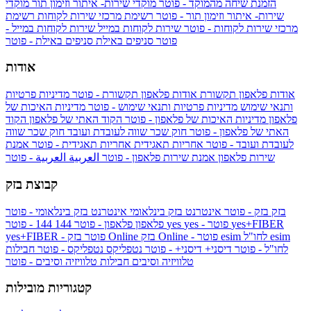
הזמנת שיחה מהמוקד - פוטר
מוקדי שירות- איתור וזימון תור
מוקדי
שירות- איתור וזימון תור - פוטר
רשימת מרכזי שירות לקוחות
רשימת
מרכזי שירות לקוחות - פוטר
שירות לקוחות במייל
שירות לקוחות במייל -
פוטר
סניפים באילת
סניפים באילת - פוטר
אודות
אודות פלאפון תקשורת
אודות פלאפון תקשורת - פוטר
מדיניות פרטיות
ותנאי שימוש
מדיניות פרטיות ותנאי שימוש - פוטר
מדיניות האיכות של
פלאפון
מדיניות האיכות של פלאפון - פוטר
הקוד האתי של פלאפון
הקוד
האתי של פלאפון - פוטר
חוק שכר שווה לעובדת ועובד
חוק שכר שווה
לעובדת ועובד - פוטר
אחריות תאגידית
אחריות תאגידית - פוטר
אמנת
שירות פלאפון
אמנת שירות פלאפון - פוטר
العربية
العربية - פוטר
קבוצת בזק
בזק
בזק - פוטר
אינטרנט בזק בינלאומי
אינטרנט בזק בינלאומי - פוטר
yes+FIBER
yes - פוטר
yes
144 - פוטר
פלאפון
פלאפון - פוטר
144
esim
esim לחו"ל
בזק Online - פוטר
בזק Online
yes+FIBER - פוטר
לחו"ל - פוטר
דיסני+
דיסני+ - פוטר
נטפליקס
נטפליקס - פוטר
חבילות
טלוויזיה וסיבים
חבילות טלוויזיה וסיבים - פוטר
קטגוריות מובילות