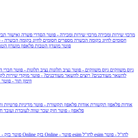
מרכזי שירות ומכירה
מרכזי שירות ומכירה - פוטר
הסדרי פשרה ואישור תביע
חסומים לחיוג בקומה הכשרה
מספרים חסומים לחיוג בקומה הכשרה - 
IsraelieSIM by Pelephone - פוטר
מועדון הטבות פלאפון
מועדון הטב
גיוס משווקים
גיוס משווקים - פוטר
נציב תלונות
נציב תלונות - פוטר
חברי ה
להשאר מעודכנים?
רוצים להשאר מעודכנים? - פוטר
מוקדי שירות לק
וזימון תור - פוטר
ר
אודות פלאפון תקשורת
אודות פלאפון תקשורת - פוטר
מדיניות פרטיות ו
פלאפון - פוטר
חוק שכר שווה לעובדת ועובד
חו
esim לחו"ל - פוטר
esim לחו"ל
בזק Online - פוטר
בזק Online
yes+FIBER - פוטר