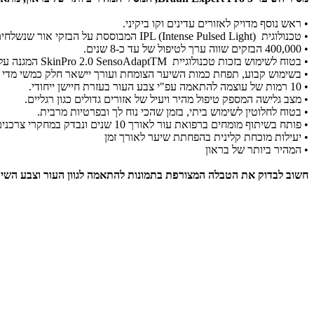
• ראש נוסף מדויק לאזורים עדינים וקו ביקיני.
• טכנולוגית IPL (Intense Pulsed Light) המבוססת על הבזקי אור שנשלחים לשורש השיערה ומונעים צמיחה מחודשת של השיער.
• 400,000 הבזקים שווה ערך לטיפול של עד כ-8 שנים.
• בטוח לשימוש בזכות טכנולוגיית SkinPro 2.0 SensoAdaptTM המגנה על העור ומתאימה אוטומטית את עוצמת האור לגוון העור.
• בשימוש קבוע, תפחת כמות השיער הצומחת ועורך יישאר חלק כמשי מדי יו
• 10 רמות של עוצמה להתאמה עפ"י צבע העור בעזרת חיישן ייחודי.
• מצב גלישה המספק טיפול מהיר ויעיל של אזורים גדולים כגון רגליים.
• בטוח לחלוטין לשימוש ביתי, בזמן שהכי נוח לך ובפרטיות מרבית.
• פותח בשיתוף מומחים ברפואת עור לאורך 10 שנים ונבדק במחקרי צרכנים עם אלפי משתתפים
• יעילות מוכחת קלינית בהפחתת שיער לאורך זמן
• המהיר ביותר של בראון
חשוב לבדוק את הטבלה המצורפת בתמונות להתאמה לגוון העור וצבע השיע