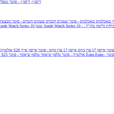
דיסני+
דיסני+ - פוטר
נטפל
ר
טאבלטים
טאבלטים - פוטר
שעונים חכמים
שעונים חכמים - פוטר
מבצעי
ילות גלישה בחו"ל -
שעון ple Watch Series 10
אייפון 17 פרו מקס
אייפון 17 פרו מקס - פוטר
אייפון אייר
גלקסי S26 אולטרה
Esi - פוטר
Esim
טלפון שיאומי - פוטר
גלקסי S25 אולטרה - פוטר
טלפון שיאומי
ג