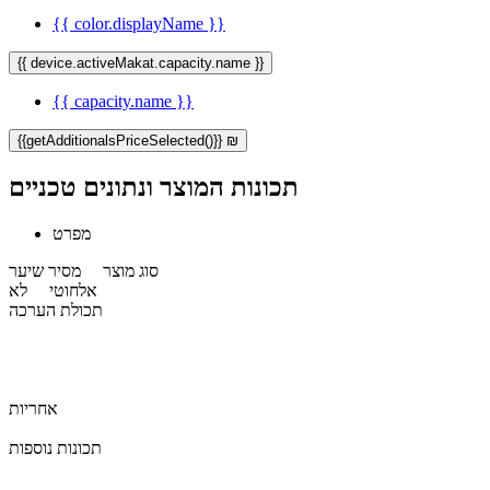
{{ color.displayName }}
{{ device.activeMakat.capacity.name }}
{{ capacity.name }}
{{getAdditionalsPriceSelected()}} ₪
תכונות המוצר ונתונים טכניים
מפרט
סוג מוצר
מסיר שיער
אלחוטי
לא
תכולת הערכה
אחריות
תכונות נוספות