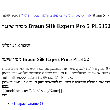
Braun Silk Exp
אתר פלאפון
חנות לובי
עיצוב שיער תספורת וגילוח
סיר שיער Braun Silk Expert Pro 5 PL5152
המוצר אזל מהמלאי
מסיר שיער Braun Silk Expert Pro 5 PL5152
במקום ללכת למכון, עשו זאת בעצמכן עם מסיר השיער המתקדם מבית Braun להסרת שיער בכל הגוף כולל ראש נוסף לאזורים עדינים וקו ביקיני. מסיר בטכנולוגית IPL שמבוססת על הבזקי אור שנשלחים לשורש השיערה
ומונעים צמיחה מחודשת של השיער. בראון IPL מתאים למגוון רחב של גווני עור מגווני עור בהיר עד כהה בינוני, עם שיער שנע בין בלונד טבעי לחום כהה או שחור. טכנולוגיית IPL הכי פחות מתאימה לשיער מאוד בלונדיני, אדום,
אפור או לבן שבו יש פחות מלנין לקלוט את האור.
צבע:
{{model.selectedColor.displayName}}
נפח:
{{ capacity.name }}