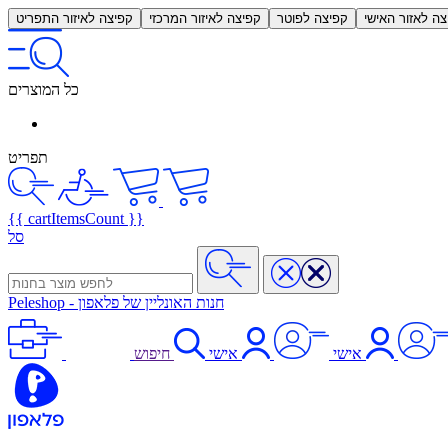
צה לאזור האישי
קפיצה לפוטר
קפיצה לאיזור המרכזי
קפיצה לאיזור התפריט
כל המוצרים
תפריט
{{ cartItemsCount }}
סל
חנות האונליין של פלאפון
-
Peleshop
אישי
אישי
חיפוש