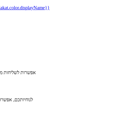
kat.color.displayName}}
​אפשרות לשליחות מה
לנוחיותכם, אפשרות ל-36 תשלומים ללא תפיסת מסגרת אשראי תמורת תש