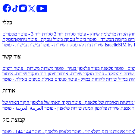
כללי
ווק
הסרה מרשימת שיווק - פוטר
סגירת דור 3
סגירת דור 3 - פוטר
מספרים
ים בקומה הכשרה - פוטר
ביטול עסקה
ביטול עסקה - פוטר
ניתוק/הפסקת
IsraelieSIM by
נגישות - פוטר
שירות
ניתוק/הפסקת שירות - פוטר
נגישות
צור קשר
צים - פוטר
פלאפון בעיר
פלאפון בעיר - פוטר
משרות
משרות - פוטר
רוצים
 שיחה מהמוקד - פוטר
מוקדי שירות- איתור וזימון תור
מוקדי שירות- איתור
ות במייל
שירות לקוחות במייל - פוטר
סניפים באילת
סניפים באילת - פוטר
אודות
מדיניות האיכות של פלאפון - פוטר
הקוד האתי של פלאפון
הקוד האתי של
טר
אמנת שירות פלאפון
אמנת שירות פלאפון - פוטר
العربية
العربية - פוטר
קבוצת בזק
אומי
אינטרנט בזק בינלאומי - פוטר
פלאפון
פלאפון - פוטר
144