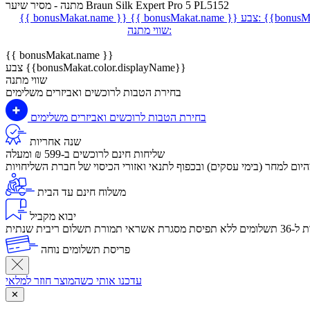
מתנה - מסיר שיער Braun Silk Expert Pro 5 PL5152
{{bonusMa
צבע:
{{ bonusMakat.name }}
{{ bonusMakat.name }}
שווי מתנה:
{{ bonusMakat.name }}
צבע {{bonusMakat.color.displayName}}
שווי מתנה
בחירת הטבות לרוכשים ואביזרים משלימים
בחירת הטבות לרוכשים ואביזרים משלימים
שנה אחריות
שליחות חינם לרוכשים ב-599 ₪ ומעלה
יום למחר (בימי עסקים) ובכפוף לתנאי ואזורי הכיסוי של חברת השליחויות
משלוח חינם עד הבית
יבוא מקביל
לום ריבית שנתית
פריסת תשלומים נוחה
עדכנו אותי כשהמוצר חוזר למלאי
✕