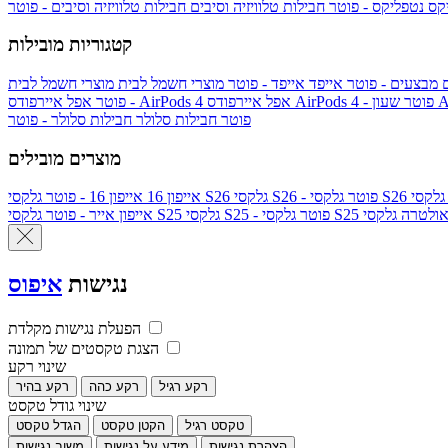
יקס
נטפליקס - פוטר
חבילות טלוויזיה וסיבים
חבילות טלוויזיה וסיבים - פוטר
קטגוריות מובילות
ם
מבצעים - פוטר
אייפד
אייפד - פוטר
מוצרי חשמל לבית
מוצרי חשמל לבית
Ap
אפל איירפודס AirPods 4 - פוטר
אפל איירפודס AirPods 4
- פוטר
פוטר
חבילות סלולר
חבילות סלולר - פוטר
מוצרים מובילים
גלקסי S26 - פוטר
גלקסי S26
אייפון 16
אייפון 16 - פוטר
לקסי S25 אולטרה
גלקסי S25 - פוטר
גלקסי S25
אייפון אייר - פוטר
נגישות
איפוס
הפעלת נגישות מקלדת
הצגת טקסטים של תמונה
שינוי רקע
רקע רגיל
רקע כהה
רקע בהיר
שינוי גודל טקסט
טקסט רגיל
הקטן טקסט
הגדל טקסט
הצהרת נגישות
מידע על נגישות
משוב נגישות