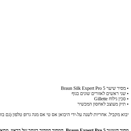
​• מסיר שיער Braun Silk Expert Pro 5
•
שני ראשים לאזורים שונים בגוף
•
סכין גילוח Gillette
•
תיק מעוצב לאחסון המכשיר
יבוא מקביל. אחריות לשנה על-ידי היבואן אס טי אס מגה גרופ טלפון (גם בוואצאפ) : 00
מסיר השיער Braun Expert Pro 5, המסיר המהיר ביותר של בראון, מתאים לכל חלקי הגוף