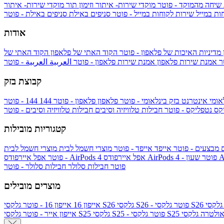
 שיחה מהמוקד - פוטר
מוקדי שירות- איתור וזימון תור
מוקדי שירות- איתור
ות במייל
שירות לקוחות במייל - פוטר
סניפים באילת
סניפים באילת - פוטר
אודות
מדיניות האיכות של פלאפון - פוטר
הקוד האתי של פלאפון
הקוד האתי של
טר
אמנת שירות פלאפון
אמנת שירות פלאפון - פוטר
العربية
العربية - פוטר
קבוצת בזק
אומי
אינטרנט בזק בינלאומי - פוטר
פלאפון
פלאפון - פוטר
144
יקס
נטפליקס - פוטר
חבילות טלוויזיה וסיבים
חבילות טלוויזיה וסיבים - פוטר
קטגוריות מובילות
ם
מבצעים - פוטר
אייפד
אייפד - פוטר
מוצרי חשמל לבית
מוצרי חשמל לבית
Ap
אפל איירפודס AirPods 4 - פוטר
אפל איירפודס AirPods 4
- פוטר
פוטר
חבילות סלולר
חבילות סלולר - פוטר
מוצרים מובילים
גלקסי S26 - פוטר
גלקסי S26
אייפון 16
אייפון 16 - פוטר
לקסי S25 אולטרה
גלקסי S25 - פוטר
גלקסי S25
אייפון אייר - פוטר