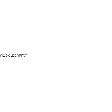
לנוחיותכם, אפשרות ל-36 תשלומים ללא תפיסת מסגרת אשראי תמורת תש