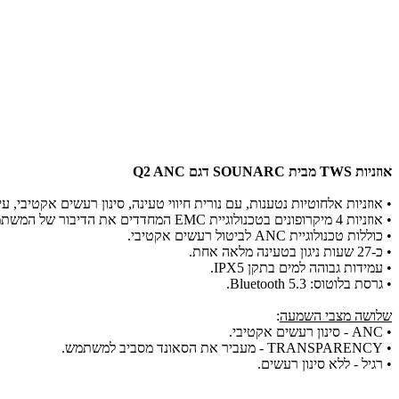
אוזניות TWS מבית SOUNARC דגם Q2 ANC
• אוזניות אלחוטיות נטענות, עם נורית חיווי טעינה, סינון רעשים אקטיבי, ע
• אוזניות 4 מיקרופונים בטכנולוגיית EMC המחדדים את הדיבור של המשתמש ומבטלים רעשי רקע.
• כוללות טכנולוגיית ANC לביטול רעשים אקטיבי.
• כ-27 שעות ניגון בטעינה מלאה אחת.
• עמידות גבוהה למים בתקן IPX5.
• גרסת בלוטוס: Bluetooth 5.3.
שלושה מצבי השמעה
:
• ANC - סינון רעשים אקטיבי.
• TRANSPARENCY - מעביר את הסאונד מסביב למשתמש.
• רגיל - ללא סינון רעשים.