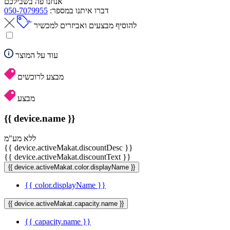
אנחנו פה בשבילכם
דברו איתנו במספר:
050-7079955
להוסיף מבצעים ואביזרים למכשיר
עוד על המוצר
מבצע לרוכשים
מבצע
{{ device.name }}
ללא מע"מ
{{ device.activeMakat.discountDesc }}
{{ device.activeMakat.discountText }}
{{ device.activeMakat.color.displayName }}
{{ color.displayName }}
{{ device.activeMakat.capacity.name }}
{{ capacity.name }}