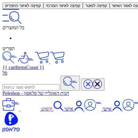
צה לאזור האישי
קפיצה לפוטר
קפיצה לאיזור המרכזי
קפיצה לאיזור התפריט
כל המוצרים
תפריט
{{ cartItemsCount }}
סל
חנות האונליין של פלאפון
-
Peleshop
אישי
אישי
חיפוש