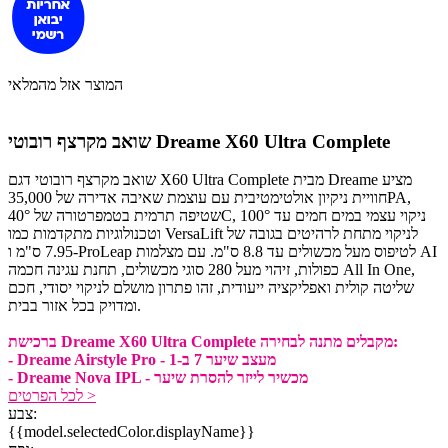
המוצר אזל מהמלאי
שואב מקרצף רובוטי Dreame X60 Ultra Complete
שואב מקרצף רובוטי דגם X60 Ultra Complete מבית Dreame מציע
חוויית ניקיון אולטימטיבית עם עוצמת שאיבה אדירה של 35,000PA,
שטיפה תרמית בטמפרטורה של 40°C, ניקוי עצמי במים חמים עד 100°
וטכנולוגיות מתקדמות כמו VersaLift לניקוי מתחת לרהיטים בגובה של
7.95 ס"מ ו-ProLeap לטיפוס מעל מכשולים עד 8.8 ס"מ. עם מצלמות AI
כפולות, זיהוי מעל 280 סוגי מכשולים, תחנת עגינה חכמה All In One,
שליטה קולית ואפליקציה ייעודית, זהו פתרון מושלם לניקוי יסודי, חכם
ומדויק בכל אזור בבית.
ברכישת Dreame X60 Ultra Complete מקבלים מתנה לבחירה:
- Dreame Airstyle Pro - מעצב שיער 7 ב-1
- Dreame Nova IPL - מכשיר לייזר להסרת שיער
לכל הפרטים >
צבע:
{{model.selectedColor.displayName}}