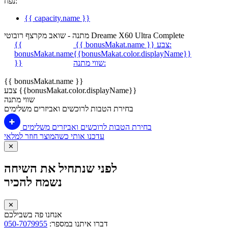
נפח:
{{ capacity.name }}
מתנה - שואב מקרצף רובוטי Dreame X60 Ultra Complete
צבע:
{{ bonusMakat.name }}
{{
bonusMakat.name
{{bonusMakat.color.displayName}}
שווי מתנה:
}}
{{ bonusMakat.name }}
צבע {{bonusMakat.color.displayName}}
שווי מתנה
בחירת הטבות לרוכשים ואביזרים משלימים
בחירת הטבות לרוכשים ואביזרים משלימים
עדכנו אותי כשהמוצר חוזר למלאי
✕
לפני שנתחיל את השיחה
נשמח להכיר
✕
אנחנו פה בשבילכם
דברו איתנו במספר:
050-7079955