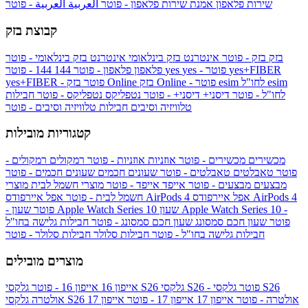
שירות פלאפון
אמנת שירות פלאפון - פוטר
العربية
العربية - פוטר
קבוצת בזק
בזק
בזק - פוטר
אינטרנט בזק בינלאומי
אינטרנט בזק בינלאומי - פוטר
yes+FIBER
yes - פוטר
yes
144 - פוטר
פלאפון
פלאפון - פוטר
144
esim
esim לחו"ל
בזק Online - פוטר
בזק Online
yes+FIBER - פוטר
לחו"ל - פוטר
דיסני+
דיסני+ - פוטר
נטפליקס
נטפליקס - פוטר
חבילות
טלוויזיה וסיבים
חבילות טלוויזיה וסיבים - פוטר
קטגוריות מובילות
מכשירים
מכשירים - פוטר
אוזניות
אוזניות - פוטר
רמקולים
רמקולים -
פוטר
טאבלטים
טאבלטים - פוטר
שעונים חכמים
שעונים חכמים - פוטר
מבצעים
מבצעים - פוטר
אייפד
אייפד - פוטר
מוצרי חשמל לבית
מוצרי
אפל איירפודס AirPods 4
אפל איירפודס AirPods 4
חשמל לבית - פוטר
שעון Apple Watch Series 10 -
שעון Apple Watch Series 10
- פוטר
פוטר
שעון חכם סמסונג
שעון חכם סמסונג - פוטר
חבילות גלישה בחו"ל
חבילות גלישה בחו"ל - פוטר
חבילות סלולר
חבילות סלולר - פוטר
מוצרים מובילים
גלקסי S26 - פוטר
גלקסי S26
גלקסי S26
אייפון 16
אייפון 16 - פוטר
גלקסי S26 אולטרה - פוטר
אייפון 17
אייפון 17 - פוטר
אייפון 17
אולטרה