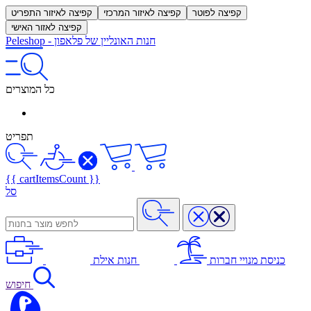
קפיצה לפוטר
קפיצה לאיזור המרכזי
קפיצה לאיזור התפריט
קפיצה לאזור האישי
חנות האונליין של פלאפון
-
Peleshop
כל המוצרים
תפריט
{{ cartItemsCount }}
סל
כניסת מנויי חברות
חנות אילת
חיפוש