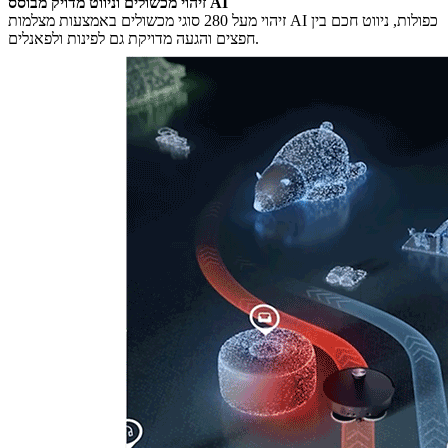
זיהוי מכשולים וניווט מדויק מבוסס AI
זיהוי מעל 280 סוגי מכשולים באמצעות מצלמות AI כפולות, ניווט חכם בין
חפצים והגעה מדויקת גם לפינות ולפאנלים.