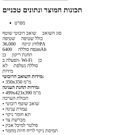
תכונות המוצר ונתונים טכניים
מפרט
סוג השואב
שואב רובוטי שוטף
כולל שטיפה
שטיפה
36,000PA
לחץ יניקה
6400mAh
נפח סוללה
תחנת ריקון
כן
כן
הפעלה ב- Wi-Fi
סוללה נשלפת
לא
מידות
מידות השואב הרובוטי:
​• 350x350 מ"מ
מידות תחנת העגינה:
​• 499x423x390 מ"מ
תכולת הערכה
• שואב שוטף רובוטי
• עמדת עגינה
• תא חומר ניקוי
• מברשת צד
• פילטר למיכל אבק
• תמיסת ניקוי לריח חיות מחמד