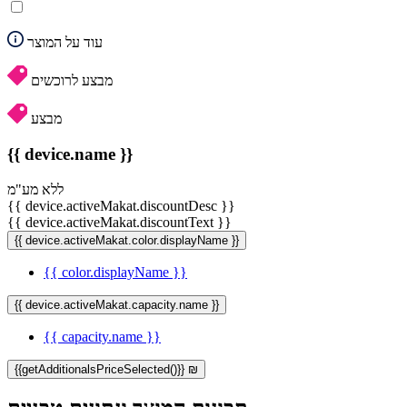
עוד על המוצר
מבצע לרוכשים
מבצע
{{ device.name }}
ללא מע"מ
{{ device.activeMakat.discountDesc }}
{{ device.activeMakat.discountText }}
{{ device.activeMakat.color.displayName }}
{{ color.displayName }}
{{ device.activeMakat.capacity.name }}
{{ capacity.name }}
{{getAdditionalsPriceSelected()}} ₪