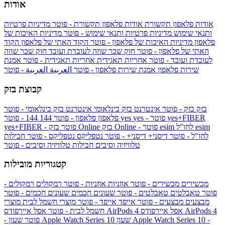
אודות
אודות פלאפון תקשורת
אודות פלאפון תקשורת - פוטר
מדיניות פרטיות
ותנאי שימוש
מדיניות פרטיות ותנאי שימוש - פוטר
מדיניות האיכות של
פלאפון
מדיניות האיכות של פלאפון - פוטר
הקוד האתי של פלאפון
הקוד
האתי של פלאפון - פוטר
חוק שכר שווה לעובדת ועובד
חוק שכר שווה
לעובדת ועובד - פוטר
אחריות תאגידית
אחריות תאגידית - פוטר
אמנת
שירות פלאפון
אמנת שירות פלאפון - פוטר
العربية
العربية - פוטר
קבוצת בזק
בזק
בזק - פוטר
אינטרנט בזק בינלאומי
אינטרנט בזק בינלאומי - פוטר
yes+FIBER
yes - פוטר
yes
144 - פוטר
פלאפון
פלאפון - פוטר
144
esim
esim לחו"ל
בזק Online - פוטר
בזק Online
yes+FIBER - פוטר
לחו"ל - פוטר
דיסני+
דיסני+ - פוטר
נטפליקס
נטפליקס - פוטר
חבילות
טלוויזיה וסיבים
חבילות טלוויזיה וסיבים - פוטר
קטגוריות מובילות
מכשירים
מכשירים - פוטר
אוזניות
אוזניות - פוטר
רמקולים
רמקולים -
פוטר
טאבלטים
טאבלטים - פוטר
שעונים חכמים
שעונים חכמים - פוטר
מבצעים
מבצעים - פוטר
אייפד
אייפד - פוטר
מוצרי חשמל לבית
מוצרי
אפל איירפודס AirPods 4
אפל איירפודס AirPods 4
חשמל לבית - פוטר
שעון Apple Watch Series 10 -
שעון Apple Watch Series 10
- פוטר