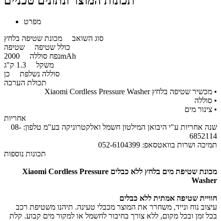
תכונות המוצר ונתונים טכניים
מפרט
סוג השואב
מכונת שטיפה בלחץ
כולל שטיפה
שטיפה
2000mAh
נפח סוללה
משקל
1.3 ק"ג
סוללה נשלפת
כן
תכולת הערכה
•
מכשיר שטיפה בלחץ Xiaomi Cordless Pressure Washer
•
סוללה
•
צינור מים
אחריות
​שנה אחריות ע"י היבואן המילטון חשמל ואלקטרוניקה בע"מ טלפון: 08-
6852114
תמיכה ושרות בוואטסאפ: 052-6104399
תכונות נוספות
מכונת שטיפת מים בלחץ ללא כבלים Xiaomi Cordless Pressure
Washer
חוויית שטיפה אמתית ללא כבלים
עיצוב נוח ונייד, משחרר את המוצר מכבלי טעינה. תיהנו משטיפת רכב
בכל זמן ובכל מקום, ללא צורך בחיבור לחשמל או למקור מים קבוע. קלת