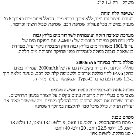
משקל – רק 1.3 ק"ג.
שטיפה קלה ונוחה
בעזרת עיצוב נוח ונייד, ללא צורך בברזי מים, הכולל צינור מים באורך 6 מ'
מעניק גמישות בכל פעולה: שטיפת רכב, שטיפת שביל חיצוני וכדומה.
מערכת שאיבה חזקה ועוצמתית לשחרור מים בלחץ גבוה
לחץ מים חזק במיוחד בעוצמה של 2.4MPa עם תפוקת מים של
עד 180L/h משחרר מים בלחץ גבוה וחזק המבטיח ניקוי יעיל. מצוידת
במשאבת בוכנה כפולה לעמידות בפני שחיקה ותפוקת מים חלקה.
סוללה גדולה במיוחד 2000mAh
סוללה הניתנת להסרה בקיבולת גבוהה של 2000mAh ועמידה במים
בתקן IPX6 לחיי סוללה ארוכים ולשטיפה קלה של רכב. טעינה מלאה תוך
כ-1.3 שעות עם מחבר Type-C המאפשר טעינה מהירה.
מכונה אחת רב-תכליתית בעלת חמישה מצבים
מצבי מים בעלי זוויות מרובות עונים בקלות על הצורך במגוון תרחישים.
סובב ישירות את ראש הריסוס כדי להחליף מצבים, מה שמשפר מאוד את
יעילות הניקוי. כולל מיכל סבון להקצפה במהלך השטיפה.
מפרט טכני
:
• מתח כניסה/הספק: 5 וולט/ 10 וואט, 9 וולט/ 13.5 וואט, 12 וולט/ 18
וואט, 15 וולט/ 22.5 וואט, 20 וולט/ 40 וואט
• סוג סוללה: ליטיום-איון