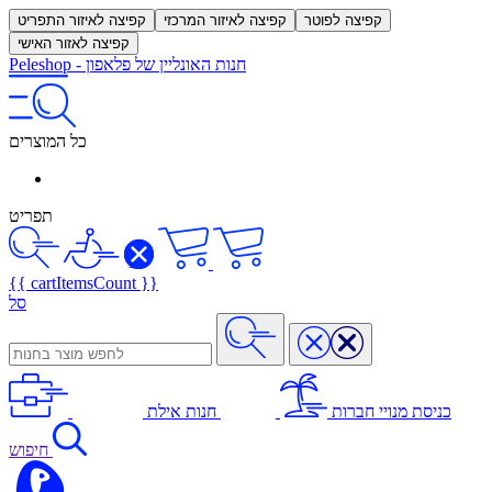
קפיצה לפוטר
קפיצה לאיזור המרכזי
קפיצה לאיזור התפריט
קפיצה לאזור האישי
חנות האונליין של פלאפון
-
Peleshop
כל המוצרים
תפריט
{{ cartItemsCount }}
סל
כניסת מנויי חברות
חנות אילת
חיפוש