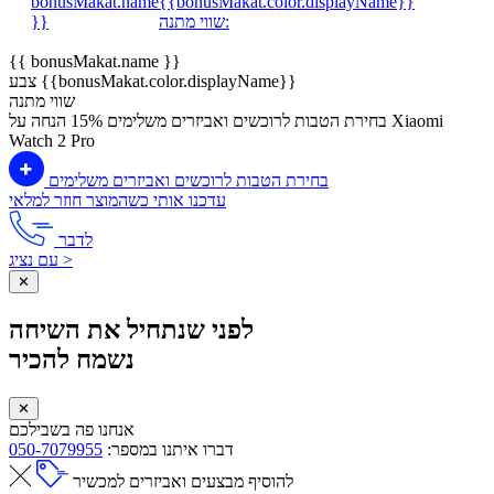
bonusMakat.name
{{bonusMakat.color.displayName}}
שווי מתנה:
}}
{{ bonusMakat.name }}
צבע {{bonusMakat.color.displayName}}
שווי מתנה
בחירת הטבות לרוכשים ואביזרים משלימים
15% הנחה על Xiaomi
Watch 2 Pro
בחירת הטבות לרוכשים ואביזרים משלימים
עדכנו אותי כשהמוצר חוזר למלאי
לדבר
עם נציג >
✕
לפני שנתחיל את השיחה
נשמח להכיר
✕
אנחנו פה בשבילכם
דברו איתנו במספר:
050-7079955
להוסיף מבצעים ואביזרים למכשיר