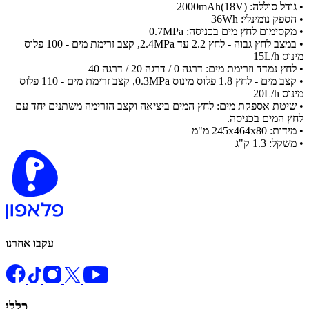
• גודל סוללה: 2000mAh(18V)
• הספק נומינלי: 36Wh
• מקסימום לחץ מים בכניסה: 0.7MPa
• במצב לחץ גבוה - לחץ 2.2 עד 2.4MPa, קצב זרימת מים - 100 פלוס
מינוס 15L/h
• לחץ נמדד וזרימת מים: דרגה 0 / דרגה 20 / דרגה 40
• קצב מים - לחץ 1.8 פלוס מינוס 0.3MPa, קצב זרימת מים - 110 פלוס
מינוס 20L/h
• שיטת אספקת מים: לחץ המים ביציאה וקצב הזרימה משתנים יחד עם
לחץ המים בכניסה.
• מידות: 245x464x80 מ"מ​
• משקל: 1.3 ק"ג
עקבו אחרנו
כללי