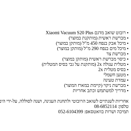
•
רובוט שואב מדגם Xiaomi Vacuum S20 Plus
•
מברשת ראשית (מותקנת במוצר)
•
מיכל אבק בנפח 450 מ"ל (מותקן במוצר)
•
מיכל מים בנפח 290 מ"ל (מותקן במוצר)
•
מברשת צד
•
כיסוי מברשת ראשית (מותקן במוצר)
•
מטלית עגולה 2x (מותקנת על גבי בסיס המטלית)
•
בסיס מטלית 2x
•
מטען חשמלי
•
עמדת טעינה
•
מברשת ניקוי (קיימת במארז המוצר)
•
מדריך למשתמש וכתב אחריות
אחריות לשנתיים לשואב הרובוטי ולתחנת העגינה, ושנה לסוללה, על-ידי הי
טלפון: 08-6852114
תמיכה ושרות בוואטסאפ: 052-6104399