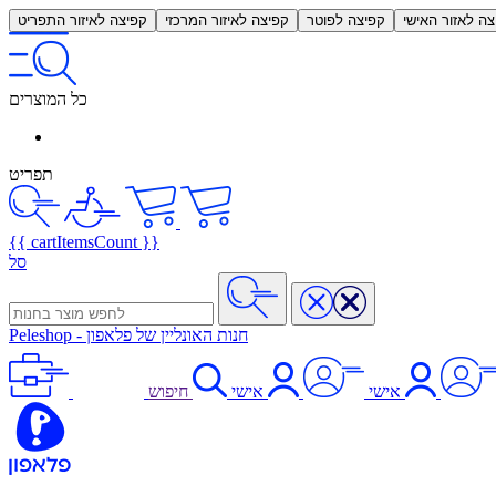
צה לאזור האישי
קפיצה לפוטר
קפיצה לאיזור המרכזי
קפיצה לאיזור התפריט
כל המוצרים
תפריט
{{ cartItemsCount }}
סל
חנות האונליין של פלאפון
-
Peleshop
אישי
אישי
חיפוש