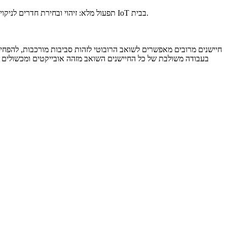
תפעול מלא: זיהוי ובחירת חדרים לניקוי, שינוי שמות חדרים, ניקוי אזורים, קיר וירטואלי ואזור מוגבל, תמיכה בעד 5 מפות למפלסים שונים, תזמון ניקוי ושטיפה, הפעלת סצנות חכמות עם התקני IoT בבית.
חיישנים מרובים מאפשרים לשואב הרובוטי לזהות סביבות מורכבות, להפח
בעבודה משולבת של כל החיישנים השואב מזהה אובייקטים ומכשולים ומב