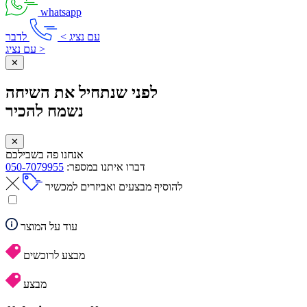
whatsapp
עם נציג >
לדבר
עם נציג >
✕
לפני שנתחיל את השיחה
נשמח להכיר
✕
אנחנו פה בשבילכם
דברו איתנו במספר:
050-7079955
להוסיף מבצעים ואביזרים למכשיר
עוד על המוצר
מבצע לרוכשים
מבצע