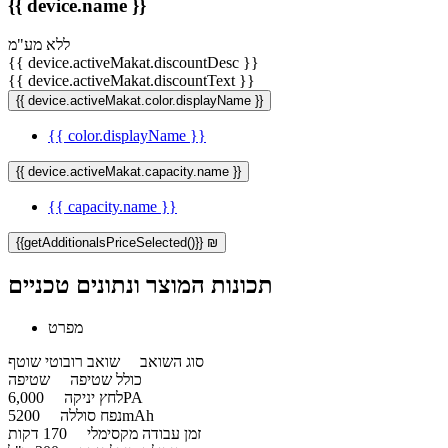
{{ device.name }}
ללא מע"מ
{{ device.activeMakat.discountDesc }}
{{ device.activeMakat.discountText }}
{{ device.activeMakat.color.displayName }}
{{ color.displayName }}
{{ device.activeMakat.capacity.name }}
{{ capacity.name }}
{{getAdditionalsPriceSelected()}} ₪
תכונות המוצר ונתונים טכניים
מפרט
סוג השואב
שואב רובוטי שוטף
כולל שטיפה
שטיפה
6,000PA
לחץ יניקה
5200mAh
נפח סוללה
זמן עבודה מקסימלי
170 דקות