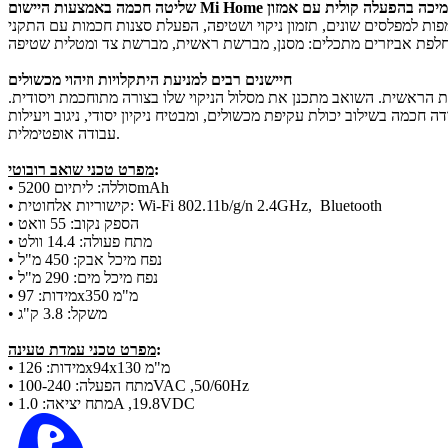
חיישנים רבים למניעת היתקלויות וזיהוי מכשולים
 הראשית. השואב מתכנן את מסלול הניקוי שלו בצורה מתוחכמת ויסודית.
מה בשילוב יכולת עקיפת מכשולים, ומבטיח ניקיון יסודי, ניגוב ויעילות
עבודה אופטימלית.
:
מפרט טכני שואב רובוטי
סוללה: ליתיום 5200mAh
•
קישוריות אלחוטית: Wi-Fi 802.11b/g/n 2.4GHz, Bluetooth
•
הספק נקוב: 55 וואט
•
מתח פעולה: 14.4 וולט
•
נפח מיכל אבק: 450 מ"ל
•
נפח מיכל מים: 290 מ"ל
•
מידות: 97x350 מ"מ
•
משקל: 3.8 ק"ג
•
:
מפרט טכני עמדת טעינה
מידות: 126x94x130 מ"מ
•
מתח הפעלה: 100-240VAC ,50/60Hz
•
מתח יציאה: 1.0A ,19.8VDC
•