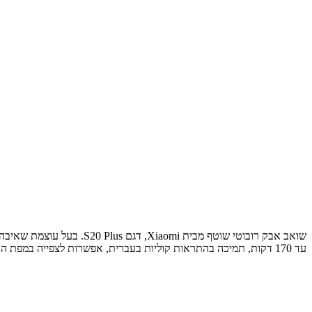
עד 170 דקות, תמיכה בהתראות קוליות בעברית, אפשרות לצפייה במפת הניקיון בזמן אמת ושליטה מלאה דרך חיבור אלחוטי לאפליקציית Mi Home.