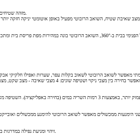
מזהה שטיחים באמצעות חיישן אולטראסוני ומרים אוטומטית את בסיס מטליות השטיפה.
שטיפה שונים: 4 מצבי שאיבה - מצב שקט, מצב סטנדרטי, מצב חזק ומצב טורבו ו- 3 מצבי שטיפה - רמה 1, רמה 2, רמה 3
ניקוי עמוק והימנעות חכמה ממכשולים.
זיהוי ומניעת נפילה במדרגות ב