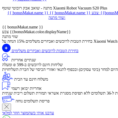
מתנה - שואב אבק רובוטי שוטף Xiaomi Robot Vacuum S20 Plus
{{bonusMa
צבע:
{{ bonusMakat.name }}
{{ bonusMakat.name }}
שווי מתנה:
{{ bonusMakat.name }}
צבע {{bonusMakat.color.displayName}}
שווי מתנה
על Xiaomi Watch 2 Pro
בחירת הטבות לרוכשים ואביזרים משלימים
בחירת הטבות לרוכשים ואביזרים משלימים
שנתיים אחריות
שליחות חינם לרוכשים ב-599 ₪ ומעלה
ום למחר (בימי עסקים) ובכפוף לתנאי ואזורי הכיסוי של חברת השליחויות
משלוח חינם עד הבית
אחריות יבואן רשמי
לום ריבית שנתית
פריסת תשלומים נוחה
עדכנו אותי כשהמוצר חוזר למלאי