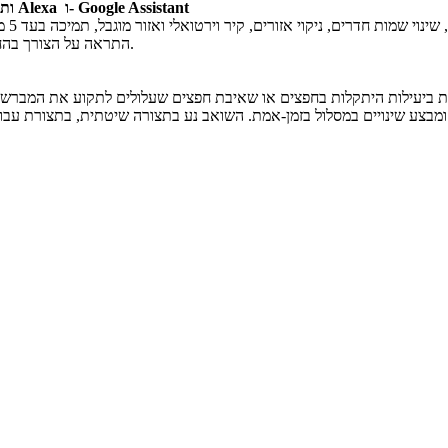
שליטה חכמה באמצעות היישום Mi Home ותמיכה בהפעלה קולית עם אמזון Alexa ו- Google Assistant
התראה על הצורך בהחלפת אביזרים מתכלים: מסנן, מברשת ראשית, מברשת צד ומטלית שטיפה.
ית ביעילות היתקלות בחפצים או שאיבת חפצים שעלולים לתקוע את המברשת
צע שינויים במסלול בזמן-אמת. השואב נע בתצורה שיטתית, בתצורת עבודה חכ