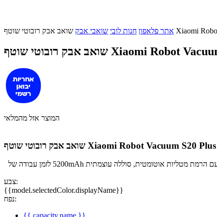
Xiaomi Robot Vacuum 
אתר פלאפון
חנות לובי
שואבי אבק
וטף Xiaomi Robot Vacuum S20 Plus
המוצר אזל מהמלאי
ואב אבק רובוטי שוטף Xiaomi Robot Vacuum S20 Plus
שואב אבק רובוטי שוטף מבית Xiaomi, דגם S20 Plus. בעל עוצמת שאיבה חזקה במיוחד של 6000Pa, מערכת לייזר לסריקה וניווט, זיהוי שטיחים חכם עם הרמת מטליות אוטומטית, סוללה עוצמתית 5200mAh לזמן עבודה של
צבע:
{{model.selectedColor.displayName}}
נפח:
{{ capacity.name }}