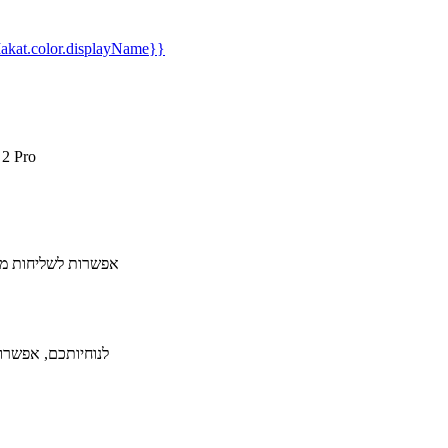
kat.color.displayName}}
15% הנחה 
אפשרות לשליחות מהי
לנוחיותכם, אפשרות ל-36 תשלומים ללא תפיסת מסגרת אשראי תמורת תש