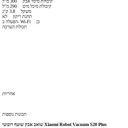
קיבולת מיכל אבק
300 מ"ל
קיבולת מיכל מים
290 מ"ל
משקל
3.8 ק"ג
תחנת ריקון
לא
כן
הפעלה ב- Wi-Fi
תכולת הערכה
אחריות
תכונות נוספות
S20 Plus
שואב אבק שוטף רובוטי Xiaomi Robot Vacuum