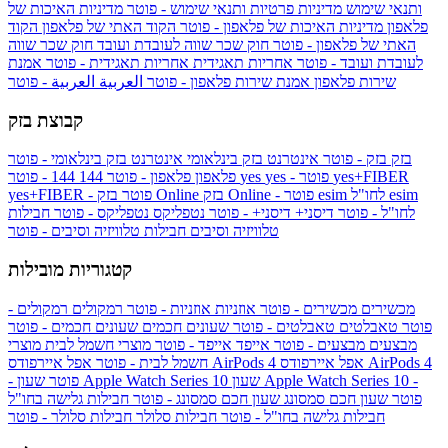
ותנאי שימוש
מדיניות פרטיות ותנאי שימוש - פוטר
מדיניות האיכות של
פלאפון
מדיניות האיכות של פלאפון - פוטר
הקוד האתי של פלאפון
הקוד
האתי של פלאפון - פוטר
חוק שכר שווה לעובדת ועובד
חוק שכר שווה
לעובדת ועובד - פוטר
אחריות תאגידית
אחריות תאגידית - פוטר
אמנת
שירות פלאפון
אמנת שירות פלאפון - פוטר
العربية
العربية - פוטר
קבוצת בזק
בזק
בזק - פוטר
אינטרנט בזק בינלאומי
אינטרנט בזק בינלאומי - פוטר
yes+FIBER
yes - פוטר
yes
144 - פוטר
פלאפון
פלאפון - פוטר
144
esim
esim לחו"ל
בזק Online - פוטר
בזק Online
yes+FIBER - פוטר
לחו"ל - פוטר
דיסני+
דיסני+ - פוטר
נטפליקס
נטפליקס - פוטר
חבילות
טלוויזיה וסיבים
חבילות טלוויזיה וסיבים - פוטר
קטגוריות מובילות
מכשירים
מכשירים - פוטר
אוזניות
אוזניות - פוטר
רמקולים
רמקולים -
פוטר
טאבלטים
טאבלטים - פוטר
שעונים חכמים
שעונים חכמים - פוטר
מבצעים
מבצעים - פוטר
אייפד
אייפד - פוטר
מוצרי חשמל לבית
מוצרי
אפל איירפודס AirPods 4
אפל איירפודס AirPods 4
חשמל לבית - פוטר
שעון Apple Watch Series 10 -
שעון Apple Watch Series 10
- פוטר
פוטר
שעון חכם סמסונג
שעון חכם סמסונג - פוטר
חבילות גלישה בחו"ל
חבילות גלישה בחו"ל - פוטר
חבילות סלולר
חבילות סלולר - פוטר