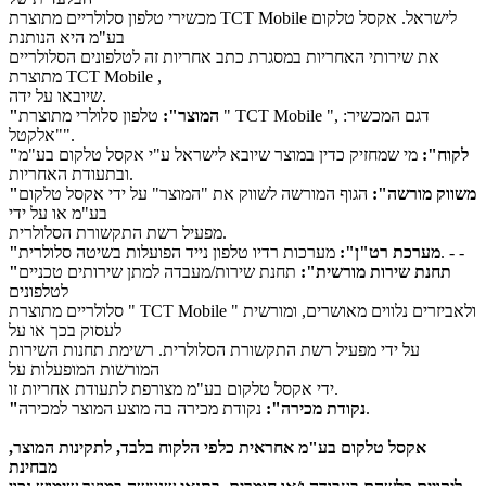
מכשירי טלפון סלולריים מתוצרת TCT Mobile לישראל. אקסל טלקום
בע"מ היא הנותנת
את שירותי האחריות במסגרת כתב אחריות זה לטלפונים הסלולריים
מתוצרת TCT Mobile ,
שיובאו על ידה.
"המוצר":
טלפון סלולרי מתוצרת " TCT Mobile ", דגם המכשיר:
"אלקטל".
"לקוח":
מי שמחזיק כדין במוצר שיובא לישראל ע"י אקסל טלקום בע"מ
ובתעודת האחריות.
"משווק מורשה":
הגוף המורשה לשווק את "המוצר" על ידי אקסל טלקום
בע"מ או על ידי
מפעיל רשת התקשורת הסלולרית.
מערכות רדיו טלפון נייד הפועלות בשיטה סלולרית. - -
"מערכת רט"ן":
"תחנת שירות מורשית":
תחנת שירות/מעבדה למתן שירותים טכניים
לטלפונים
סלולריים מתוצרת " TCT Mobile " ולאביזרים נלווים מאושרים, ומורשית
לעסוק בכך או על
על ידי מפעיל רשת התקשורת הסלולרית. רשימת תחנות השירות
המורשות המופעלות על
ידי אקסל טלקום בע"מ מצורפת לתעודת אחריות זו.
נקודת מכירה בה מוצע המוצר למכירה.
"נקודת מכירה":
אקסל טלקום בע"מ אחראית כלפי הלקוח בלבד, לתקינות המוצר,
מבחינת