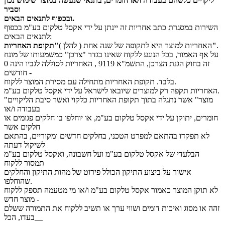
ליקויים כלשהם בעבודה ו/או חומרים, בתנאי שנעשה במוצר שימוש נכון
וסביר
ובכפוף לתנאים הבאים.
השירות במסגרת כתב אחריות זה יינתן על ידי אקסל טלקום בע"מ בכפוף
לתנאים הבאים:
.
"תקופת האחריות"
האחריות למוצר היא לתקופה של שנה אחת ( להלן )
על אף האמור, בכל הנוגע ללקוח שאינו בגדר "צרכן" כמשמעותו של מונח
זה בחוק הגנת הצרכן, התשמ"א 9119 , האחריות לסוללה לגביו הינה 0
חודשים -
בלבד. תקופת האחריות מתחילה עם מסירת המוצר ללקוח.
האחריות תקפה רק למוצרים שיובאו לישראל על ידי אקסל טלקום בע"מ.
"מוצר" אשר נתגלה בתוך תקופת האחריות כלקוי ואשר סיבת הליקויים
בעבודה ו/או
חומרים, יתוקן על ידי אקסל טלקום בע"מ, או יוחלפו בו חלקים פגומים או
חלקים אשר
לא תפקדו בהתאם למפרט הטכני, בחלקים חדשים ומקוריים, בהתאם
לשיקול דעתה
הבלעדי של אקסל טלקום בע"מ ועל חשבונה, ואקסל טלקום בע"מ
תמסור ללקוח
אישור על ביצוע התיקון הכולל פירוט של מהות התיקון והחלקים
שהוחלפו.
לא תוקן המוצר כאמור אקסל טלקום בע"מ ו/או מי מטעמה תספק ללקוח
מוצר חדש -
זהה או מסוג ואיכות דומים ושווי ערך או תשיב ללקוח את התמורה ששלם
בעדו, הכל__