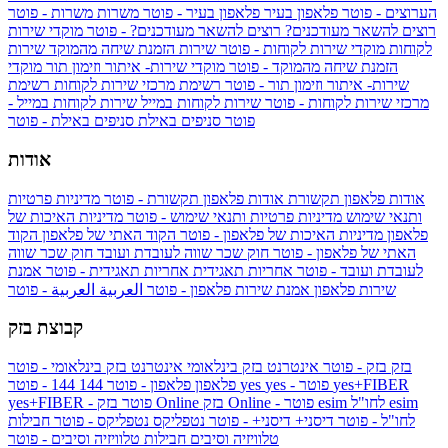
הערוצים - פוטר
פלאפון בעיר
פלאפון בעיר - פוטר
משרות
משרות - פוטר
רוצים להשאר מעודכנים?
רוצים להשאר מעודכנים? - פוטר
מוקדי שירות
לקוחות
מוקדי שירות לקוחות - פוטר
שירות הזמנת שיחה מהמוקד
שירות
הזמנת שיחה מהמוקד - פוטר
מוקדי שירות- איתור וזימון תור
מוקדי
שירות- איתור וזימון תור - פוטר
רשימת מרכזי שירות לקוחות
רשימת
מרכזי שירות לקוחות - פוטר
שירות לקוחות במייל
שירות לקוחות במייל -
פוטר
סניפים באילת
סניפים באילת - פוטר
אודות
אודות פלאפון תקשורת
אודות פלאפון תקשורת - פוטר
מדיניות פרטיות
ותנאי שימוש
מדיניות פרטיות ותנאי שימוש - פוטר
מדיניות האיכות של
פלאפון
מדיניות האיכות של פלאפון - פוטר
הקוד האתי של פלאפון
הקוד
האתי של פלאפון - פוטר
חוק שכר שווה לעובדת ועובד
חוק שכר שווה
לעובדת ועובד - פוטר
אחריות תאגידית
אחריות תאגידית - פוטר
אמנת
שירות פלאפון
אמנת שירות פלאפון - פוטר
العربية
العربية - פוטר
קבוצת בזק
בזק
בזק - פוטר
אינטרנט בזק בינלאומי
אינטרנט בזק בינלאומי - פוטר
yes+FIBER
yes - פוטר
yes
144 - פוטר
פלאפון
פלאפון - פוטר
144
esim
esim לחו"ל
בזק Online - פוטר
בזק Online
yes+FIBER - פוטר
לחו"ל - פוטר
דיסני+
דיסני+ - פוטר
נטפליקס
נטפליקס - פוטר
חבילות
טלוויזיה וסיבים
חבילות טלוויזיה וסיבים - פוטר