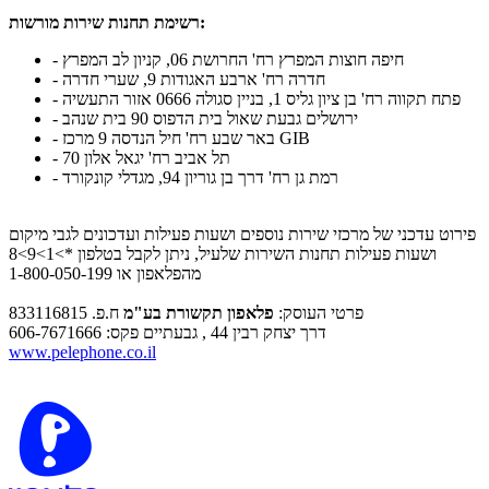
רשימת תחנות שירות מורשות:
- חיפה חוצות המפרץ רח' החרושת 06, קניון לב המפרץ
- חדרה רח' ארבע האגודות 9, שערי חדרה
- פתח תקווה רח' בן ציון גליס 1, בניין סגולה 0666 אזור התעשיה
- ירושלים גבעת שאול בית הדפוס 90 בית שנהב
- באר שבע רח' חיל הנדסה 9 מרכז GIB
- תל אביב רח' יגאל אלון 70
- רמת גן רח' דרך בן גוריון 94, מגדלי קונקורד
פירוט עדכני של מרכזי שירות נוספים ושעות פעילות ועדכונים לגבי מיקום
ושעות פעילות תחנות השירות שלעיל, ניתן לקבל בטלפון *>1>9>8
מהפלאפון או 1-800-050-199
פרטי העוסק:
פלאפון תקשורת בע"מ
ח.פ. 833116815
דרך יצחק רבין 44 , גבעתיים פקס: 606-7671666
www.pelephone.co.il