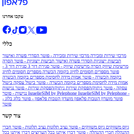
עקבו אחרנו
כללי
מרכזי שירות ומכירה
מרכזי שירות ומכירה - פוטר
הסדרי פשרה ואישור
תביעות ייצוגיות
הסדרי פשרה ואישור תביעות ייצוגיות - פוטר
הסרה
מרשימת שיווק
הסרה מרשימת שיווק - פוטר
סגירת דור 3
סגירת דור 3 -
פוטר
מספרים חסומים לחיוג בקומה הכשרה
מספרים חסומים לחיוג
בקומה הכשרה - פוטר
אמות מידה לחסימת מספרים בקומה הכשרה
אמות מידה לחסימת מספרים בקומה הכשרה - פוטר
ביטול עסקה
ביטול
עסקה - פוטר
ניתוק/הפסקת שירות
ניתוק/הפסקת שירות - פוטר
נגישות
IsraelieSIM by Pelephone -
IsraelieSIM by Pelephone
נגישות - פוטר
פוטר
מועדון הטבות פלאפון
מועדון הטבות פלאפון - פוטר
בלוג
בלוג -
פוטר
צור קשר
גיוס משווקים
גיוס משווקים - פוטר
נציב תלונות
נציב תלונות - פוטר
חברי
ההנהלה
חברי ההנהלה - פוטר
דברו איתנו בכל הערוצים
דברו איתנו בכל