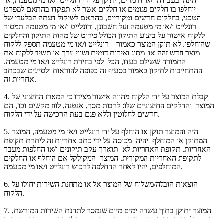
הינה בעבודה ו/או חומרים, יתוקן על ידי רונלייט ו/או מי מטעמה, או
יוחלפו בו חלקים פגומים או חלקים אשר לא תפקדו בהתאם למפרט
הטכני, בחלקים חדשים ומקוריים, בהתאם לשיקול דעתה הבלעדי של
רונלייט ו/או מי מטעמה ועל חשבונן, ורונלייט ו/או מי מטעמה תמסור
ללקוח אישור על ביצוע התיקון הכולל פירוט של מהות התיקון והחלקים
שהוחלפו. לא תוקן המוצר כאמור – רונלייט ו/או מי מטעמה תספק ללקוח
מוצר חדש זהה או מסוג ואיכות דומים ושווי ערך או תשיב ללקוח את
התמורה ששילם בעדו, הכל לפי בחירת רונלייט ו/או מי מטעמה.
ההתחייבות לתיקון כאמור בסעיף זה כפופה להוראות ולסייגים שבכתב
אחריות זה.
קבלת המוצר על ידי הלקוח מהווה אישור מצידו כי המארז החיצוני של
4.
המוצר והחלקים החיצוניים שלו: לרבות מסך, אנטנה, לוח מקשים וכו', הם
חדשים לחלוטין וללא פגם בעת הרכישה על ידי הלקוח.
היה והמוצר תוקן או הוחלף על ידי רונלייט ו/או מי מטעמה, המוצר
5.
המתוקן או המוחלף יהיה מכוסה על ידי כתב אחריות זה ליתרת תקופת
האחריות. תקופת האחריות לא תוארך עקב תיקונים ו/או החלפות מעבר
לתקופת האחריות המקורית. המוצר המקולקל אם הוחלף או החלקים
המוחלפים, יהיו לאחר ההחלפה לרכוש רונלייט ו/או מי מטעמה.
הוצאות הובלה/משלוח של המוצר אל או מתחנת השירות יחולו על
6.
הלקוח.
המוצר יתוקן בתוך עשרה ימים מיום שנמסר לתחנת השירות המורשת,
7.