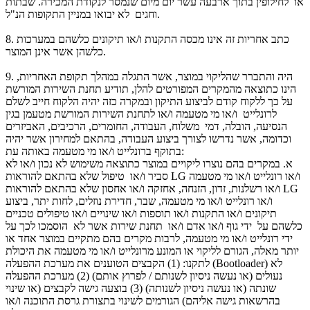
או לחילופין בתוך ארבעה עשר יום מיום שנמסר לנקודת המכירה. שבתות
וחגים לא יבואו במניין התקופות הנ"ל.
כתב אחריות זה אינו מכסה התקנות ו/או תיקונים כלשהם במערכות
8.
כלשהן אשר אינן המוצר.
היה והתברר שהליקוי במוצר, אשר התגלה במהלך תקופת האחריות,
9.
הינו כתוצאה מהמקרים המפורטים להלן, תודיע תחנת השירות המורשת
על כך ללקוח קודם לביצוע התיקון ובמקרה כזה יהיה הלקוח חייב לשלם
לרונלייט ו/או מי מטעמה ו/או לתחנת השירות המורשת מטעמן בגין
הנסיעה, הובלה, דמי משלוח, העבודה, החומרים, הרכיבים, האביזרים
וכדומה, אשר נדרשו לצורך ביצוע העבודה, בהתאם למחירון אשר יהיה
בתוקף ברונלייט ו/או מי מטעמה באותה עת:
א. במקרים בהם נוצרו ליקויים במוצר כתוצאה משימוש לא נכון ו/או לא
סביר ו/או טיפול שלא בהתאם להוראות LG ו/או רונלייט ו/או מי מטעמה
ו/או רשלנות, זדון, הזנחה, אחזקה ו/או אחסון שלא בהתאם להוראות LG
ו/או רונלייט ו/או מי מטעמה, שבר, חדירת נוזלים, לחות יתר, ביצוע
תיקונים ו/או התקנות ו/או תוספות ו/או שינויים ו/או טיפולים טכניים
כלשהם על ידי גוף ו/או אדם ו/או תחנת שירות אשר לא הוסמכו לכך על
ידי רונלייט ו/או מי מטעמה, לרבות מקרים בהם מתקיים במוצר אחד או
יותר מאלה, הגורם לליקוי או המונע מרונלייט ו/או מי מטעמה את היכולת
לתקנו: (1) הקבצים הטוענים את מערכת ההפעלה (Bootloader) לא
נעולים (או נעשה ניסיון לשנותם / לפרוץ אותם) (2) מערכת ההפעלה
שונתה (או נעשה ניסיון לשנותה) (3) בוצעה גישה לקבצים (או שינוי
בהרשאות גישה אליהם) הגורמים לשינוי בתצורת גרסת התוכנה ו/או