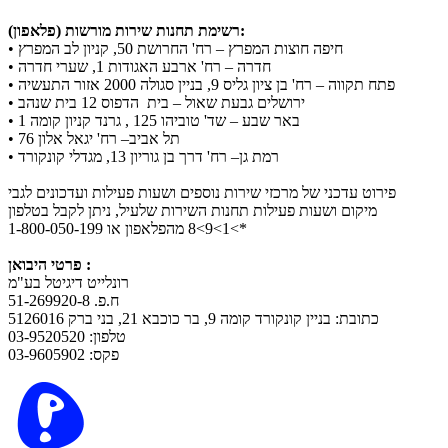
רשימת תחנות שירות מורשות (פלאפון):
• חיפה חוצות המפרץ – רח' החרושת 50, קניון לב המפרץ
• חדרה – רח' ארבע האגודות 1, שערי חדרה
• פתח תקווה – רח' בן ציון גליס 9, בניין סגולה 2000 אזור התעשיה
• ירושלים גבעת שאול – בית הדפוס 12 בית שנהב
• באר שבע – שד' טוביהו 125 , גרנד קניון קומה 1
• תל אביב– רח' יגאל אלון 76
• רמת גן– רח' דרך בן גוריון 13, מגדלי קונקורד
פירוט עדכני של מרכזי שירות נוספים ושעות פעילות ועדכונים לגבי
מיקום ושעות פעילות תחנות השירות שלעיל, ניתן לקבל בטלפון
*>1>9>8 מהפלאפון או 1-800-050-199
פרטי היבואן :
רונלייט דיגיטל בע"מ
ח.פ. 51-269920-8
כתובת: בניין קונקורד קומה 9, בר כוכבא 21, בני ברק 5126016
טלפון: 03-9520520
פקס: 03-9605902