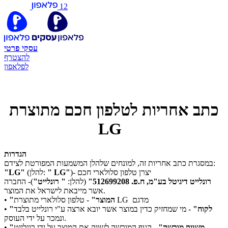
12
עסקי
פרטי
להצטרף
לפלאפון
כתב אחריות לטלפון חכם מתוצרת
LG
הגדרות
במסגרת כתב אחריות זה, למונחים שלהלן המשמעות המפורטת לצידם:
)- יצרן טלפון סלולארי חכם
" LG"
(להלן:
"LG"
רונלייט דיגיטל בע"מ, ח.פ. 512699208"
(להלן:
" רונלייט"
)- החברה
אשר מייבאת לישראל את המוצר.
- טלפון סלולארי מתוצרת LG מדגם
"המוצר"
•
"לקוח"
- מי שמחזיק כדין במוצר אשר יובא ארצה ע"י רונלייט בלבד
•
ונמכר על ידי העוסק.
- הגוף המורשה לשווק את המוצר על ידי רונלייט.
"משווק מורשה"
•