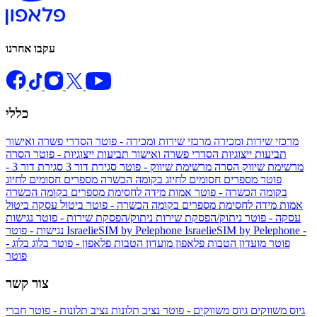
עקבו אחרנו
כללי
מרכזי שירות ומכירה
מרכזי שירות ומכירה - פוטר
הסדרי פשרה ואישור
תביעות ייצוגיות
הסדרי פשרה ואישור תביעות ייצוגיות - פוטר
הסרה
מרשימת שיווק
הסרה מרשימת שיווק - פוטר
סגירת דור 3
סגירת דור 3 -
פוטר
מספרים חסומים לחיוג בקומה הכשרה
מספרים חסומים לחיוג
בקומה הכשרה - פוטר
אמות מידה לחסימת מספרים בקומה הכשרה
אמות מידה לחסימת מספרים בקומה הכשרה - פוטר
ביטול עסקה
ביטול
עסקה - פוטר
ניתוק/הפסקת שירות
ניתוק/הפסקת שירות - פוטר
נגישות
IsraelieSIM by Pelephone -
IsraelieSIM by Pelephone
נגישות - פוטר
פוטר
מועדון הטבות פלאפון
מועדון הטבות פלאפון - פוטר
בלוג
בלוג -
פוטר
צור קשר
גיוס משווקים
גיוס משווקים - פוטר
נציב תלונות
נציב תלונות - פוטר
חברי