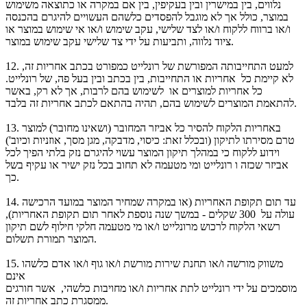
נלווים, בין במישרין ובין בעקיפין, בין אם במקרה או כתוצאה משימוש
במוצר, כולל אך לא מוגבל להפסדים כלשהם העשויים להיגרם בהכנסה
ו/או ברווח ללקוח ו/או לצד שלישי, עקב שימוש ו/או אי שימוש במוצר או
ציוד נלווה, ותביעות על ידי צד שלישי עקב שימוש במוצר.
למעט התחייבותה המפורשת של רונלייט כמפורט בכתב אחריות זה,
12.
לא קיימת כל אחריות או התחייבות, בין בכתב ובין בעל פה, של רונלייט.
כל אחריות למוצרים או לשימוש בהם לרבות, אך לא רק, באשר
להתאמת המוצרים לשימוש בהם, תהיה בהתאם לכתב אחריות זה בלבד.
באחריות הלקוח להסיר כל אביזר המחובר (ושאינו מחובר) למוצר
13.
טרם מסירתו לתיקון (ובכלל זאת: כיסוי, מדבקה, מגן מסך, אוזניות וכיוב')
וידוע ללקוח כי במהלך תיקון המוצר עשוי להיגרם נזק בלתי הפיך לכל
אביזר שכזה ו רונלייט ומי מטעמה לא תחוב בכל נזק ישיר או עקיף בשל
כך.
עד תום תקופת האחריות (או במקרה שמחיר המוצר במועד הרכישה
14.
עולה על 300 שקלים - במשך שנה נוספת לאחר תום תקופת האחריות),
רשאי הלקוח לרכוש מרונלייט ו/או מי מטעמה חלקי חילוף לשם תיקון
המוצר תמורת תשלום.
משווק מורשה ו/או תחנת שירות מורשת ו/או גוף ו/או אדם כלשהו
15.
אינם
מוסמכים על ידי רונלייט לתת אחריות ו/או מחויבות כלשהי, אשר חורגים
ממסגרת כתב אחריות זה.