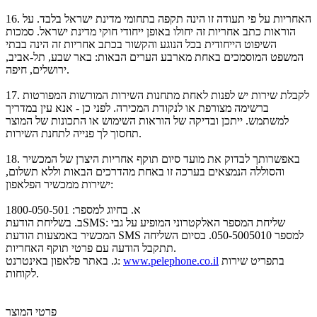
האחריות על פי תעודה זו הינה תקפה בתחומי מדינת ישראל בלבד. על
16.
הוראות כתב אחריות זה יחולו באופן ייחודי חוקי מדינת ישראל. סמכות
השיפוט הייחודית בכל הנוגע והקשור בכתב אחריות זה הינה בבתי
המשפט המוסמכים באחת מארבע הערים הבאות: באר שבע, תל-אביב,
ירושלים, חיפה.
לקבלת שירות יש לפנות לאחת מתחנות השירות המורשות המפורטות
17.
ברשימה מצורפת או לנקודת המכירה. לפני כן - אנא עין במדריך
למשתמש. ייתכן ובדיקה של הוראות השימוש או התכונות של המוצר
תחסוך לך פנייה לתחנת השירות.
באפשרותך לבדוק את מועד סיום תוקף אחריות היצרן של המכשיר
18.
והסוללה הנמצאים בערכה זו באחת מהדרכים הבאות וללא תשלום,
ישירות ממכשיר הפלאפון:
א.
בחיוג למספר: 1800-050-501
ב.
בשליחת הודעתSMS: שליחת המספר האלקטרוני המופיע על גבי
המכשיר באמצעות הודעת SMS למספר 050-5005010. בסיום השליחה
תתקבל הודעה עם פרטי תוקף האחריות.
בתפריט שירות
www.pelephone.co.il
באתר פלאפון באינטרנט:
ג.
לקוחות.
פרטי המוצר