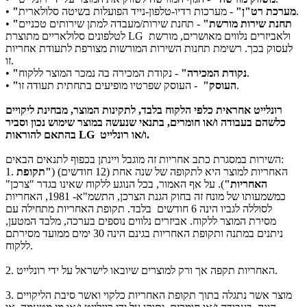
- מערכות רדיו-טלפון-נייד הפועלות בשיטה סלולארית.
"מערכת רט"ן"
•
"תחנת שירות מורשת"
- תחנת שירות/מעבדה למתן שירותים טכניים
•
לטלפונים סלולאריים מתוצרת LG ולאביזרים נלווים מאושרים, מורשת
לעסוק בכך. רשימת תחנות השירות המורשות מצורפת לתעודת אחריות
זו.
- נקודת המכירה בה נמכר המוצר ללקוח.
"נקודת המכירה"
•
- העוסק שפרטיו מופיעים בתחתית תעודה זו.
"העוסק"
•
רונלייט אחראית כלפי הלקוח בלבד, לתקינות המוצר, מבחינת ליקויים
כלשהם בעבודה ו/או חומרים, בתנאי שנעשה במוצר שימוש נכון וסביר
בהתאם להוראות LG ו/או רונלייט.
השירות במסגרת כתב אחריות זה מוגבל ויינתן בכפוף לתנאים הבאים:
האחריות למוצר היא לתקופה של שנה אחת (12 חודשים) (
"תקופת
1.
האחריות"
). על אף האמור, בכל הנוגע ללקוח שאינו בגדר "צרכן"
כמשמעותו של מונח זה בחוק הגנת הצרכן, התשמ"א- 1981, האחריות
לסוללה לגביו הינה 6 חודשים בלבד. תקופת האחריות מתחילה עם
מסירת המוצר ללקוח. אביזרים נלווים נוספים בערכה, מלבד המטען,
ניתנים במתנה ותקופת האחריות בגינם הינה 30 ימים ממועד מסירתם
ללקוח.
האחריות תקפה אך ורק למוצרים שיובאו לישראל על ידי רונלייט.
2.
מוצר אשר נתגלה בתוך תקופת האחריות כלקוי ואשר סיבת הליקויים
3.