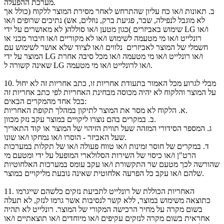
מערכת ההפעלה.
ב. תאונות ו/או כח עליון שהתרחש לאחר מסירת המוצר ללקוח (כולל אך
לא מוגבל לנפילה, שבר, פגיעת ברק, נוזלים, אש) נתיכים שרופים ו/או
שימוש באביזרים )כגון מטען ו/או סוללה( לא מאושרים על ידי LG ו/או
רונלייט ו/או מי מטעמה לשימוש ו/או לא מקוריים ו/או חיבור מכני או
חשמלי של המוצר לאביזרים נלווים ו/או לציוד שלא אושר לשימוש עם
המוצר על ידי LG ו/או רונלייט ו/או מי מטעמה ו/או מכל סיבה אחרת
שאינה קשורה ל LG ו/או לרונלייט ו/או מי מטעמה.
מבלי לגרוע מכל האמור בתעודת אחריות זו, כתב אחריות זה לא יחול
10.
על המוצר והלקוח לא יהיה מכוסה מבחינת האחריות לפי כתב אחריות זה
בכל אחד מהמקרים הבאים:
הלקוח לא מסר את המוצר לתיקון במהלך תקופת האחריות.
א.
במקרים בהם נוצרו ליקויים במוצר עקב נזק מכוון.
ב.
ג.
המספר הסידורי המזהה שעל תווית הזיהוי של המוצר או קוד התאריך
שעל האביזר - הוסרו ו/או נמחקו ו/או שונו.
ד.
במקרים של חוסר זמינות ו/או טווח פעולה ו/או של תקלות במערכות
הרט"ן ו/או כיסוי של השירות הסלולארי המופעל על ידי ומטעם מי
שהורשה לכך מטעם שר התקשורת ו/או עקב עומס במערכות האלחוטיות
שלהם ו/או עקב כל הפרעה אלחוטית שאינה נובעת מליקויים במוצר.
האחריות הכוללת של רונלייט לתביעת נזקים כלשהם שייגרמו
11.
כתוצאה משימוש במוצר, ללא קשר לנסיבות אשר גרמו לנזק, לא תעלה
בשום מקרה על מחיר הרכישה המקורי של המוצר. רונלייט לא תהיה
אחראית בשום מקרה לנזקים עקיפים ו/או מיוחדים ו/או תוצאתיים ו/או