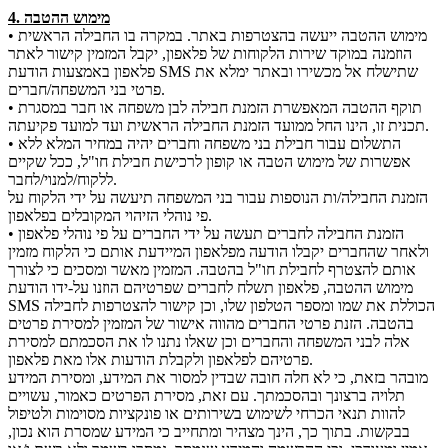
4. מימוש ההטבה
• מימוש ההטבה ייעשה בהצטרפות באתר. במקרה בו החבילה הראשית
הוזמנה במוקד שירות הלקוחות של פלאפון, יקבל המזמין קישור לאתר
פלאפון באמצעות הודעת SMS שתישלח אל מכשירו ובאתר ימלא את
פרטי בני המשפחה/חברים.
• תוקף ההטבה המאפשרת הזמנת חבילה לבן משפחה או חבר במסגרת
תכנית זו, הינו החל ממועד הזמנת החבילה הראשית ועד למועד פקיעתה.
• התשלום עבור חבילת בני משפחה וחברים יהיה במחיר המלא ללא
אפשרות של מימוש הטבה או קופון לרכישת חבילת חו"ל, ככל שקיים
ללקוח/למנוי/לחבר.
הזמנת החבילה/ות הנוספות עבור בני המשפחה תיעשה על ידי הלקוח על
פי נוהלי הזיהוי המקובלים בפלאפון.
• הזמנת החבילה לחברים תעשה על ידי החברים על פי נוהלי פלאפון
ולאחר שהחברים יקבלו הודעה מפלאפון המיידעת אותם כי הלקוח מזמין
אותם להצטרף לחבילת חו"ל בהטבה. המזמין מאשר ומסכים כי לצורך
מימוש ההטבה, פלאפון תשלח לחברים שפרטיהם הוזנו על-ידו הודעת
SMS הכוללת את שמו ומספר הטלפון שלו, וכן קישור להצטרפות לחבילה
בהטבה. הזנת פרטי החברים מהווה אישור של המזמין למסירת פרטים
אלה לבני המשפחה והחברים וכן שאלו נתנו לו את הסכמתם למסירת
פרטיהם לפלאפון ולקבלת הודעות אלו מאת פלאפון.
מובהר בזאת, כי לא חלה חובה שבדין למסור את המידע, ומסירת המידע
תלויה ברצונך ובהסכמתך. עם זאת, מסירת הפרטים כאמור, עשויים
להוות תנאי הכרחי לשימוש בשירותים או פונקציות מסוימות ולטיפול
בבקשות. בתוך כך, הינך מצהיר ומתחייב כי המידע שמסרת הוא נכון,