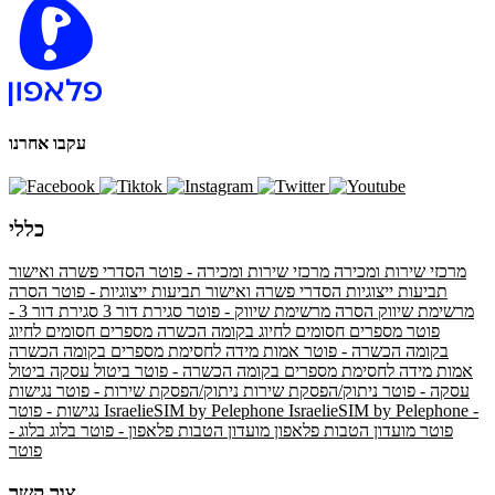
עקבו אחרנו
כללי
מרכזי שירות ומכירה
מרכזי שירות ומכירה - פוטר
הסדרי פשרה ואישור
תביעות ייצוגיות
הסדרי פשרה ואישור תביעות ייצוגיות - פוטר
הסרה
מרשימת שיווק
הסרה מרשימת שיווק - פוטר
סגירת דור 3
סגירת דור 3 -
פוטר
מספרים חסומים לחיוג בקומה הכשרה
מספרים חסומים לחיוג
בקומה הכשרה - פוטר
אמות מידה לחסימת מספרים בקומה הכשרה
אמות מידה לחסימת מספרים בקומה הכשרה - פוטר
ביטול עסקה
ביטול
עסקה - פוטר
ניתוק/הפסקת שירות
ניתוק/הפסקת שירות - פוטר
נגישות
IsraelieSIM by Pelephone -
IsraelieSIM by Pelephone
נגישות - פוטר
פוטר
מועדון הטבות פלאפון
מועדון הטבות פלאפון - פוטר
בלוג
בלוג -
פוטר
צור קשר