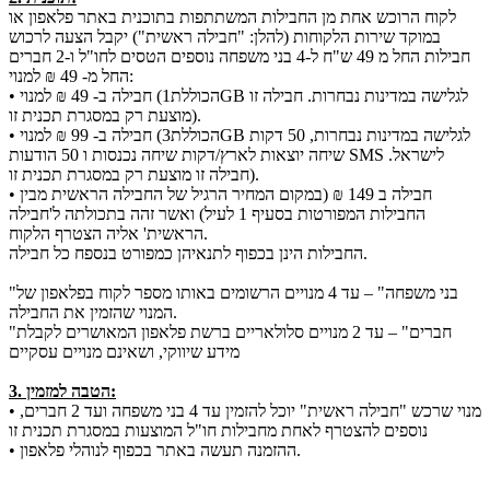
לקוח הרוכש אחת מן החבילות המשתתפות בתוכנית באתר פלאפון או
במוקד שירות הלקוחות (להלן: "חבילה ראשית") יקבל הצעה לרכוש
חבילות החל מ 49 ש"ח ל-4 בני משפחה נוספים הטסים לחו"ל ו-2 חברים
החל מ- 49 ₪ למנוי:
• חבילה ב- 49 ₪ למנוי (הכוללת1GB לגלישה במדינות נבחרות. חבילה זו
מוצעת רק במסגרת תכנית זו).
• חבילה ב- 99 ₪ למנוי (הכוללת3GB לגלישה במדינות נבחרות, 50 דקות
שיחה יוצאות לארץ/דקות שיחה נכנסות ו 50 הודעות SMS לישראל.
חבילה זו מוצעת רק במסגרת תכנית זו).
• חבילה ב 149 ₪ (במקום המחיר הרגיל של החבילה הראשית מבין
החבילות המפורטות בסעיף 1 לעיל) ואשר זהה בתכולתה ל'חבילה
הראשית' אליה הצטרף הלקוח.
החבילות הינן בכפוף לתנאיהן כמפורט בנספח כל חבילה.
"בני משפחה" – עד 4 מנויים הרשומים באותו מספר לקוח בפלאפון של
המנוי שהזמין את החבילה.
"חברים" – עד 2 מנויים סלולאריים ברשת פלאפון המאושרים לקבלת
מידע שיווקי, ושאינם מנויים עסקיים
3. הטבה למזמין:
• מנוי שרכש "חבילה ראשית" יוכל להזמין עד 4 בני משפחה ועד 2 חברים,
נוספים להצטרף לאחת מחבילות חו"ל המוצעות במסגרת תכנית זו
• ההזמנה תעשה באתר בכפוף לנוהלי פלאפון.