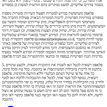
אמין ומעודכן, וכי ההרשמה והמידע שנמסר, נמסרו בשמך ולא בשם ו/או
בעבור צדדים שלישיים, למעט במקרים בהם הורשית לעשות כן במפורש.
פלאפון משתמשת במידע למטרות תפעול השירות ומטרות נוספות
כמפורט במדיניות הפרטיות, לרבות המטרות הבאות: פעילות החברה מול
משתמשי השירותים והאפליקציה, מתן שירותים ושימור הקשר עם
המשתמשים, לרבות מתן מידע ובירורים על קבלת שירות, תפעול השירות,
פניות שירות, גבייה, שיווק ומתן הצעות מותאמות, וכן העברת דיוור
פרסומי בהתאם להוראות הדין. המידע יישמר במאגרי המידע שבשליטת
פלאפון תקשורת בע״מ ((contact@pelephone.co.il, ועשוי להיות מועבר
לצדדים שלישיים, והכל כמפורט במדיניות הפרטיות של פלאפון באתר
החברה או בהסכם ההצטרפות. הינך מודע לזכויותיך לעיון ותיקון במידע
האישי אודותיך. הצטרפותך מהווה הסכמה למסירת המידע ולאמור בסעיף
מדיניות הגנת הפרטיות בנספח זה ובתנאי ההתקשרות עם חברת פלאפון.
5. פלאפון רשאית לבטל ו/או לשנות את התוכנית ותנאיה, ולבצע שינויים
בתקנון זה לרבות בחבילות המשתתפות או בהטבה, בכל עת ומכל סיבה,
כל אלה על פי שיקול דעתם הבלעדי וללא הודעה מוקדמת. פלאפון
רשאית, בנוסף לכל סעד אחר, לבטל את ההטבה/ות ללקוח ו/או למנוי
ולחייב בגין החבילה/ות במחיר הרגיל שלהן, במקרה בו יפר הלקוח/המנוי/בן
המשפחה/החבר את הוראות תקנון זה ו/או במקרה בו תהיה פלאפון סבורה
כי מי מהם פעל בחוסר תום לב ו/או קיים חשש כי נעשה שימוש או ניצול
לרעה, ולא תהיה להם כל טענה ו/או תביעה כנגד פלאפון בקשר לאי מתן
ההטבה.