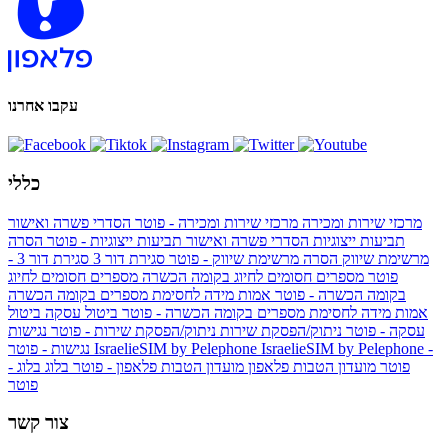
עקבו אחרנו
כללי
מרכזי שירות ומכירה
מרכזי שירות ומכירה - פוטר
הסדרי פשרה ואישור
תביעות ייצוגיות
הסדרי פשרה ואישור תביעות ייצוגיות - פוטר
הסרה
מרשימת שיווק
הסרה מרשימת שיווק - פוטר
סגירת דור 3
סגירת דור 3 -
פוטר
מספרים חסומים לחיוג בקומה הכשרה
מספרים חסומים לחיוג
בקומה הכשרה - פוטר
אמות מידה לחסימת מספרים בקומה הכשרה
אמות מידה לחסימת מספרים בקומה הכשרה - פוטר
ביטול עסקה
ביטול
עסקה - פוטר
ניתוק/הפסקת שירות
ניתוק/הפסקת שירות - פוטר
נגישות
IsraelieSIM by Pelephone -
IsraelieSIM by Pelephone
נגישות - פוטר
פוטר
מועדון הטבות פלאפון
מועדון הטבות פלאפון - פוטר
בלוג
בלוג -
פוטר
צור קשר