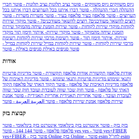
גיוס משווקים
גיוס משווקים - פוטר
נציב תלונות
נציב תלונות - פוטר
חברי
ההנהלה
חברי ההנהלה - פוטר
דברו איתנו בכל הערוצים
דברו איתנו בכל
הערוצים - פוטר
פלאפון בעיר
פלאפון בעיר - פוטר
משרות
משרות - פוטר
רוצים להשאר מעודכנים?
רוצים להשאר מעודכנים? - פוטר
מוקדי שירות
לקוחות
מוקדי שירות לקוחות - פוטר
שירות הזמנת שיחה מהמוקד
שירות
הזמנת שיחה מהמוקד - פוטר
מוקדי שירות- איתור וזימון תור
מוקדי
שירות- איתור וזימון תור - פוטר
רשימת מרכזי שירות לקוחות
רשימת
מרכזי שירות לקוחות - פוטר
שירות לקוחות במייל
שירות לקוחות במייל -
פוטר
סניפים באילת
סניפים באילת - פוטר
אודות
אודות פלאפון תקשורת
אודות פלאפון תקשורת - פוטר
מדיניות פרטיות
ותנאי שימוש
מדיניות פרטיות ותנאי שימוש - פוטר
מדיניות האיכות של
פלאפון
מדיניות האיכות של פלאפון - פוטר
הקוד האתי של פלאפון
הקוד
האתי של פלאפון - פוטר
חוק שכר שווה לעובדת ועובד
חוק שכר שווה
לעובדת ועובד - פוטר
אחריות תאגידית
אחריות תאגידית - פוטר
אמנת
שירות פלאפון
אמנת שירות פלאפון - פוטר
العربية
العربية - פוטר
קבוצת בזק
בזק
בזק - פוטר
אינטרנט בזק בינלאומי
אינטרנט בזק בינלאומי - פוטר
yes+FIBER
yes - פוטר
yes
144 - פוטר
פלאפון
פלאפון - פוטר
144
esim
esim לחו"ל
בזק Online - פוטר
בזק Online
yes+FIBER - פוטר