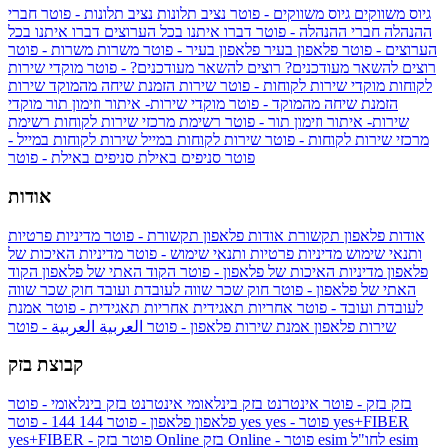
גיוס משווקים
גיוס משווקים - פוטר
נציב תלונות
נציב תלונות - פוטר
חברי
ההנהלה
חברי ההנהלה - פוטר
דברו איתנו בכל הערוצים
דברו איתנו בכל
הערוצים - פוטר
פלאפון בעיר
פלאפון בעיר - פוטר
משרות
משרות - פוטר
רוצים להשאר מעודכנים?
רוצים להשאר מעודכנים? - פוטר
מוקדי שירות
לקוחות
מוקדי שירות לקוחות - פוטר
שירות הזמנת שיחה מהמוקד
שירות
הזמנת שיחה מהמוקד - פוטר
מוקדי שירות- איתור וזימון תור
מוקדי
שירות- איתור וזימון תור - פוטר
רשימת מרכזי שירות לקוחות
רשימת
מרכזי שירות לקוחות - פוטר
שירות לקוחות במייל
שירות לקוחות במייל -
פוטר
סניפים באילת
סניפים באילת - פוטר
אודות
אודות פלאפון תקשורת
אודות פלאפון תקשורת - פוטר
מדיניות פרטיות
ותנאי שימוש
מדיניות פרטיות ותנאי שימוש - פוטר
מדיניות האיכות של
פלאפון
מדיניות האיכות של פלאפון - פוטר
הקוד האתי של פלאפון
הקוד
האתי של פלאפון - פוטר
חוק שכר שווה לעובדת ועובד
חוק שכר שווה
לעובדת ועובד - פוטר
אחריות תאגידית
אחריות תאגידית - פוטר
אמנת
שירות פלאפון
אמנת שירות פלאפון - פוטר
العربية
العربية - פוטר
קבוצת בזק
בזק
בזק - פוטר
אינטרנט בזק בינלאומי
אינטרנט בזק בינלאומי - פוטר
yes+FIBER
yes - פוטר
yes
144 - פוטר
פלאפון
פלאפון - פוטר
144
esim
esim לחו"ל
בזק Online - פוטר
בזק Online
yes+FIBER - פוטר