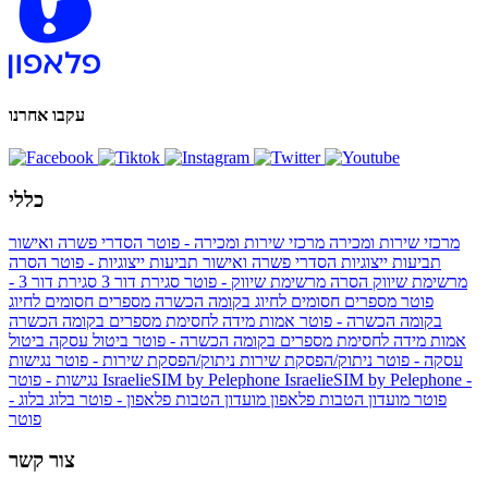
עקבו אחרנו
כללי
מרכזי שירות ומכירה
מרכזי שירות ומכירה - פוטר
הסדרי פשרה ואישור
תביעות ייצוגיות
הסדרי פשרה ואישור תביעות ייצוגיות - פוטר
הסרה
מרשימת שיווק
הסרה מרשימת שיווק - פוטר
סגירת דור 3
סגירת דור 3 -
פוטר
מספרים חסומים לחיוג בקומה הכשרה
מספרים חסומים לחיוג
בקומה הכשרה - פוטר
אמות מידה לחסימת מספרים בקומה הכשרה
אמות מידה לחסימת מספרים בקומה הכשרה - פוטר
ביטול עסקה
ביטול
עסקה - פוטר
ניתוק/הפסקת שירות
ניתוק/הפסקת שירות - פוטר
נגישות
IsraelieSIM by Pelephone -
IsraelieSIM by Pelephone
נגישות - פוטר
פוטר
מועדון הטבות פלאפון
מועדון הטבות פלאפון - פוטר
בלוג
בלוג -
פוטר
צור קשר