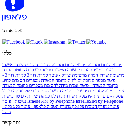
עקבו אחרנו
כללי
מרכזי שירות ומכירה
מרכזי שירות ומכירה - פוטר
הסדרי פשרה ואישור
תביעות ייצוגיות
הסדרי פשרה ואישור תביעות ייצוגיות - פוטר
הסרה
מרשימת שיווק
הסרה מרשימת שיווק - פוטר
סגירת דור 3
סגירת דור 3 -
פוטר
מספרים חסומים לחיוג בקומה הכשרה
מספרים חסומים לחיוג
בקומה הכשרה - פוטר
אמות מידה לחסימת מספרים בקומה הכשרה
אמות מידה לחסימת מספרים בקומה הכשרה - פוטר
ביטול עסקה
ביטול
עסקה - פוטר
ניתוק/הפסקת שירות
ניתוק/הפסקת שירות - פוטר
נגישות
IsraelieSIM by Pelephone -
IsraelieSIM by Pelephone
נגישות - פוטר
פוטר
מועדון הטבות פלאפון
מועדון הטבות פלאפון - פוטר
בלוג
בלוג -
פוטר
צור קשר