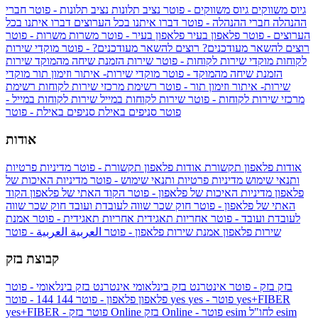
גיוס משווקים
גיוס משווקים - פוטר
נציב תלונות
נציב תלונות - פוטר
חברי
ההנהלה
חברי ההנהלה - פוטר
דברו איתנו בכל הערוצים
דברו איתנו בכל
הערוצים - פוטר
פלאפון בעיר
פלאפון בעיר - פוטר
משרות
משרות - פוטר
רוצים להשאר מעודכנים?
רוצים להשאר מעודכנים? - פוטר
מוקדי שירות
לקוחות
מוקדי שירות לקוחות - פוטר
שירות הזמנת שיחה מהמוקד
שירות
הזמנת שיחה מהמוקד - פוטר
מוקדי שירות- איתור וזימון תור
מוקדי
שירות- איתור וזימון תור - פוטר
רשימת מרכזי שירות לקוחות
רשימת
מרכזי שירות לקוחות - פוטר
שירות לקוחות במייל
שירות לקוחות במייל -
פוטר
סניפים באילת
סניפים באילת - פוטר
אודות
אודות פלאפון תקשורת
אודות פלאפון תקשורת - פוטר
מדיניות פרטיות
ותנאי שימוש
מדיניות פרטיות ותנאי שימוש - פוטר
מדיניות האיכות של
פלאפון
מדיניות האיכות של פלאפון - פוטר
הקוד האתי של פלאפון
הקוד
האתי של פלאפון - פוטר
חוק שכר שווה לעובדת ועובד
חוק שכר שווה
לעובדת ועובד - פוטר
אחריות תאגידית
אחריות תאגידית - פוטר
אמנת
שירות פלאפון
אמנת שירות פלאפון - פוטר
العربية
العربية - פוטר
קבוצת בזק
בזק
בזק - פוטר
אינטרנט בזק בינלאומי
אינטרנט בזק בינלאומי - פוטר
yes+FIBER
yes - פוטר
yes
144 - פוטר
פלאפון
פלאפון - פוטר
144
esim
esim לחו"ל
בזק Online - פוטר
בזק Online
yes+FIBER - פוטר