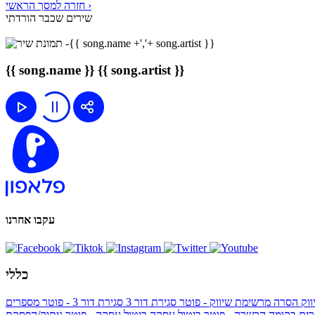
חזרה למסך הראשי ›
שירים שכבר הורדתי
{{ song.name }}
{{ song.artist }}
עקבו אחרנו
כללי
ווק
הסרה מרשימת שיווק - פוטר
סגירת דור 3
סגירת דור 3 - פוטר
מספרים
ים בקומה הכשרה - פוטר
ביטול עסקה
ביטול עסקה - פוטר
ניתוק/הפסקת