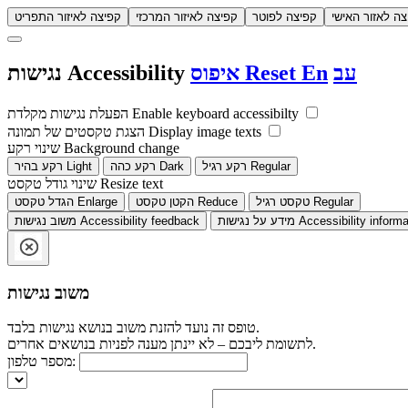
צה לאזור האישי
קפיצה לפוטר
קפיצה לאיזור המרכזי
קפיצה לאיזור התפריט
עב
En
Reset
איפוס
Accessibility
נגישות
Enable keyboard accessibilty
הפעלת נגישות מקלדת
Display image texts
הצגת טקסטים של תמונה
Background change
שינוי רקע
Regular
רקע רגיל
Dark
רקע כהה
Light
רקע בהיר
Resize text
שינוי גודל טקסט
Regular
טקסט רגיל
Reduce
הקטן טקסט
Enlarge
הגדל טקסט
Accessibility informa
מידע על נגישות
Accessibility feedback
משוב נגישות
משוב נגישות
טופס זה נועד להזנת משוב בנושא נגישות בלבד.
לתשומת ליבכם – לא יינתן מענה לפניות בנושאים אחרים.
מספר טלפון: