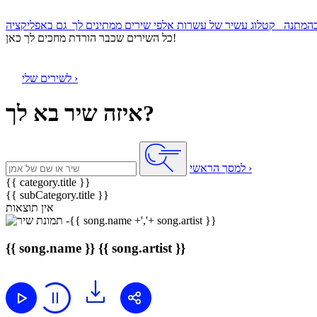
קטלוג עשיר של עשרות אלפי שירים ממתינים לך
כל השירים שכבר הורדת מחכים לך כאן!
לשירים שלי ›
איזה שיר בא לך?
למסך הראשי ›
{{ category.title }}
{{ subCategory.title }}
אין תוצאות
{{ song.name }}
{{ song.artist }}