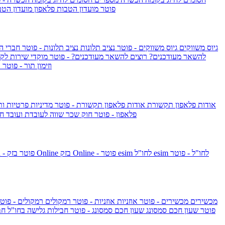
IsraelieSIM by Pelephone - פוטר
מועדון הטבות פלאפון
מועדון הטב
גיוס משווקים
גיוס משווקים - פוטר
נציב תלונות
נציב תלונות - פוטר
חברי ה
להשאר מעודכנים?
רוצים להשאר מעודכנים? - פוטר
מוקדי שירות לק
וזימון תור - פוטר
ר
אודות פלאפון תקשורת
אודות פלאפון תקשורת - פוטר
מדיניות פרטיות ו
פלאפון - פוטר
חוק שכר שווה לעובדת ועובד
חו
esim לחו"ל - פוטר
esim לחו"ל
בזק Online - פוטר
בזק Online
yes+FIBER - פוטר
מכשירים
מכשירים - פוטר
אוזניות
אוזניות - פוטר
רמקולים
רמקולים - פוט
שעון Apple Watch Series 10 - פוטר
שעון חכם סמסונג
שעון חכם סמסונג - פוטר
חבילות גלישה בחו"ל
חב