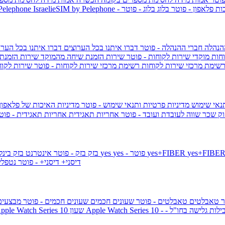
ות פלאפון - פוטר
בלוג
בלוג - פוטר
 Pelephone
הנהלה
חברי ההנהלה - פוטר
דברו איתנו בכל הערוצים
דברו איתנו בכל הערו
וחות
מוקדי שירות לקוחות - פוטר
שירות הזמנת שיחה מהמוקד
שירות הזמנת
שימת מרכזי שירות לקוחות
רשימת מרכזי שירות לקוחות - פוטר
שירות לקוח
תנאי שימוש
מדיניות פרטיות ותנאי שימוש - פוטר
מדיניות האיכות של פלאפון
ק שכר שווה לעובדת ועובד - פוטר
אחריות תאגידית
אחריות תאגידית - פו
yes+FIBER
yes - פוטר
yes
144 - פוטר
בזק
בזק - פוטר
אינטרנט בזק בינל
דיסני+
דיסני+ - פוטר
נטפל
ר
טאבלטים
טאבלטים - פוטר
שעונים חכמים
שעונים חכמים - פוטר
מבצעי
ילות גלישה בחו"ל -
שעון ple Watch Series 10