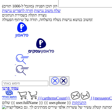
הזן תוכן הפניה:
(מוגבל ל-1000 תווים)
שלח משוב נגישות
חזרה לתפריט נגישות
נוצרה תקלה בשמירת הנתונים
משוב בנושא נגישות נשלח בהצלחה, תודה על שיתוף הפעולה!
עסקי
פרטי
{{cartItemsCount}}
{{messagesC
התנתקות
{{ user.phone }}
שלום {{ user.fullName }}
שיר בהמתנה