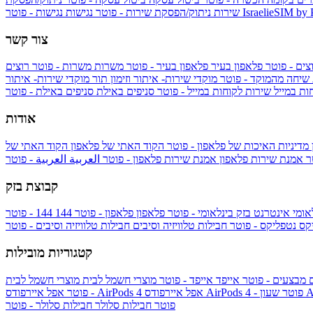
IsraelieSIM by
נגישות - פוטר
שירות
ניתוק/הפסקת שירות - פוטר
נגישות
צור קשר
צים - פוטר
פלאפון בעיר
פלאפון בעיר - פוטר
משרות
משרות - פוטר
רוצים
 שיחה מהמוקד - פוטר
מוקדי שירות- איתור וזימון תור
מוקדי שירות- איתור
ות במייל
שירות לקוחות במייל - פוטר
סניפים באילת
סניפים באילת - פוטר
אודות
מדיניות האיכות של פלאפון - פוטר
הקוד האתי של פלאפון
הקוד האתי של
טר
אמנת שירות פלאפון
אמנת שירות פלאפון - פוטר
العربية
العربية - פוטר
קבוצת בזק
אומי
אינטרנט בזק בינלאומי - פוטר
פלאפון
פלאפון - פוטר
144
יקס
נטפליקס - פוטר
חבילות טלוויזיה וסיבים
חבילות טלוויזיה וסיבים - פוטר
קטגוריות מובילות
ם
מבצעים - פוטר
אייפד
אייפד - פוטר
מוצרי חשמל לבית
מוצרי חשמל לבית
Ap
אפל איירפודס AirPods 4 - פוטר
אפל איירפודס AirPods 4
- פוטר
פוטר
חבילות סלולר
חבילות סלולר - פוטר