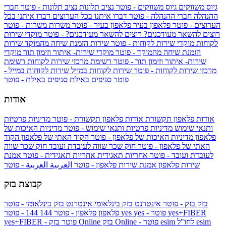
גיוס משווקים
גיוס משווקים - פוטר
נציב תלונות
נציב תלונות - פוטר
חברי
ההנהלה
חברי ההנהלה - פוטר
דברו איתנו בכל הערוצים
דברו איתנו בכל
הערוצים - פוטר
פלאפון בעיר
פלאפון בעיר - פוטר
משרות
משרות - פוטר
רוצים להשאר מעודכנים?
רוצים להשאר מעודכנים? - פוטר
מוקדי שירות
לקוחות
מוקדי שירות לקוחות - פוטר
שירות הזמנת שיחה מהמוקד
שירות
הזמנת שיחה מהמוקד - פוטר
מוקדי שירות- איתור וזימון תור
מוקדי
שירות- איתור וזימון תור - פוטר
רשימת מרכזי שירות לקוחות
רשימת
מרכזי שירות לקוחות - פוטר
שירות לקוחות במייל
שירות לקוחות במייל -
פוטר
סניפים באילת
סניפים באילת - פוטר
אודות
אודות פלאפון תקשורת
אודות פלאפון תקשורת - פוטר
מדיניות פרטיות
ותנאי שימוש
מדיניות פרטיות ותנאי שימוש - פוטר
מדיניות האיכות של
פלאפון
מדיניות האיכות של פלאפון - פוטר
הקוד האתי של פלאפון
הקוד
האתי של פלאפון - פוטר
חוק שכר שווה לעובדת ועובד
חוק שכר שווה
לעובדת ועובד - פוטר
אחריות תאגידית
אחריות תאגידית - פוטר
אמנת
שירות פלאפון
אמנת שירות פלאפון - פוטר
العربية
العربية - פוטר
קבוצת בזק
בזק
בזק - פוטר
אינטרנט בזק בינלאומי
אינטרנט בזק בינלאומי - פוטר
yes+FIBER
yes - פוטר
yes
144 - פוטר
פלאפון
פלאפון - פוטר
144
esim
esim לחו"ל
בזק Online - פוטר
בזק Online
yes+FIBER - פוטר