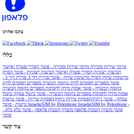
עקבו אחרנו
כללי
מרכזי שירות ומכירה
מרכזי שירות ומכירה - פוטר
הסדרי פשרה ואישור
תביעות ייצוגיות
הסדרי פשרה ואישור תביעות ייצוגיות - פוטר
הסרה
מרשימת שיווק
הסרה מרשימת שיווק - פוטר
סגירת דור 3
סגירת דור 3 -
פוטר
מספרים חסומים לחיוג בקומה הכשרה
מספרים חסומים לחיוג
בקומה הכשרה - פוטר
אמות מידה לחסימת מספרים בקומה הכשרה
אמות מידה לחסימת מספרים בקומה הכשרה - פוטר
ביטול עסקה
ביטול
עסקה - פוטר
ניתוק/הפסקת שירות
ניתוק/הפסקת שירות - פוטר
נגישות
IsraelieSIM by Pelephone -
IsraelieSIM by Pelephone
נגישות - פוטר
פוטר
מועדון הטבות פלאפון
מועדון הטבות פלאפון - פוטר
בלוג
בלוג -
פוטר
צור קשר