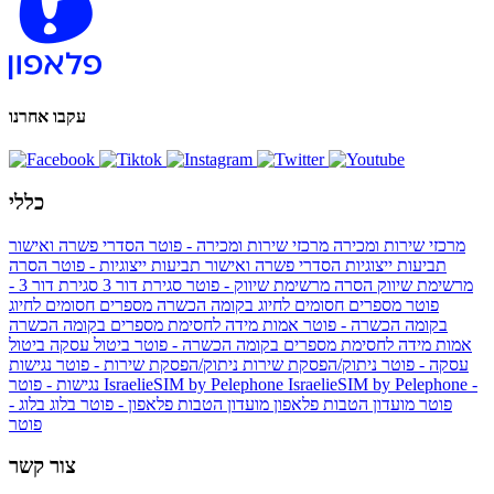
עקבו אחרנו
כללי
מרכזי שירות ומכירה
מרכזי שירות ומכירה - פוטר
הסדרי פשרה ואישור
תביעות ייצוגיות
הסדרי פשרה ואישור תביעות ייצוגיות - פוטר
הסרה
מרשימת שיווק
הסרה מרשימת שיווק - פוטר
סגירת דור 3
סגירת דור 3 -
פוטר
מספרים חסומים לחיוג בקומה הכשרה
מספרים חסומים לחיוג
בקומה הכשרה - פוטר
אמות מידה לחסימת מספרים בקומה הכשרה
אמות מידה לחסימת מספרים בקומה הכשרה - פוטר
ביטול עסקה
ביטול
עסקה - פוטר
ניתוק/הפסקת שירות
ניתוק/הפסקת שירות - פוטר
נגישות
IsraelieSIM by Pelephone -
IsraelieSIM by Pelephone
נגישות - פוטר
פוטר
מועדון הטבות פלאפון
מועדון הטבות פלאפון - פוטר
בלוג
בלוג -
פוטר
צור קשר