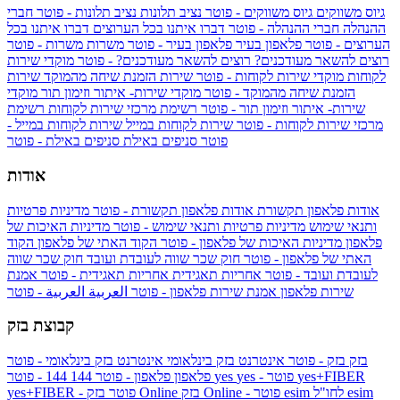
גיוס משווקים
גיוס משווקים - פוטר
נציב תלונות
נציב תלונות - פוטר
חברי
ההנהלה
חברי ההנהלה - פוטר
דברו איתנו בכל הערוצים
דברו איתנו בכל
הערוצים - פוטר
פלאפון בעיר
פלאפון בעיר - פוטר
משרות
משרות - פוטר
רוצים להשאר מעודכנים?
רוצים להשאר מעודכנים? - פוטר
מוקדי שירות
לקוחות
מוקדי שירות לקוחות - פוטר
שירות הזמנת שיחה מהמוקד
שירות
הזמנת שיחה מהמוקד - פוטר
מוקדי שירות- איתור וזימון תור
מוקדי
שירות- איתור וזימון תור - פוטר
רשימת מרכזי שירות לקוחות
רשימת
מרכזי שירות לקוחות - פוטר
שירות לקוחות במייל
שירות לקוחות במייל -
פוטר
סניפים באילת
סניפים באילת - פוטר
אודות
אודות פלאפון תקשורת
אודות פלאפון תקשורת - פוטר
מדיניות פרטיות
ותנאי שימוש
מדיניות פרטיות ותנאי שימוש - פוטר
מדיניות האיכות של
פלאפון
מדיניות האיכות של פלאפון - פוטר
הקוד האתי של פלאפון
הקוד
האתי של פלאפון - פוטר
חוק שכר שווה לעובדת ועובד
חוק שכר שווה
לעובדת ועובד - פוטר
אחריות תאגידית
אחריות תאגידית - פוטר
אמנת
שירות פלאפון
אמנת שירות פלאפון - פוטר
العربية
العربية - פוטר
קבוצת בזק
בזק
בזק - פוטר
אינטרנט בזק בינלאומי
אינטרנט בזק בינלאומי - פוטר
yes+FIBER
yes - פוטר
yes
144 - פוטר
פלאפון
פלאפון - פוטר
144
esim
esim לחו"ל
בזק Online - פוטר
בזק Online
yes+FIBER - פוטר