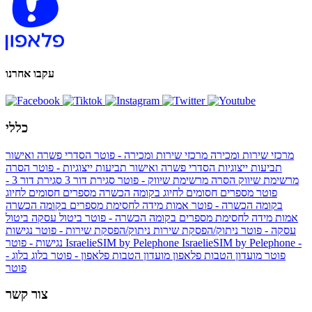
עקבו אחרנו
כללי
מרכזי שירות ומכירה
מרכזי שירות ומכירה - פוטר
הסדרי פשרה ואישור
תביעות ייצוגיות
הסדרי פשרה ואישור תביעות ייצוגיות - פוטר
הסרה
מרשימת שיווק
הסרה מרשימת שיווק - פוטר
סגירת דור 3
סגירת דור 3 -
פוטר
מספרים חסומים לחיוג בקומה הכשרה
מספרים חסומים לחיוג
בקומה הכשרה - פוטר
אמות מידה לחסימת מספרים בקומה הכשרה
אמות מידה לחסימת מספרים בקומה הכשרה - פוטר
ביטול עסקה
ביטול
עסקה - פוטר
ניתוק/הפסקת שירות
ניתוק/הפסקת שירות - פוטר
נגישות
IsraelieSIM by Pelephone -
IsraelieSIM by Pelephone
נגישות - פוטר
פוטר
מועדון הטבות פלאפון
מועדון הטבות פלאפון - פוטר
בלוג
בלוג -
פוטר
צור קשר