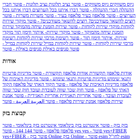
גיוס משווקים
גיוס משווקים - פוטר
נציב תלונות
נציב תלונות - פוטר
חברי
ההנהלה
חברי ההנהלה - פוטר
דברו איתנו בכל הערוצים
דברו איתנו בכל
הערוצים - פוטר
פלאפון בעיר
פלאפון בעיר - פוטר
משרות
משרות - פוטר
רוצים להשאר מעודכנים?
רוצים להשאר מעודכנים? - פוטר
מוקדי שירות
לקוחות
מוקדי שירות לקוחות - פוטר
שירות הזמנת שיחה מהמוקד
שירות
הזמנת שיחה מהמוקד - פוטר
מוקדי שירות- איתור וזימון תור
מוקדי
שירות- איתור וזימון תור - פוטר
רשימת מרכזי שירות לקוחות
רשימת
מרכזי שירות לקוחות - פוטר
שירות לקוחות במייל
שירות לקוחות במייל -
פוטר
סניפים באילת
סניפים באילת - פוטר
אודות
אודות פלאפון תקשורת
אודות פלאפון תקשורת - פוטר
מדיניות פרטיות
ותנאי שימוש
מדיניות פרטיות ותנאי שימוש - פוטר
מדיניות האיכות של
פלאפון
מדיניות האיכות של פלאפון - פוטר
הקוד האתי של פלאפון
הקוד
האתי של פלאפון - פוטר
חוק שכר שווה לעובדת ועובד
חוק שכר שווה
לעובדת ועובד - פוטר
אחריות תאגידית
אחריות תאגידית - פוטר
אמנת
שירות פלאפון
אמנת שירות פלאפון - פוטר
العربية
العربية - פוטר
קבוצת בזק
בזק
בזק - פוטר
אינטרנט בזק בינלאומי
אינטרנט בזק בינלאומי - פוטר
yes+FIBER
yes - פוטר
yes
144 - פוטר
פלאפון
פלאפון - פוטר
144
esim
esim לחו"ל
בזק Online - פוטר
בזק Online
yes+FIBER - פוטר