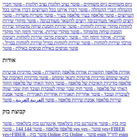
גיוס משווקים
גיוס משווקים - פוטר
נציב תלונות
נציב תלונות - פוטר
חברי
ההנהלה
חברי ההנהלה - פוטר
דברו איתנו בכל הערוצים
דברו איתנו בכל
הערוצים - פוטר
פלאפון בעיר
פלאפון בעיר - פוטר
משרות
משרות - פוטר
רוצים להשאר מעודכנים?
רוצים להשאר מעודכנים? - פוטר
מוקדי שירות
לקוחות
מוקדי שירות לקוחות - פוטר
שירות הזמנת שיחה מהמוקד
שירות
הזמנת שיחה מהמוקד - פוטר
מוקדי שירות- איתור וזימון תור
מוקדי
שירות- איתור וזימון תור - פוטר
רשימת מרכזי שירות לקוחות
רשימת
מרכזי שירות לקוחות - פוטר
שירות לקוחות במייל
שירות לקוחות במייל -
פוטר
סניפים באילת
סניפים באילת - פוטר
אודות
אודות פלאפון תקשורת
אודות פלאפון תקשורת - פוטר
מדיניות פרטיות
ותנאי שימוש
מדיניות פרטיות ותנאי שימוש - פוטר
מדיניות האיכות של
פלאפון
מדיניות האיכות של פלאפון - פוטר
הקוד האתי של פלאפון
הקוד
האתי של פלאפון - פוטר
חוק שכר שווה לעובדת ועובד
חוק שכר שווה
לעובדת ועובד - פוטר
אחריות תאגידית
אחריות תאגידית - פוטר
אמנת
שירות פלאפון
אמנת שירות פלאפון - פוטר
العربية
العربية - פוטר
קבוצת בזק
בזק
בזק - פוטר
אינטרנט בזק בינלאומי
אינטרנט בזק בינלאומי - פוטר
yes+FIBER
yes - פוטר
yes
144 - פוטר
פלאפון
פלאפון - פוטר
144
esim
esim לחו"ל
בזק Online - פוטר
בזק Online
yes+FIBER - פוטר