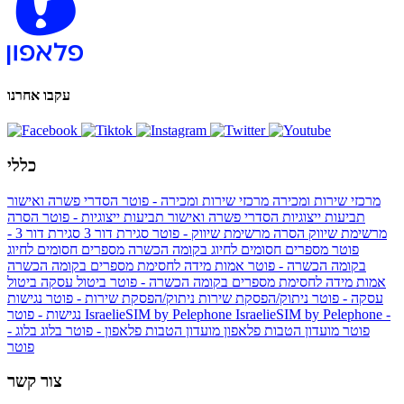
עקבו אחרנו
כללי
מרכזי שירות ומכירה
מרכזי שירות ומכירה - פוטר
הסדרי פשרה ואישור
תביעות ייצוגיות
הסדרי פשרה ואישור תביעות ייצוגיות - פוטר
הסרה
מרשימת שיווק
הסרה מרשימת שיווק - פוטר
סגירת דור 3
סגירת דור 3 -
פוטר
מספרים חסומים לחיוג בקומה הכשרה
מספרים חסומים לחיוג
בקומה הכשרה - פוטר
אמות מידה לחסימת מספרים בקומה הכשרה
אמות מידה לחסימת מספרים בקומה הכשרה - פוטר
ביטול עסקה
ביטול
עסקה - פוטר
ניתוק/הפסקת שירות
ניתוק/הפסקת שירות - פוטר
נגישות
IsraelieSIM by Pelephone -
IsraelieSIM by Pelephone
נגישות - פוטר
פוטר
מועדון הטבות פלאפון
מועדון הטבות פלאפון - פוטר
בלוג
בלוג -
פוטר
צור קשר