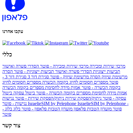
עקבו אחרנו
כללי
מרכזי שירות ומכירה
מרכזי שירות ומכירה - פוטר
הסדרי פשרה ואישור
תביעות ייצוגיות
הסדרי פשרה ואישור תביעות ייצוגיות - פוטר
הסרה
מרשימת שיווק
הסרה מרשימת שיווק - פוטר
סגירת דור 3
סגירת דור 3 -
פוטר
מספרים חסומים לחיוג בקומה הכשרה
מספרים חסומים לחיוג
בקומה הכשרה - פוטר
אמות מידה לחסימת מספרים בקומה הכשרה
אמות מידה לחסימת מספרים בקומה הכשרה - פוטר
ביטול עסקה
ביטול
עסקה - פוטר
ניתוק/הפסקת שירות
ניתוק/הפסקת שירות - פוטר
נגישות
IsraelieSIM by Pelephone -
IsraelieSIM by Pelephone
נגישות - פוטר
פוטר
מועדון הטבות פלאפון
מועדון הטבות פלאפון - פוטר
בלוג
בלוג -
פוטר
צור קשר