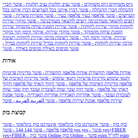
גיוס משווקים
גיוס משווקים - פוטר
נציב תלונות
נציב תלונות - פוטר
חברי
ההנהלה
חברי ההנהלה - פוטר
דברו איתנו בכל הערוצים
דברו איתנו בכל
הערוצים - פוטר
פלאפון בעיר
פלאפון בעיר - פוטר
משרות
משרות - פוטר
רוצים להשאר מעודכנים?
רוצים להשאר מעודכנים? - פוטר
מוקדי שירות
לקוחות
מוקדי שירות לקוחות - פוטר
שירות הזמנת שיחה מהמוקד
שירות
הזמנת שיחה מהמוקד - פוטר
מוקדי שירות- איתור וזימון תור
מוקדי
שירות- איתור וזימון תור - פוטר
רשימת מרכזי שירות לקוחות
רשימת
מרכזי שירות לקוחות - פוטר
שירות לקוחות במייל
שירות לקוחות במייל -
פוטר
סניפים באילת
סניפים באילת - פוטר
אודות
אודות פלאפון תקשורת
אודות פלאפון תקשורת - פוטר
מדיניות פרטיות
ותנאי שימוש
מדיניות פרטיות ותנאי שימוש - פוטר
מדיניות האיכות של
פלאפון
מדיניות האיכות של פלאפון - פוטר
הקוד האתי של פלאפון
הקוד
האתי של פלאפון - פוטר
חוק שכר שווה לעובדת ועובד
חוק שכר שווה
לעובדת ועובד - פוטר
אחריות תאגידית
אחריות תאגידית - פוטר
אמנת
שירות פלאפון
אמנת שירות פלאפון - פוטר
العربية
العربية - פוטר
קבוצת בזק
בזק
בזק - פוטר
אינטרנט בזק בינלאומי
אינטרנט בזק בינלאומי - פוטר
yes+FIBER
yes - פוטר
yes
144 - פוטר
פלאפון
פלאפון - פוטר
144
esim
esim לחו"ל
בזק Online - פוטר
בזק Online
yes+FIBER - פוטר