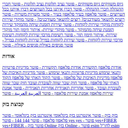
גיוס משווקים
גיוס משווקים - פוטר
נציב תלונות
נציב תלונות - פוטר
חברי
ההנהלה
חברי ההנהלה - פוטר
דברו איתנו בכל הערוצים
דברו איתנו בכל
הערוצים - פוטר
פלאפון בעיר
פלאפון בעיר - פוטר
משרות
משרות - פוטר
רוצים להשאר מעודכנים?
רוצים להשאר מעודכנים? - פוטר
מוקדי שירות
לקוחות
מוקדי שירות לקוחות - פוטר
שירות הזמנת שיחה מהמוקד
שירות
הזמנת שיחה מהמוקד - פוטר
מוקדי שירות- איתור וזימון תור
מוקדי
שירות- איתור וזימון תור - פוטר
רשימת מרכזי שירות לקוחות
רשימת
מרכזי שירות לקוחות - פוטר
שירות לקוחות במייל
שירות לקוחות במייל -
פוטר
סניפים באילת
סניפים באילת - פוטר
אודות
אודות פלאפון תקשורת
אודות פלאפון תקשורת - פוטר
מדיניות פרטיות
ותנאי שימוש
מדיניות פרטיות ותנאי שימוש - פוטר
מדיניות האיכות של
פלאפון
מדיניות האיכות של פלאפון - פוטר
הקוד האתי של פלאפון
הקוד
האתי של פלאפון - פוטר
חוק שכר שווה לעובדת ועובד
חוק שכר שווה
לעובדת ועובד - פוטר
אחריות תאגידית
אחריות תאגידית - פוטר
אמנת
שירות פלאפון
אמנת שירות פלאפון - פוטר
العربية
العربية - פוטר
קבוצת בזק
בזק
בזק - פוטר
אינטרנט בזק בינלאומי
אינטרנט בזק בינלאומי - פוטר
yes+FIBER
yes - פוטר
yes
144 - פוטר
פלאפון
פלאפון - פוטר
144
esim
esim לחו"ל
בזק Online - פוטר
בזק Online
yes+FIBER - פוטר