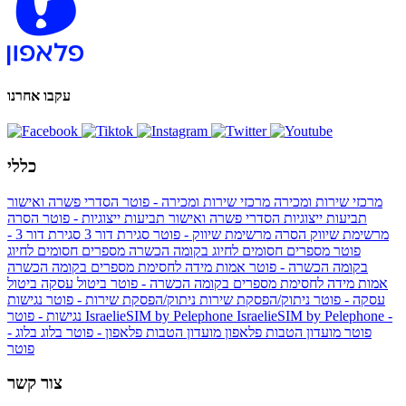
עקבו אחרנו
כללי
מרכזי שירות ומכירה
מרכזי שירות ומכירה - פוטר
הסדרי פשרה ואישור
תביעות ייצוגיות
הסדרי פשרה ואישור תביעות ייצוגיות - פוטר
הסרה
מרשימת שיווק
הסרה מרשימת שיווק - פוטר
סגירת דור 3
סגירת דור 3 -
פוטר
מספרים חסומים לחיוג בקומה הכשרה
מספרים חסומים לחיוג
בקומה הכשרה - פוטר
אמות מידה לחסימת מספרים בקומה הכשרה
אמות מידה לחסימת מספרים בקומה הכשרה - פוטר
ביטול עסקה
ביטול
עסקה - פוטר
ניתוק/הפסקת שירות
ניתוק/הפסקת שירות - פוטר
נגישות
IsraelieSIM by Pelephone -
IsraelieSIM by Pelephone
נגישות - פוטר
פוטר
מועדון הטבות פלאפון
מועדון הטבות פלאפון - פוטר
בלוג
בלוג -
פוטר
צור קשר