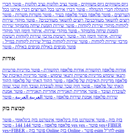
גיוס משווקים
גיוס משווקים - פוטר
נציב תלונות
נציב תלונות - פוטר
חברי
ההנהלה
חברי ההנהלה - פוטר
דברו איתנו בכל הערוצים
דברו איתנו בכל
הערוצים - פוטר
פלאפון בעיר
פלאפון בעיר - פוטר
משרות
משרות - פוטר
רוצים להשאר מעודכנים?
רוצים להשאר מעודכנים? - פוטר
מוקדי שירות
לקוחות
מוקדי שירות לקוחות - פוטר
שירות הזמנת שיחה מהמוקד
שירות
הזמנת שיחה מהמוקד - פוטר
מוקדי שירות- איתור וזימון תור
מוקדי
שירות- איתור וזימון תור - פוטר
רשימת מרכזי שירות לקוחות
רשימת
מרכזי שירות לקוחות - פוטר
שירות לקוחות במייל
שירות לקוחות במייל -
פוטר
סניפים באילת
סניפים באילת - פוטר
אודות
אודות פלאפון תקשורת
אודות פלאפון תקשורת - פוטר
מדיניות פרטיות
ותנאי שימוש
מדיניות פרטיות ותנאי שימוש - פוטר
מדיניות האיכות של
פלאפון
מדיניות האיכות של פלאפון - פוטר
הקוד האתי של פלאפון
הקוד
האתי של פלאפון - פוטר
חוק שכר שווה לעובדת ועובד
חוק שכר שווה
לעובדת ועובד - פוטר
אחריות תאגידית
אחריות תאגידית - פוטר
אמנת
שירות פלאפון
אמנת שירות פלאפון - פוטר
العربية
العربية - פוטר
קבוצת בזק
בזק
בזק - פוטר
אינטרנט בזק בינלאומי
אינטרנט בזק בינלאומי - פוטר
yes+FIBER
yes - פוטר
yes
144 - פוטר
פלאפון
פלאפון - פוטר
144
esim
esim לחו"ל
בזק Online - פוטר
בזק Online
yes+FIBER - פוטר