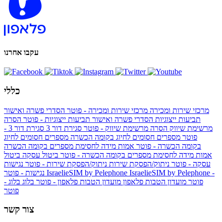
עקבו אחרנו
כללי
מרכזי שירות ומכירה
מרכזי שירות ומכירה - פוטר
הסדרי פשרה ואישור
תביעות ייצוגיות
הסדרי פשרה ואישור תביעות ייצוגיות - פוטר
הסרה
מרשימת שיווק
הסרה מרשימת שיווק - פוטר
סגירת דור 3
סגירת דור 3 -
פוטר
מספרים חסומים לחיוג בקומה הכשרה
מספרים חסומים לחיוג
בקומה הכשרה - פוטר
אמות מידה לחסימת מספרים בקומה הכשרה
אמות מידה לחסימת מספרים בקומה הכשרה - פוטר
ביטול עסקה
ביטול
עסקה - פוטר
ניתוק/הפסקת שירות
ניתוק/הפסקת שירות - פוטר
נגישות
IsraelieSIM by Pelephone -
IsraelieSIM by Pelephone
נגישות - פוטר
פוטר
מועדון הטבות פלאפון
מועדון הטבות פלאפון - פוטר
בלוג
בלוג -
פוטר
צור קשר