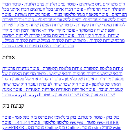
גיוס משווקים
גיוס משווקים - פוטר
נציב תלונות
נציב תלונות - פוטר
חברי
ההנהלה
חברי ההנהלה - פוטר
דברו איתנו בכל הערוצים
דברו איתנו בכל
הערוצים - פוטר
פלאפון בעיר
פלאפון בעיר - פוטר
משרות
משרות - פוטר
רוצים להשאר מעודכנים?
רוצים להשאר מעודכנים? - פוטר
מוקדי שירות
לקוחות
מוקדי שירות לקוחות - פוטר
שירות הזמנת שיחה מהמוקד
שירות
הזמנת שיחה מהמוקד - פוטר
מוקדי שירות- איתור וזימון תור
מוקדי
שירות- איתור וזימון תור - פוטר
רשימת מרכזי שירות לקוחות
רשימת
מרכזי שירות לקוחות - פוטר
שירות לקוחות במייל
שירות לקוחות במייל -
פוטר
סניפים באילת
סניפים באילת - פוטר
אודות
אודות פלאפון תקשורת
אודות פלאפון תקשורת - פוטר
מדיניות פרטיות
ותנאי שימוש
מדיניות פרטיות ותנאי שימוש - פוטר
מדיניות האיכות של
פלאפון
מדיניות האיכות של פלאפון - פוטר
הקוד האתי של פלאפון
הקוד
האתי של פלאפון - פוטר
חוק שכר שווה לעובדת ועובד
חוק שכר שווה
לעובדת ועובד - פוטר
אחריות תאגידית
אחריות תאגידית - פוטר
אמנת
שירות פלאפון
אמנת שירות פלאפון - פוטר
العربية
العربية - פוטר
קבוצת בזק
בזק
בזק - פוטר
אינטרנט בזק בינלאומי
אינטרנט בזק בינלאומי - פוטר
yes+FIBER
yes - פוטר
yes
144 - פוטר
פלאפון
פלאפון - פוטר
144
esim
esim לחו"ל
בזק Online - פוטר
בזק Online
yes+FIBER - פוטר