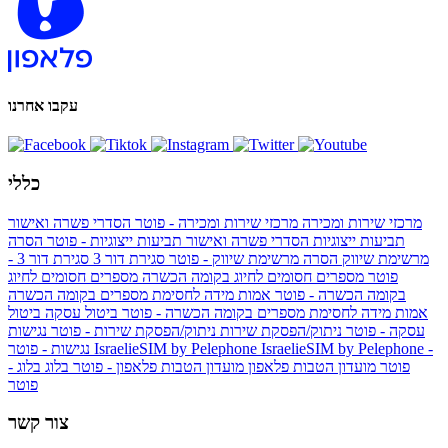
עקבו אחרנו
כללי
מרכזי שירות ומכירה
מרכזי שירות ומכירה - פוטר
הסדרי פשרה ואישור
תביעות ייצוגיות
הסדרי פשרה ואישור תביעות ייצוגיות - פוטר
הסרה
מרשימת שיווק
הסרה מרשימת שיווק - פוטר
סגירת דור 3
סגירת דור 3 -
פוטר
מספרים חסומים לחיוג בקומה הכשרה
מספרים חסומים לחיוג
בקומה הכשרה - פוטר
אמות מידה לחסימת מספרים בקומה הכשרה
אמות מידה לחסימת מספרים בקומה הכשרה - פוטר
ביטול עסקה
ביטול
עסקה - פוטר
ניתוק/הפסקת שירות
ניתוק/הפסקת שירות - פוטר
נגישות
IsraelieSIM by Pelephone -
IsraelieSIM by Pelephone
נגישות - פוטר
פוטר
מועדון הטבות פלאפון
מועדון הטבות פלאפון - פוטר
בלוג
בלוג -
פוטר
צור קשר