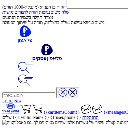
הזן תוכן הפניה:
(מוגבל ל-1000 תווים)
שלח משוב נגישות
חזרה לתפריט נגישות
נוצרה תקלה בשמירת הנתונים
משוב בנושא נגישות נשלח בהצלחה, תודה על שיתוף הפעולה!
עסקי
פרטי
{{cartItemsCount}}
{{messagesC
התנתקות
{{ user.phone }}
שלום {{ user.fullName }}
שיר בהמתנה