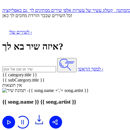
קטלוג עשיר של עשרות אלפי שירים ממתינים לך
כל השירים שכבר הורדת מחכים לך כאן!
לשירים שלי ›
איזה שיר בא לך?
למסך הראשי ›
{{ category.title }}
{{ subCategory.title }}
אין תוצאות
{{ song.name }}
{{ song.artist }}