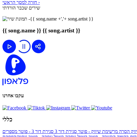
חזרה למסך הראשי ›
שירים שכבר הורדתי
{{ song.name }}
{{ song.artist }}
עקבו אחרנו
כללי
ווק
הסרה מרשימת שיווק - פוטר
סגירת דור 3
סגירת דור 3 - פוטר
מספרים
ים בקומה הכשרה - פוטר
ביטול עסקה
ביטול עסקה - פוטר
ניתוק/הפסקת