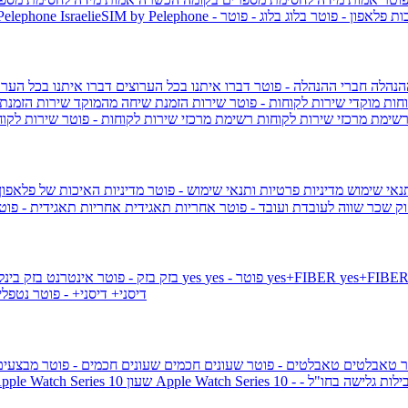
ות פלאפון - פוטר
בלוג
בלוג - פוטר
 Pelephone
הנהלה
חברי ההנהלה - פוטר
דברו איתנו בכל הערוצים
דברו איתנו בכל הערו
וחות
מוקדי שירות לקוחות - פוטר
שירות הזמנת שיחה מהמוקד
שירות הזמנת
שימת מרכזי שירות לקוחות
רשימת מרכזי שירות לקוחות - פוטר
שירות לקוח
תנאי שימוש
מדיניות פרטיות ותנאי שימוש - פוטר
מדיניות האיכות של פלאפון
ק שכר שווה לעובדת ועובד - פוטר
אחריות תאגידית
אחריות תאגידית - פו
yes+FIBER
yes - פוטר
yes
144 - פוטר
בזק
בזק - פוטר
אינטרנט בזק בינל
דיסני+
דיסני+ - פוטר
נטפל
ר
טאבלטים
טאבלטים - פוטר
שעונים חכמים
שעונים חכמים - פוטר
מבצעי
ילות גלישה בחו"ל -
שעון ple Watch Series 10