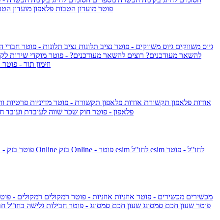
IsraelieSIM by Pelephone - פוטר
מועדון הטבות פלאפון
מועדון הטב
גיוס משווקים
גיוס משווקים - פוטר
נציב תלונות
נציב תלונות - פוטר
חברי ה
להשאר מעודכנים?
רוצים להשאר מעודכנים? - פוטר
מוקדי שירות לק
וזימון תור - פוטר
ר
אודות פלאפון תקשורת
אודות פלאפון תקשורת - פוטר
מדיניות פרטיות ו
פלאפון - פוטר
חוק שכר שווה לעובדת ועובד
חו
esim לחו"ל - פוטר
esim לחו"ל
בזק Online - פוטר
בזק Online
yes+FIBER - פוטר
מכשירים
מכשירים - פוטר
אוזניות
אוזניות - פוטר
רמקולים
רמקולים - פוט
שעון Apple Watch Series 10 - פוטר
שעון חכם סמסונג
שעון חכם סמסונג - פוטר
חבילות גלישה בחו"ל
חב