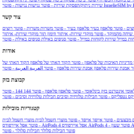
IsraelieSIM by
נגישות - פוטר
שירות
ניתוק/הפסקת שירות - פוטר
נגישות
צור קשר
צים - פוטר
פלאפון בעיר
פלאפון בעיר - פוטר
משרות
משרות - פוטר
רוצים
 שיחה מהמוקד - פוטר
מוקדי שירות- איתור וזימון תור
מוקדי שירות- איתור
ות במייל
שירות לקוחות במייל - פוטר
סניפים באילת
סניפים באילת - פוטר
אודות
מדיניות האיכות של פלאפון - פוטר
הקוד האתי של פלאפון
הקוד האתי של
טר
אמנת שירות פלאפון
אמנת שירות פלאפון - פוטר
العربية
العربية - פוטר
קבוצת בזק
אומי
אינטרנט בזק בינלאומי - פוטר
פלאפון
פלאפון - פוטר
144
יקס
נטפליקס - פוטר
חבילות טלוויזיה וסיבים
חבילות טלוויזיה וסיבים - פוטר
קטגוריות מובילות
ם
מבצעים - פוטר
אייפד
אייפד - פוטר
מוצרי חשמל לבית
מוצרי חשמל לבית
Ap
אפל איירפודס AirPods 4 - פוטר
אפל איירפודס AirPods 4
- פוטר
פוטר
חבילות סלולר
חבילות סלולר - פוטר