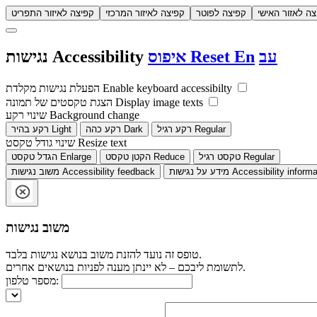
צה לאזור האישי
קפיצה לפוטר
קפיצה לאיזור המרכזי
קפיצה לאיזור התפריט
עב
En
Reset
איפוס
Accessibility
נגישות
Enable keyboard accessibilty
הפעלת נגישות מקלדת
Display image texts
הצגת טקסטים של תמונה
Background change
שינוי רקע
Regular
רקע רגיל
Dark
רקע כהה
Light
רקע בהיר
Resize text
שינוי גודל טקסט
Regular
טקסט רגיל
Reduce
הקטן טקסט
Enlarge
הגדל טקסט
Accessibility informa
מידע על נגישות
Accessibility feedback
משוב נגישות
משוב נגישות
טופס זה נועד להזנת משוב בנושא נגישות בלבד.
לתשומת ליבכם – לא יינתן מענה לפניות בנושאים אחרים.
מספר טלפון: