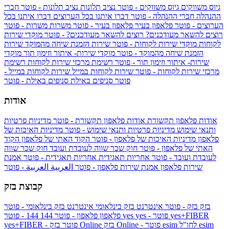
גיוס משווקים
גיוס משווקים - פוטר
נציב תלונות
נציב תלונות - פוטר
חברי
ההנהלה
חברי ההנהלה - פוטר
דברו איתנו בכל הערוצים
דברו איתנו בכל
הערוצים - פוטר
פלאפון בעיר
פלאפון בעיר - פוטר
משרות
משרות - פוטר
רוצים להשאר מעודכנים?
רוצים להשאר מעודכנים? - פוטר
מוקדי שירות
לקוחות
מוקדי שירות לקוחות - פוטר
שירות הזמנת שיחה מהמוקד
שירות
הזמנת שיחה מהמוקד - פוטר
מוקדי שירות- איתור וזימון תור
מוקדי
שירות- איתור וזימון תור - פוטר
רשימת מרכזי שירות לקוחות
רשימת
מרכזי שירות לקוחות - פוטר
שירות לקוחות במייל
שירות לקוחות במייל -
פוטר
סניפים באילת
סניפים באילת - פוטר
אודות
אודות פלאפון תקשורת
אודות פלאפון תקשורת - פוטר
מדיניות פרטיות
ותנאי שימוש
מדיניות פרטיות ותנאי שימוש - פוטר
מדיניות האיכות של
פלאפון
מדיניות האיכות של פלאפון - פוטר
הקוד האתי של פלאפון
הקוד
האתי של פלאפון - פוטר
חוק שכר שווה לעובדת ועובד
חוק שכר שווה
לעובדת ועובד - פוטר
אחריות תאגידית
אחריות תאגידית - פוטר
אמנת
שירות פלאפון
אמנת שירות פלאפון - פוטר
العربية
العربية - פוטר
קבוצת בזק
בזק
בזק - פוטר
אינטרנט בזק בינלאומי
אינטרנט בזק בינלאומי - פוטר
yes+FIBER
yes - פוטר
yes
144 - פוטר
פלאפון
פלאפון - פוטר
144
esim
esim לחו"ל
בזק Online - פוטר
בזק Online
yes+FIBER - פוטר