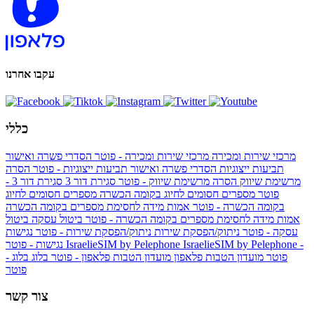
עקבו אחרנו
כללי
מרכזי שירות ומכירה
מרכזי שירות ומכירה - פוטר
הסדרי פשרה ואישור
תביעות ייצוגיות
הסדרי פשרה ואישור תביעות ייצוגיות - פוטר
הסרה
מרשימת שיווק
הסרה מרשימת שיווק - פוטר
סגירת דור 3
סגירת דור 3 -
פוטר
מספרים חסומים לחיוג בקומה הכשרה
מספרים חסומים לחיוג
בקומה הכשרה - פוטר
אמות מידה לחסימת מספרים בקומה הכשרה
אמות מידה לחסימת מספרים בקומה הכשרה - פוטר
ביטול עסקה
ביטול
עסקה - פוטר
ניתוק/הפסקת שירות
ניתוק/הפסקת שירות - פוטר
נגישות
IsraelieSIM by Pelephone -
IsraelieSIM by Pelephone
נגישות - פוטר
פוטר
מועדון הטבות פלאפון
מועדון הטבות פלאפון - פוטר
בלוג
בלוג -
פוטר
צור קשר