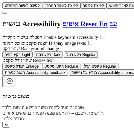
צה לאזור האישי
קפיצה לפוטר
קפיצה לאיזור המרכזי
קפיצה לאיזור התפריט
עב
En
Reset
איפוס
Accessibility
נגישות
Enable keyboard accessibilty
הפעלת נגישות מקלדת
Display image texts
הצגת טקסטים של תמונה
Background change
שינוי רקע
Regular
רקע רגיל
Dark
רקע כהה
Light
רקע בהיר
Resize text
שינוי גודל טקסט
Regular
טקסט רגיל
Reduce
הקטן טקסט
Enlarge
הגדל טקסט
Accessibility informa
מידע על נגישות
Accessibility feedback
משוב נגישות
משוב נגישות
טופס זה נועד להזנת משוב בנושא נגישות בלבד.
לתשומת ליבכם – לא יינתן מענה לפניות בנושאים אחרים.
מספר טלפון: