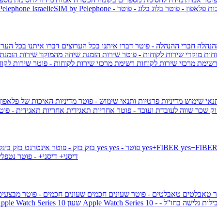
ות פלאפון - פוטר
בלוג
בלוג - פוטר
 Pelephone
הנהלה
חברי ההנהלה - פוטר
דברו איתנו בכל הערוצים
דברו איתנו בכל הערו
וחות
מוקדי שירות לקוחות - פוטר
שירות הזמנת שיחה מהמוקד
שירות הזמנת
שימת מרכזי שירות לקוחות
רשימת מרכזי שירות לקוחות - פוטר
שירות לקוח
תנאי שימוש
מדיניות פרטיות ותנאי שימוש - פוטר
מדיניות האיכות של פלאפון
ק שכר שווה לעובדת ועובד - פוטר
אחריות תאגידית
אחריות תאגידית - פו
yes+FIBER
yes - פוטר
yes
144 - פוטר
בזק
בזק - פוטר
אינטרנט בזק בינל
דיסני+
דיסני+ - פוטר
נטפל
ר
טאבלטים
טאבלטים - פוטר
שעונים חכמים
שעונים חכמים - פוטר
מבצעי
ילות גלישה בחו"ל -
שעון ple Watch Series 10