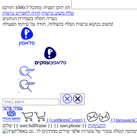
הזן תוכן הפניה:
(מוגבל ל-1000 תווים)
שלח משוב נגישות
חזרה לתפריט נגישות
נוצרה תקלה בשמירת הנתונים
משוב בנושא נגישות נשלח בהצלחה, תודה על שיתוף הפעולה!
עסקי
פרטי
{{cartItemsCount}}
{{messagesC
התנתקות
{{ user.phone }}
שלום {{ user.fullName }}
שיר בהמתנה