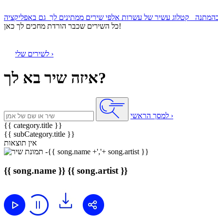
קטלוג עשיר של עשרות אלפי שירים ממתינים לך
כל השירים שכבר הורדת מחכים לך כאן!
לשירים שלי ›
איזה שיר בא לך?
למסך הראשי ›
{{ category.title }}
{{ subCategory.title }}
אין תוצאות
{{ song.name }}
{{ song.artist }}