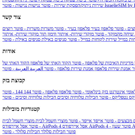
IsraelieSIM by
נגישות - פוטר
שירות
ניתוק/הפסקת שירות - פוטר
נגישות
צור קשר
צים - פוטר
פלאפון בעיר
פלאפון בעיר - פוטר
משרות
משרות - פוטר
רוצים
 שיחה מהמוקד - פוטר
מוקדי שירות- איתור וזימון תור
מוקדי שירות- איתור
ות במייל
שירות לקוחות במייל - פוטר
סניפים באילת
סניפים באילת - פוטר
אודות
מדיניות האיכות של פלאפון - פוטר
הקוד האתי של פלאפון
הקוד האתי של
טר
אמנת שירות פלאפון
אמנת שירות פלאפון - פוטר
العربية
العربية - פוטר
קבוצת בזק
אומי
אינטרנט בזק בינלאומי - פוטר
פלאפון
פלאפון - פוטר
144
יקס
נטפליקס - פוטר
חבילות טלוויזיה וסיבים
חבילות טלוויזיה וסיבים - פוטר
קטגוריות מובילות
ם
מבצעים - פוטר
אייפד
אייפד - פוטר
מוצרי חשמל לבית
מוצרי חשמל לבית
Ap
אפל איירפודס AirPods 4 - פוטר
אפל איירפודס AirPods 4
- פוטר
פוטר
חבילות סלולר
חבילות סלולר - פוטר