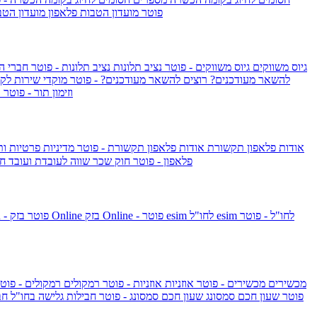
IsraelieSIM by Pelephone - פוטר
מועדון הטבות פלאפון
מועדון הטב
גיוס משווקים
גיוס משווקים - פוטר
נציב תלונות
נציב תלונות - פוטר
חברי ה
להשאר מעודכנים?
רוצים להשאר מעודכנים? - פוטר
מוקדי שירות לק
וזימון תור - פוטר
ר
אודות פלאפון תקשורת
אודות פלאפון תקשורת - פוטר
מדיניות פרטיות ו
פלאפון - פוטר
חוק שכר שווה לעובדת ועובד
חו
esim לחו"ל - פוטר
esim לחו"ל
בזק Online - פוטר
בזק Online
yes+FIBER - פוטר
מכשירים
מכשירים - פוטר
אוזניות
אוזניות - פוטר
רמקולים
רמקולים - פוט
שעון Apple Watch Series 10 - פוטר
שעון חכם סמסונג
שעון חכם סמסונג - פוטר
חבילות גלישה בחו"ל
חב