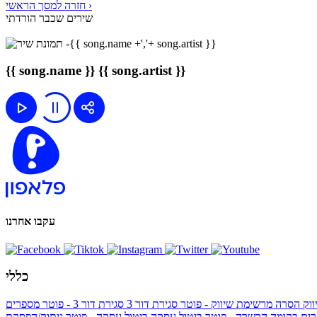
חזרה למסך הראשי ›
שירים שכבר הורדתי
{{ song.name }}
{{ song.artist }}
עקבו אחרנו
כללי
ווק
הסרה מרשימת שיווק - פוטר
סגירת דור 3
סגירת דור 3 - פוטר
מספרים
ים בקומה הכשרה - פוטר
ביטול עסקה
ביטול עסקה - פוטר
ניתוק/הפסקת