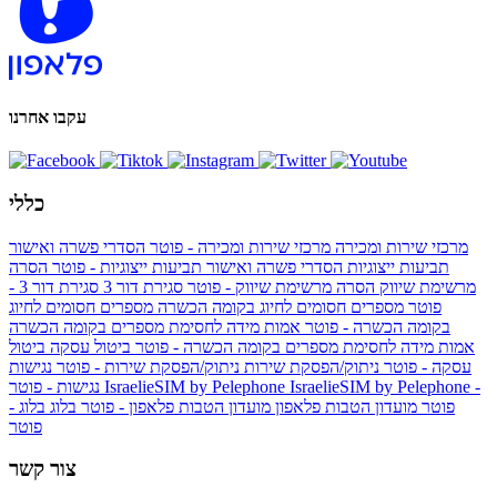
עקבו אחרנו
כללי
מרכזי שירות ומכירה
מרכזי שירות ומכירה - פוטר
הסדרי פשרה ואישור
תביעות ייצוגיות
הסדרי פשרה ואישור תביעות ייצוגיות - פוטר
הסרה
מרשימת שיווק
הסרה מרשימת שיווק - פוטר
סגירת דור 3
סגירת דור 3 -
פוטר
מספרים חסומים לחיוג בקומה הכשרה
מספרים חסומים לחיוג
בקומה הכשרה - פוטר
אמות מידה לחסימת מספרים בקומה הכשרה
אמות מידה לחסימת מספרים בקומה הכשרה - פוטר
ביטול עסקה
ביטול
עסקה - פוטר
ניתוק/הפסקת שירות
ניתוק/הפסקת שירות - פוטר
נגישות
IsraelieSIM by Pelephone -
IsraelieSIM by Pelephone
נגישות - פוטר
פוטר
מועדון הטבות פלאפון
מועדון הטבות פלאפון - פוטר
בלוג
בלוג -
פוטר
צור קשר