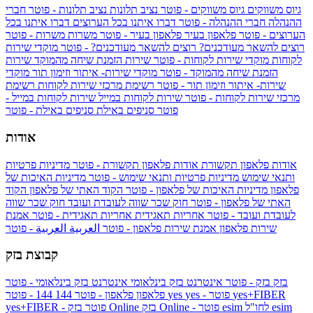
גיוס משווקים
גיוס משווקים - פוטר
נציב תלונות
נציב תלונות - פוטר
חברי
ההנהלה
חברי ההנהלה - פוטר
דברו איתנו בכל הערוצים
דברו איתנו בכל
הערוצים - פוטר
פלאפון בעיר
פלאפון בעיר - פוטר
משרות
משרות - פוטר
רוצים להשאר מעודכנים?
רוצים להשאר מעודכנים? - פוטר
מוקדי שירות
לקוחות
מוקדי שירות לקוחות - פוטר
שירות הזמנת שיחה מהמוקד
שירות
הזמנת שיחה מהמוקד - פוטר
מוקדי שירות- איתור וזימון תור
מוקדי
שירות- איתור וזימון תור - פוטר
רשימת מרכזי שירות לקוחות
רשימת
מרכזי שירות לקוחות - פוטר
שירות לקוחות במייל
שירות לקוחות במייל -
פוטר
סניפים באילת
סניפים באילת - פוטר
אודות
אודות פלאפון תקשורת
אודות פלאפון תקשורת - פוטר
מדיניות פרטיות
ותנאי שימוש
מדיניות פרטיות ותנאי שימוש - פוטר
מדיניות האיכות של
פלאפון
מדיניות האיכות של פלאפון - פוטר
הקוד האתי של פלאפון
הקוד
האתי של פלאפון - פוטר
חוק שכר שווה לעובדת ועובד
חוק שכר שווה
לעובדת ועובד - פוטר
אחריות תאגידית
אחריות תאגידית - פוטר
אמנת
שירות פלאפון
אמנת שירות פלאפון - פוטר
العربية
العربية - פוטר
קבוצת בזק
בזק
בזק - פוטר
אינטרנט בזק בינלאומי
אינטרנט בזק בינלאומי - פוטר
yes+FIBER
yes - פוטר
yes
144 - פוטר
פלאפון
פלאפון - פוטר
144
esim
esim לחו"ל
בזק Online - פוטר
בזק Online
yes+FIBER - פוטר