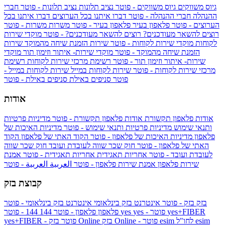
גיוס משווקים
גיוס משווקים - פוטר
נציב תלונות
נציב תלונות - פוטר
חברי
ההנהלה
חברי ההנהלה - פוטר
דברו איתנו בכל הערוצים
דברו איתנו בכל
הערוצים - פוטר
פלאפון בעיר
פלאפון בעיר - פוטר
משרות
משרות - פוטר
רוצים להשאר מעודכנים?
רוצים להשאר מעודכנים? - פוטר
מוקדי שירות
לקוחות
מוקדי שירות לקוחות - פוטר
שירות הזמנת שיחה מהמוקד
שירות
הזמנת שיחה מהמוקד - פוטר
מוקדי שירות- איתור וזימון תור
מוקדי
שירות- איתור וזימון תור - פוטר
רשימת מרכזי שירות לקוחות
רשימת
מרכזי שירות לקוחות - פוטר
שירות לקוחות במייל
שירות לקוחות במייל -
פוטר
סניפים באילת
סניפים באילת - פוטר
אודות
אודות פלאפון תקשורת
אודות פלאפון תקשורת - פוטר
מדיניות פרטיות
ותנאי שימוש
מדיניות פרטיות ותנאי שימוש - פוטר
מדיניות האיכות של
פלאפון
מדיניות האיכות של פלאפון - פוטר
הקוד האתי של פלאפון
הקוד
האתי של פלאפון - פוטר
חוק שכר שווה לעובדת ועובד
חוק שכר שווה
לעובדת ועובד - פוטר
אחריות תאגידית
אחריות תאגידית - פוטר
אמנת
שירות פלאפון
אמנת שירות פלאפון - פוטר
العربية
العربية - פוטר
קבוצת בזק
בזק
בזק - פוטר
אינטרנט בזק בינלאומי
אינטרנט בזק בינלאומי - פוטר
yes+FIBER
yes - פוטר
yes
144 - פוטר
פלאפון
פלאפון - פוטר
144
esim
esim לחו"ל
בזק Online - פוטר
בזק Online
yes+FIBER - פוטר