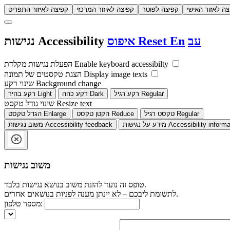
צה לאזור האישי
קפיצה לפוטר
קפיצה לאיזור המרכזי
קפיצה לאיזור התפריט
עב
En
Reset
איפוס
Accessibility
נגישות
Enable keyboard accessibilty
הפעלת נגישות מקלדת
Display image texts
הצגת טקסטים של תמונה
Background change
שינוי רקע
Regular
רקע רגיל
Dark
רקע כהה
Light
רקע בהיר
Resize text
שינוי גודל טקסט
Regular
טקסט רגיל
Reduce
הקטן טקסט
Enlarge
הגדל טקסט
Accessibility informa
מידע על נגישות
Accessibility feedback
משוב נגישות
משוב נגישות
טופס זה נועד להזנת משוב בנושא נגישות בלבד.
לתשומת ליבכם – לא יינתן מענה לפניות בנושאים אחרים.
מספר טלפון: