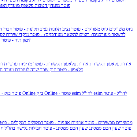
IsraelieSIM by Pelephone - פוטר
מועדון הטבות פלאפון
מועדון הטב
גיוס משווקים
גיוס משווקים - פוטר
נציב תלונות
נציב תלונות - פוטר
חברי ה
להשאר מעודכנים?
רוצים להשאר מעודכנים? - פוטר
מוקדי שירות לק
וזימון תור - פוטר
ר
אודות פלאפון תקשורת
אודות פלאפון תקשורת - פוטר
מדיניות פרטיות ו
פלאפון - פוטר
חוק שכר שווה לעובדת ועובד
חו
esim לחו"ל - פוטר
esim לחו"ל
בזק Online - פוטר
בזק Online
yes+FIBER - פוטר
מכשירים
מכשירים - פוטר
אוזניות
אוזניות - פוטר
רמקולים
רמקולים - פוט
שעון Apple Watch Series 10 - פוטר
שעון חכם סמסונג
שעון חכם סמסונג - פוטר
חבילות גלישה בחו"ל
חב