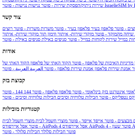
IsraelieSIM by
נגישות - פוטר
שירות
ניתוק/הפסקת שירות - פוטר
נגישות
צור קשר
צים - פוטר
פלאפון בעיר
פלאפון בעיר - פוטר
משרות
משרות - פוטר
רוצים
 שיחה מהמוקד - פוטר
מוקדי שירות- איתור וזימון תור
מוקדי שירות- איתור
ות במייל
שירות לקוחות במייל - פוטר
סניפים באילת
סניפים באילת - פוטר
אודות
מדיניות האיכות של פלאפון - פוטר
הקוד האתי של פלאפון
הקוד האתי של
טר
אמנת שירות פלאפון
אמנת שירות פלאפון - פוטר
العربية
العربية - פוטר
קבוצת בזק
אומי
אינטרנט בזק בינלאומי - פוטר
פלאפון
פלאפון - פוטר
144
יקס
נטפליקס - פוטר
חבילות טלוויזיה וסיבים
חבילות טלוויזיה וסיבים - פוטר
קטגוריות מובילות
ם
מבצעים - פוטר
אייפד
אייפד - פוטר
מוצרי חשמל לבית
מוצרי חשמל לבית
Ap
אפל איירפודס AirPods 4 - פוטר
אפל איירפודס AirPods 4
- פוטר
פוטר
חבילות סלולר
חבילות סלולר - פוטר