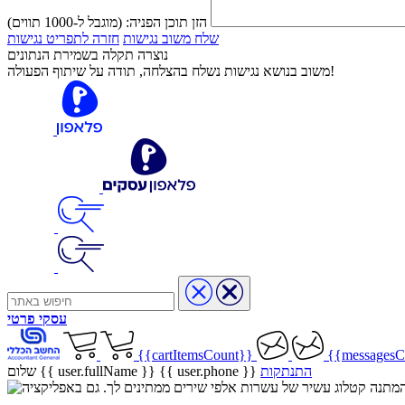
הזן תוכן הפניה:
(מוגבל ל-1000 תווים)
שלח משוב נגישות
חזרה לתפריט נגישות
נוצרה תקלה בשמירת הנתונים
משוב בנושא נגישות נשלח בהצלחה, תודה על שיתוף הפעולה!
עסקי
פרטי
{{cartItemsCount}}
{{messagesC
התנתקות
{{ user.phone }}
שלום {{ user.fullName }}
שיר בהמתנה