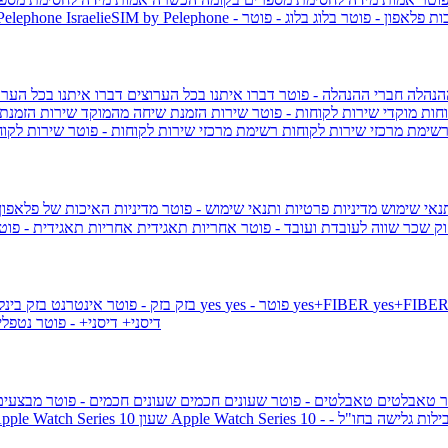
ות פלאפון - פוטר
בלוג
בלוג - פוטר
 Pelephone
הנהלה
חברי ההנהלה - פוטר
דברו איתנו בכל הערוצים
דברו איתנו בכל הערו
וחות
מוקדי שירות לקוחות - פוטר
שירות הזמנת שיחה מהמוקד
שירות הזמנת
שימת מרכזי שירות לקוחות
רשימת מרכזי שירות לקוחות - פוטר
שירות לקוח
תנאי שימוש
מדיניות פרטיות ותנאי שימוש - פוטר
מדיניות האיכות של פלאפון
ק שכר שווה לעובדת ועובד - פוטר
אחריות תאגידית
אחריות תאגידית - פו
yes+FIBER
yes - פוטר
yes
144 - פוטר
בזק
בזק - פוטר
אינטרנט בזק בינל
דיסני+
דיסני+ - פוטר
נטפל
ר
טאבלטים
טאבלטים - פוטר
שעונים חכמים
שעונים חכמים - פוטר
מבצעי
ילות גלישה בחו"ל -
שעון ple Watch Series 10