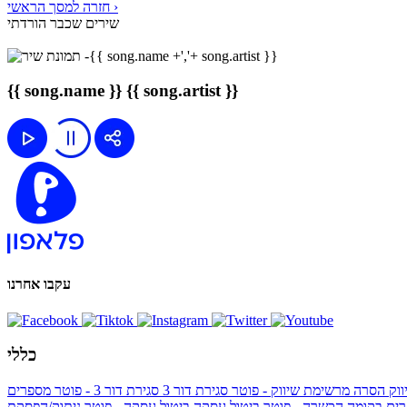
חזרה למסך הראשי ›
שירים שכבר הורדתי
{{ song.name }}
{{ song.artist }}
עקבו אחרנו
כללי
ווק
הסרה מרשימת שיווק - פוטר
סגירת דור 3
סגירת דור 3 - פוטר
מספרים
ים בקומה הכשרה - פוטר
ביטול עסקה
ביטול עסקה - פוטר
ניתוק/הפסקת