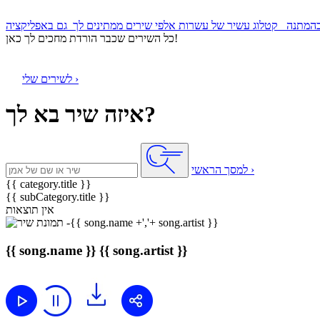
קטלוג עשיר של עשרות אלפי שירים ממתינים לך
כל השירים שכבר הורדת מחכים לך כאן!
לשירים שלי ›
איזה שיר בא לך?
למסך הראשי ›
{{ category.title }}
{{ subCategory.title }}
אין תוצאות
{{ song.name }}
{{ song.artist }}