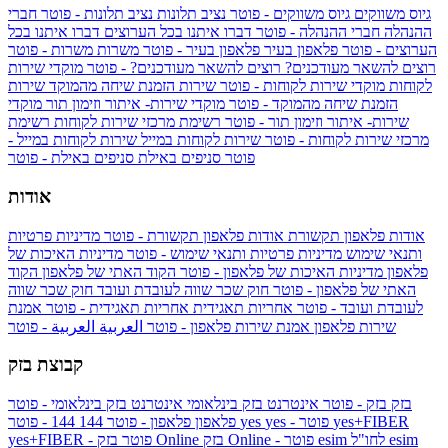
גיוס משווקים
גיוס משווקים - פוטר
נציב תלונות
נציב תלונות - פוטר
חברי
ההנהלה
חברי ההנהלה - פוטר
דברו איתנו בכל הערוצים
דברו איתנו בכל
הערוצים - פוטר
פלאפון בעיר
פלאפון בעיר - פוטר
משרות
משרות - פוטר
רוצים להשאר מעודכנים?
רוצים להשאר מעודכנים? - פוטר
מוקדי שירות
לקוחות
מוקדי שירות לקוחות - פוטר
שירות הזמנת שיחה מהמוקד
שירות
הזמנת שיחה מהמוקד - פוטר
מוקדי שירות- איתור וזימון תור
מוקדי
שירות- איתור וזימון תור - פוטר
רשימת מרכזי שירות לקוחות
רשימת
מרכזי שירות לקוחות - פוטר
שירות לקוחות במייל
שירות לקוחות במייל -
פוטר
סניפים באילת
סניפים באילת - פוטר
אודות
אודות פלאפון תקשורת
אודות פלאפון תקשורת - פוטר
מדיניות פרטיות
ותנאי שימוש
מדיניות פרטיות ותנאי שימוש - פוטר
מדיניות האיכות של
פלאפון
מדיניות האיכות של פלאפון - פוטר
הקוד האתי של פלאפון
הקוד
האתי של פלאפון - פוטר
חוק שכר שווה לעובדת ועובד
חוק שכר שווה
לעובדת ועובד - פוטר
אחריות תאגידית
אחריות תאגידית - פוטר
אמנת
שירות פלאפון
אמנת שירות פלאפון - פוטר
العربية
العربية - פוטר
קבוצת בזק
בזק
בזק - פוטר
אינטרנט בזק בינלאומי
אינטרנט בזק בינלאומי - פוטר
yes+FIBER
yes - פוטר
yes
144 - פוטר
פלאפון
פלאפון - פוטר
144
esim
esim לחו"ל
בזק Online - פוטר
בזק Online
yes+FIBER - פוטר