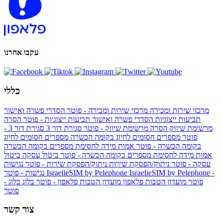
עקבו אחרנו
כללי
מרכזי שירות ומכירה
מרכזי שירות ומכירה - פוטר
הסדרי פשרה ואישור
תביעות ייצוגיות
הסדרי פשרה ואישור תביעות ייצוגיות - פוטר
הסרה
מרשימת שיווק
הסרה מרשימת שיווק - פוטר
סגירת דור 3
סגירת דור 3 -
פוטר
מספרים חסומים לחיוג בקומה הכשרה
מספרים חסומים לחיוג
בקומה הכשרה - פוטר
אמות מידה לחסימת מספרים בקומה הכשרה
אמות מידה לחסימת מספרים בקומה הכשרה - פוטר
ביטול עסקה
ביטול
עסקה - פוטר
ניתוק/הפסקת שירות
ניתוק/הפסקת שירות - פוטר
נגישות
IsraelieSIM by Pelephone -
IsraelieSIM by Pelephone
נגישות - פוטר
פוטר
מועדון הטבות פלאפון
מועדון הטבות פלאפון - פוטר
בלוג
בלוג -
פוטר
צור קשר