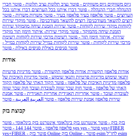
גיוס משווקים
גיוס משווקים - פוטר
נציב תלונות
נציב תלונות - פוטר
חברי
ההנהלה
חברי ההנהלה - פוטר
דברו איתנו בכל הערוצים
דברו איתנו בכל
הערוצים - פוטר
פלאפון בעיר
פלאפון בעיר - פוטר
משרות
משרות - פוטר
רוצים להשאר מעודכנים?
רוצים להשאר מעודכנים? - פוטר
מוקדי שירות
לקוחות
מוקדי שירות לקוחות - פוטר
שירות הזמנת שיחה מהמוקד
שירות
הזמנת שיחה מהמוקד - פוטר
מוקדי שירות- איתור וזימון תור
מוקדי
שירות- איתור וזימון תור - פוטר
רשימת מרכזי שירות לקוחות
רשימת
מרכזי שירות לקוחות - פוטר
שירות לקוחות במייל
שירות לקוחות במייל -
פוטר
סניפים באילת
סניפים באילת - פוטר
אודות
אודות פלאפון תקשורת
אודות פלאפון תקשורת - פוטר
מדיניות פרטיות
ותנאי שימוש
מדיניות פרטיות ותנאי שימוש - פוטר
מדיניות האיכות של
פלאפון
מדיניות האיכות של פלאפון - פוטר
הקוד האתי של פלאפון
הקוד
האתי של פלאפון - פוטר
חוק שכר שווה לעובדת ועובד
חוק שכר שווה
לעובדת ועובד - פוטר
אחריות תאגידית
אחריות תאגידית - פוטר
אמנת
שירות פלאפון
אמנת שירות פלאפון - פוטר
العربية
العربية - פוטר
קבוצת בזק
בזק
בזק - פוטר
אינטרנט בזק בינלאומי
אינטרנט בזק בינלאומי - פוטר
yes+FIBER
yes - פוטר
yes
144 - פוטר
פלאפון
פלאפון - פוטר
144
esim
esim לחו"ל
בזק Online - פוטר
בזק Online
yes+FIBER - פוטר