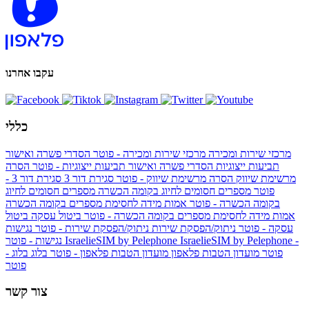
עקבו אחרנו
כללי
מרכזי שירות ומכירה
מרכזי שירות ומכירה - פוטר
הסדרי פשרה ואישור
תביעות ייצוגיות
הסדרי פשרה ואישור תביעות ייצוגיות - פוטר
הסרה
מרשימת שיווק
הסרה מרשימת שיווק - פוטר
סגירת דור 3
סגירת דור 3 -
פוטר
מספרים חסומים לחיוג בקומה הכשרה
מספרים חסומים לחיוג
בקומה הכשרה - פוטר
אמות מידה לחסימת מספרים בקומה הכשרה
אמות מידה לחסימת מספרים בקומה הכשרה - פוטר
ביטול עסקה
ביטול
עסקה - פוטר
ניתוק/הפסקת שירות
ניתוק/הפסקת שירות - פוטר
נגישות
IsraelieSIM by Pelephone -
IsraelieSIM by Pelephone
נגישות - פוטר
פוטר
מועדון הטבות פלאפון
מועדון הטבות פלאפון - פוטר
בלוג
בלוג -
פוטר
צור קשר