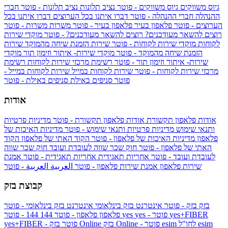
גיוס משווקים
גיוס משווקים - פוטר
נציב תלונות
נציב תלונות - פוטר
חברי
ההנהלה
חברי ההנהלה - פוטר
דברו איתנו בכל הערוצים
דברו איתנו בכל
הערוצים - פוטר
פלאפון בעיר
פלאפון בעיר - פוטר
משרות
משרות - פוטר
רוצים להשאר מעודכנים?
רוצים להשאר מעודכנים? - פוטר
מוקדי שירות
לקוחות
מוקדי שירות לקוחות - פוטר
שירות הזמנת שיחה מהמוקד
שירות
הזמנת שיחה מהמוקד - פוטר
מוקדי שירות- איתור וזימון תור
מוקדי
שירות- איתור וזימון תור - פוטר
רשימת מרכזי שירות לקוחות
רשימת
מרכזי שירות לקוחות - פוטר
שירות לקוחות במייל
שירות לקוחות במייל -
פוטר
סניפים באילת
סניפים באילת - פוטר
אודות
אודות פלאפון תקשורת
אודות פלאפון תקשורת - פוטר
מדיניות פרטיות
ותנאי שימוש
מדיניות פרטיות ותנאי שימוש - פוטר
מדיניות האיכות של
פלאפון
מדיניות האיכות של פלאפון - פוטר
הקוד האתי של פלאפון
הקוד
האתי של פלאפון - פוטר
חוק שכר שווה לעובדת ועובד
חוק שכר שווה
לעובדת ועובד - פוטר
אחריות תאגידית
אחריות תאגידית - פוטר
אמנת
שירות פלאפון
אמנת שירות פלאפון - פוטר
العربية
العربية - פוטר
קבוצת בזק
בזק
בזק - פוטר
אינטרנט בזק בינלאומי
אינטרנט בזק בינלאומי - פוטר
yes+FIBER
yes - פוטר
yes
144 - פוטר
פלאפון
פלאפון - פוטר
144
esim
esim לחו"ל
בזק Online - פוטר
בזק Online
yes+FIBER - פוטר