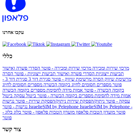
עקבו אחרנו
כללי
מרכזי שירות ומכירה
מרכזי שירות ומכירה - פוטר
הסדרי פשרה ואישור
תביעות ייצוגיות
הסדרי פשרה ואישור תביעות ייצוגיות - פוטר
הסרה
מרשימת שיווק
הסרה מרשימת שיווק - פוטר
סגירת דור 3
סגירת דור 3 -
פוטר
מספרים חסומים לחיוג בקומה הכשרה
מספרים חסומים לחיוג
בקומה הכשרה - פוטר
אמות מידה לחסימת מספרים בקומה הכשרה
אמות מידה לחסימת מספרים בקומה הכשרה - פוטר
ביטול עסקה
ביטול
עסקה - פוטר
ניתוק/הפסקת שירות
ניתוק/הפסקת שירות - פוטר
נגישות
IsraelieSIM by Pelephone -
IsraelieSIM by Pelephone
נגישות - פוטר
פוטר
מועדון הטבות פלאפון
מועדון הטבות פלאפון - פוטר
בלוג
בלוג -
פוטר
צור קשר