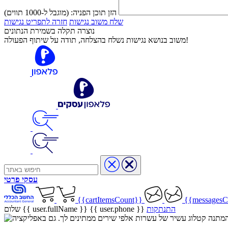
הזן תוכן הפניה:
(מוגבל ל-1000 תווים)
שלח משוב נגישות
חזרה לתפריט נגישות
נוצרה תקלה בשמירת הנתונים
משוב בנושא נגישות נשלח בהצלחה, תודה על שיתוף הפעולה!
עסקי
פרטי
{{cartItemsCount}}
{{messagesC
התנתקות
{{ user.phone }}
שלום {{ user.fullName }}
שיר בהמתנה