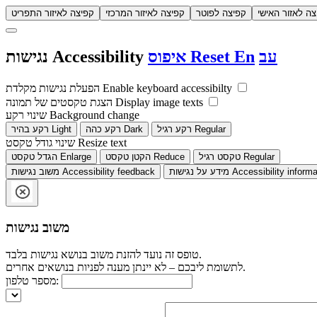
צה לאזור האישי
קפיצה לפוטר
קפיצה לאיזור המרכזי
קפיצה לאיזור התפריט
עב
En
Reset
איפוס
Accessibility
נגישות
Enable keyboard accessibilty
הפעלת נגישות מקלדת
Display image texts
הצגת טקסטים של תמונה
Background change
שינוי רקע
Regular
רקע רגיל
Dark
רקע כהה
Light
רקע בהיר
Resize text
שינוי גודל טקסט
Regular
טקסט רגיל
Reduce
הקטן טקסט
Enlarge
הגדל טקסט
Accessibility informa
מידע על נגישות
Accessibility feedback
משוב נגישות
משוב נגישות
טופס זה נועד להזנת משוב בנושא נגישות בלבד.
לתשומת ליבכם – לא יינתן מענה לפניות בנושאים אחרים.
מספר טלפון: