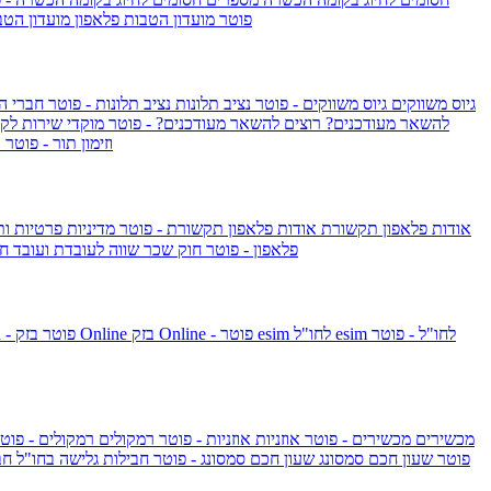
IsraelieSIM by Pelephone - פוטר
מועדון הטבות פלאפון
מועדון הטב
גיוס משווקים
גיוס משווקים - פוטר
נציב תלונות
נציב תלונות - פוטר
חברי ה
להשאר מעודכנים?
רוצים להשאר מעודכנים? - פוטר
מוקדי שירות לק
וזימון תור - פוטר
ר
אודות פלאפון תקשורת
אודות פלאפון תקשורת - פוטר
מדיניות פרטיות ו
פלאפון - פוטר
חוק שכר שווה לעובדת ועובד
חו
esim לחו"ל - פוטר
esim לחו"ל
בזק Online - פוטר
בזק Online
yes+FIBER - פוטר
מכשירים
מכשירים - פוטר
אוזניות
אוזניות - פוטר
רמקולים
רמקולים - פוט
שעון Apple Watch Series 10 - פוטר
שעון חכם סמסונג
שעון חכם סמסונג - פוטר
חבילות גלישה בחו"ל
חב