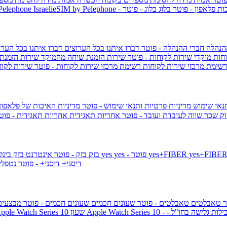
ות פלאפון - פוטר
בלוג
בלוג - פוטר
 Pelephone
הנהלה
חברי ההנהלה - פוטר
דברו איתנו בכל הערוצים
דברו איתנו בכל הערו
וחות
מוקדי שירות לקוחות - פוטר
שירות הזמנת שיחה מהמוקד
שירות הזמנת
שימת מרכזי שירות לקוחות
רשימת מרכזי שירות לקוחות - פוטר
שירות לקוח
תנאי שימוש
מדיניות פרטיות ותנאי שימוש - פוטר
מדיניות האיכות של פלאפון
ק שכר שווה לעובדת ועובד - פוטר
אחריות תאגידית
אחריות תאגידית - פו
yes+FIBER
yes - פוטר
yes
144 - פוטר
בזק
בזק - פוטר
אינטרנט בזק בינל
דיסני+
דיסני+ - פוטר
נטפל
ר
טאבלטים
טאבלטים - פוטר
שעונים חכמים
שעונים חכמים - פוטר
מבצעי
ילות גלישה בחו"ל -
שעון ple Watch Series 10