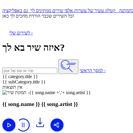
קטלוג עשיר של עשרות אלפי שירים ממתינים לך
כל השירים שכבר הורדת מחכים לך כאן!
לשירים שלי ›
איזה שיר בא לך?
למסך הראשי ›
{{ category.title }}
{{ subCategory.title }}
אין תוצאות
{{ song.name }}
{{ song.artist }}