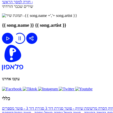
חזרה למסך הראשי ›
שירים שכבר הורדתי
{{ song.name }}
{{ song.artist }}
עקבו אחרנו
כללי
ווק
הסרה מרשימת שיווק - פוטר
סגירת דור 3
סגירת דור 3 - פוטר
מספרים
ים בקומה הכשרה - פוטר
ביטול עסקה
ביטול עסקה - פוטר
ניתוק/הפסקת