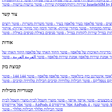
IsraelieSIM by
נגישות - פוטר
שירות
ניתוק/הפסקת שירות - פוטר
נגישות
צור קשר
צים - פוטר
פלאפון בעיר
פלאפון בעיר - פוטר
משרות
משרות - פוטר
רוצים
 שיחה מהמוקד - פוטר
מוקדי שירות- איתור וזימון תור
מוקדי שירות- איתור
ות במייל
שירות לקוחות במייל - פוטר
סניפים באילת
סניפים באילת - פוטר
אודות
מדיניות האיכות של פלאפון - פוטר
הקוד האתי של פלאפון
הקוד האתי של
טר
אמנת שירות פלאפון
אמנת שירות פלאפון - פוטר
العربية
العربية - פוטר
קבוצת בזק
אומי
אינטרנט בזק בינלאומי - פוטר
פלאפון
פלאפון - פוטר
144
יקס
נטפליקס - פוטר
חבילות טלוויזיה וסיבים
חבילות טלוויזיה וסיבים - פוטר
קטגוריות מובילות
ם
מבצעים - פוטר
אייפד
אייפד - פוטר
מוצרי חשמל לבית
מוצרי חשמל לבית
Ap
אפל איירפודס AirPods 4 - פוטר
אפל איירפודס AirPods 4
- פוטר
פוטר
חבילות סלולר
חבילות סלולר - פוטר