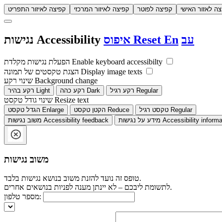
צה לאזור האישי
קפיצה לפוטר
קפיצה לאיזור המרכזי
קפיצה לאיזור התפריט
עב
En
Reset
איפוס
Accessibility
נגישות
Enable keyboard accessibilty
הפעלת נגישות מקלדת
Display image texts
הצגת טקסטים של תמונה
Background change
שינוי רקע
Regular
רקע רגיל
Dark
רקע כהה
Light
רקע בהיר
Resize text
שינוי גודל טקסט
Regular
טקסט רגיל
Reduce
הקטן טקסט
Enlarge
הגדל טקסט
Accessibility informa
מידע על נגישות
Accessibility feedback
משוב נגישות
משוב נגישות
טופס זה נועד להזנת משוב בנושא נגישות בלבד.
לתשומת ליבכם – לא יינתן מענה לפניות בנושאים אחרים.
מספר טלפון: