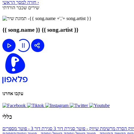
חזרה למסך הראשי ›
שירים שכבר הורדתי
{{ song.name }}
{{ song.artist }}
עקבו אחרנו
כללי
ווק
הסרה מרשימת שיווק - פוטר
סגירת דור 3
סגירת דור 3 - פוטר
מספרים
ים בקומה הכשרה - פוטר
ביטול עסקה
ביטול עסקה - פוטר
ניתוק/הפסקת