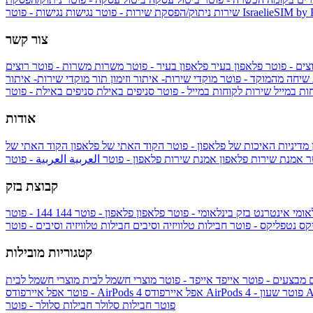
IsraelieSIM by
נגישות - פוטר
שירות
ניתוק/הפסקת שירות - פוטר
נגישות
צור קשר
צים - פוטר
פלאפון בעיר
פלאפון בעיר - פוטר
משרות
משרות - פוטר
רוצים
 שיחה מהמוקד - פוטר
מוקדי שירות- איתור וזימון תור
מוקדי שירות- איתור
ות במייל
שירות לקוחות במייל - פוטר
סניפים באילת
סניפים באילת - פוטר
אודות
מדיניות האיכות של פלאפון - פוטר
הקוד האתי של פלאפון
הקוד האתי של
טר
אמנת שירות פלאפון
אמנת שירות פלאפון - פוטר
العربية
العربية - פוטר
קבוצת בזק
אומי
אינטרנט בזק בינלאומי - פוטר
פלאפון
פלאפון - פוטר
144
יקס
נטפליקס - פוטר
חבילות טלוויזיה וסיבים
חבילות טלוויזיה וסיבים - פוטר
קטגוריות מובילות
ם
מבצעים - פוטר
אייפד
אייפד - פוטר
מוצרי חשמל לבית
מוצרי חשמל לבית
Ap
אפל איירפודס AirPods 4 - פוטר
אפל איירפודס AirPods 4
- פוטר
פוטר
חבילות סלולר
חבילות סלולר - פוטר