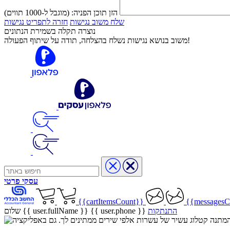
הזן תוכן הפניה:
(מוגבל ל-1000 תווים)
שלח משוב נגישות
חזרה לתפריט נגישות
נוצרה תקלה בשמירת הנתונים
משוב בנושא נגישות נשלח בהצלחה, תודה על שיתוף הפעולה!
עסקי
פרטי
{{cartItemsCount}}
{{messagesC
התנתקות
{{ user.phone }}
שלום {{ user.fullName }}
שיר בהמתנה