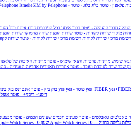
ות פלאפון - פוטר
בלוג
בלוג - פוטר
 Pelephone
הנהלה
חברי ההנהלה - פוטר
דברו איתנו בכל הערוצים
דברו איתנו בכל הערו
וחות
מוקדי שירות לקוחות - פוטר
שירות הזמנת שיחה מהמוקד
שירות הזמנת
שימת מרכזי שירות לקוחות
רשימת מרכזי שירות לקוחות - פוטר
שירות לקוח
תנאי שימוש
מדיניות פרטיות ותנאי שימוש - פוטר
מדיניות האיכות של פלאפון
ק שכר שווה לעובדת ועובד - פוטר
אחריות תאגידית
אחריות תאגידית - פו
yes+FIBER
yes - פוטר
yes
144 - פוטר
בזק
בזק - פוטר
אינטרנט בזק בינל
דיסני+
דיסני+ - פוטר
נטפל
ר
טאבלטים
טאבלטים - פוטר
שעונים חכמים
שעונים חכמים - פוטר
מבצעי
ילות גלישה בחו"ל -
שעון ple Watch Series 10