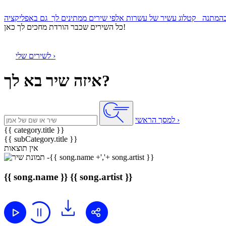
קטלוג עשיר של עשרות אלפי שירים ממתינים לך
כל השירים שכבר הורדת מחכים לך כאן!
לשירים שלי ›
איזה שיר בא לך?
למסך הראשי ›
{{ category.title }}
{{ subCategory.title }}
אין תוצאות
{{ song.name }}
{{ song.artist }}