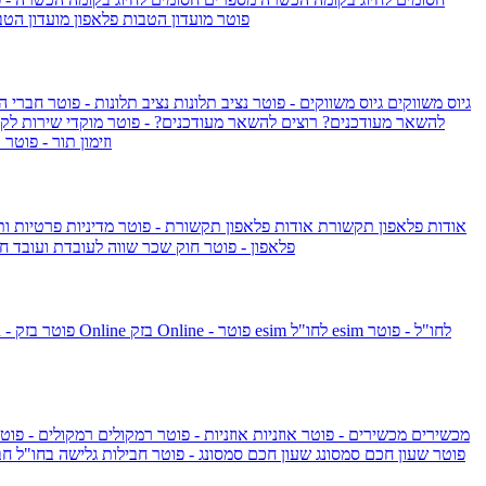
IsraelieSIM by Pelephone - פוטר
מועדון הטבות פלאפון
מועדון הטב
גיוס משווקים
גיוס משווקים - פוטר
נציב תלונות
נציב תלונות - פוטר
חברי ה
להשאר מעודכנים?
רוצים להשאר מעודכנים? - פוטר
מוקדי שירות לק
וזימון תור - פוטר
ר
אודות פלאפון תקשורת
אודות פלאפון תקשורת - פוטר
מדיניות פרטיות ו
פלאפון - פוטר
חוק שכר שווה לעובדת ועובד
חו
esim לחו"ל - פוטר
esim לחו"ל
בזק Online - פוטר
בזק Online
yes+FIBER - פוטר
מכשירים
מכשירים - פוטר
אוזניות
אוזניות - פוטר
רמקולים
רמקולים - פוט
שעון Apple Watch Series 10 - פוטר
שעון חכם סמסונג
שעון חכם סמסונג - פוטר
חבילות גלישה בחו"ל
חב