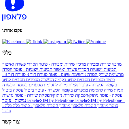
עקבו אחרנו
כללי
מרכזי שירות ומכירה
מרכזי שירות ומכירה - פוטר
הסדרי פשרה ואישור
תביעות ייצוגיות
הסדרי פשרה ואישור תביעות ייצוגיות - פוטר
הסרה
מרשימת שיווק
הסרה מרשימת שיווק - פוטר
סגירת דור 3
סגירת דור 3 -
פוטר
מספרים חסומים לחיוג בקומה הכשרה
מספרים חסומים לחיוג
בקומה הכשרה - פוטר
אמות מידה לחסימת מספרים בקומה הכשרה
אמות מידה לחסימת מספרים בקומה הכשרה - פוטר
ביטול עסקה
ביטול
עסקה - פוטר
ניתוק/הפסקת שירות
ניתוק/הפסקת שירות - פוטר
נגישות
IsraelieSIM by Pelephone -
IsraelieSIM by Pelephone
נגישות - פוטר
פוטר
מועדון הטבות פלאפון
מועדון הטבות פלאפון - פוטר
בלוג
בלוג -
פוטר
צור קשר