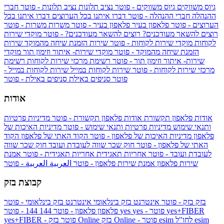
גיוס משווקים
גיוס משווקים - פוטר
נציב תלונות
נציב תלונות - פוטר
חברי
ההנהלה
חברי ההנהלה - פוטר
דברו איתנו בכל הערוצים
דברו איתנו בכל
הערוצים - פוטר
פלאפון בעיר
פלאפון בעיר - פוטר
משרות
משרות - פוטר
רוצים להשאר מעודכנים?
רוצים להשאר מעודכנים? - פוטר
מוקדי שירות
לקוחות
מוקדי שירות לקוחות - פוטר
שירות הזמנת שיחה מהמוקד
שירות
הזמנת שיחה מהמוקד - פוטר
מוקדי שירות- איתור וזימון תור
מוקדי
שירות- איתור וזימון תור - פוטר
רשימת מרכזי שירות לקוחות
רשימת
מרכזי שירות לקוחות - פוטר
שירות לקוחות במייל
שירות לקוחות במייל -
פוטר
סניפים באילת
סניפים באילת - פוטר
אודות
אודות פלאפון תקשורת
אודות פלאפון תקשורת - פוטר
מדיניות פרטיות
ותנאי שימוש
מדיניות פרטיות ותנאי שימוש - פוטר
מדיניות האיכות של
פלאפון
מדיניות האיכות של פלאפון - פוטר
הקוד האתי של פלאפון
הקוד
האתי של פלאפון - פוטר
חוק שכר שווה לעובדת ועובד
חוק שכר שווה
לעובדת ועובד - פוטר
אחריות תאגידית
אחריות תאגידית - פוטר
אמנת
שירות פלאפון
אמנת שירות פלאפון - פוטר
العربية
العربية - פוטר
קבוצת בזק
בזק
בזק - פוטר
אינטרנט בזק בינלאומי
אינטרנט בזק בינלאומי - פוטר
yes+FIBER
yes - פוטר
yes
144 - פוטר
פלאפון
פלאפון - פוטר
144
esim
esim לחו"ל
בזק Online - פוטר
בזק Online
yes+FIBER - פוטר