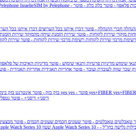
ות פלאפון - פוטר
בלוג
בלוג - פוטר
 Pelephone
הנהלה
חברי ההנהלה - פוטר
דברו איתנו בכל הערוצים
דברו איתנו בכל הערו
וחות
מוקדי שירות לקוחות - פוטר
שירות הזמנת שיחה מהמוקד
שירות הזמנת
שימת מרכזי שירות לקוחות
רשימת מרכזי שירות לקוחות - פוטר
שירות לקוח
תנאי שימוש
מדיניות פרטיות ותנאי שימוש - פוטר
מדיניות האיכות של פלאפון
ק שכר שווה לעובדת ועובד - פוטר
אחריות תאגידית
אחריות תאגידית - פו
yes+FIBER
yes - פוטר
yes
144 - פוטר
בזק
בזק - פוטר
אינטרנט בזק בינל
דיסני+
דיסני+ - פוטר
נטפל
ר
טאבלטים
טאבלטים - פוטר
שעונים חכמים
שעונים חכמים - פוטר
מבצעי
ילות גלישה בחו"ל -
שעון ple Watch Series 10