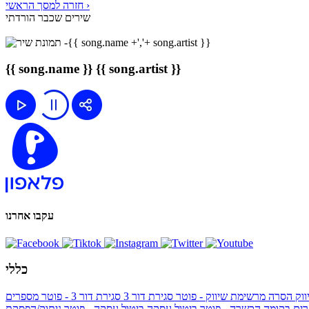
חזרה למסך הראשי ›
שירים שכבר הורדתי
{{ song.name }}
{{ song.artist }}
עקבו אחרנו
כללי
ווק
הסרה מרשימת שיווק - פוטר
סגירת דור 3
סגירת דור 3 - פוטר
מספרים
ים בקומה הכשרה - פוטר
ביטול עסקה
ביטול עסקה - פוטר
ניתוק/הפסקת