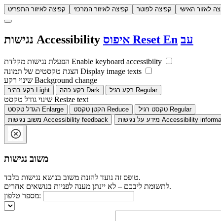
צה לאזור האישי
קפיצה לפוטר
קפיצה לאיזור המרכזי
קפיצה לאיזור התפריט
עב
En
Reset
איפוס
Accessibility
נגישות
Enable keyboard accessibilty
הפעלת נגישות מקלדת
Display image texts
הצגת טקסטים של תמונה
Background change
שינוי רקע
Regular
רקע רגיל
Dark
רקע כהה
Light
רקע בהיר
Resize text
שינוי גודל טקסט
Regular
טקסט רגיל
Reduce
הקטן טקסט
Enlarge
הגדל טקסט
Accessibility informa
מידע על נגישות
Accessibility feedback
משוב נגישות
משוב נגישות
טופס זה נועד להזנת משוב בנושא נגישות בלבד.
לתשומת ליבכם – לא יינתן מענה לפניות בנושאים אחרים.
מספר טלפון: