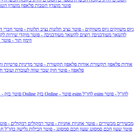
IsraelieSIM by Pelephone - פוטר
מועדון הטבות פלאפון
מועדון הטב
גיוס משווקים
גיוס משווקים - פוטר
נציב תלונות
נציב תלונות - פוטר
חברי ה
להשאר מעודכנים?
רוצים להשאר מעודכנים? - פוטר
מוקדי שירות לק
וזימון תור - פוטר
ר
אודות פלאפון תקשורת
אודות פלאפון תקשורת - פוטר
מדיניות פרטיות ו
פלאפון - פוטר
חוק שכר שווה לעובדת ועובד
חו
esim לחו"ל - פוטר
esim לחו"ל
בזק Online - פוטר
בזק Online
yes+FIBER - פוטר
מכשירים
מכשירים - פוטר
אוזניות
אוזניות - פוטר
רמקולים
רמקולים - פוט
שעון Apple Watch Series 10 - פוטר
שעון חכם סמסונג
שעון חכם סמסונג - פוטר
חבילות גלישה בחו"ל
חב