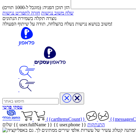
הזן תוכן הפניה:
(מוגבל ל-1000 תווים)
שלח משוב נגישות
חזרה לתפריט נגישות
נוצרה תקלה בשמירת הנתונים
משוב בנושא נגישות נשלח בהצלחה, תודה על שיתוף הפעולה!
עסקי
פרטי
{{cartItemsCount}}
{{messagesC
התנתקות
{{ user.phone }}
שלום {{ user.fullName }}
שיר בהמתנה