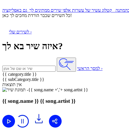
קטלוג עשיר של עשרות אלפי שירים ממתינים לך
כל השירים שכבר הורדת מחכים לך כאן!
לשירים שלי ›
איזה שיר בא לך?
למסך הראשי ›
{{ category.title }}
{{ subCategory.title }}
אין תוצאות
{{ song.name }}
{{ song.artist }}