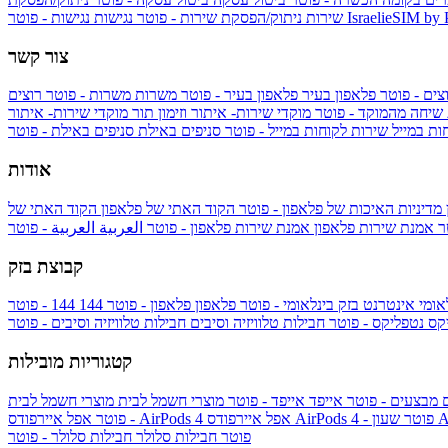
IsraelieSIM by
נגישות - פוטר
שירות
ניתוק/הפסקת שירות - פוטר
נגישות
צור קשר
צים - פוטר
פלאפון בעיר
פלאפון בעיר - פוטר
משרות
משרות - פוטר
רוצים
 שיחה מהמוקד - פוטר
מוקדי שירות- איתור וזימון תור
מוקדי שירות- איתור
ות במייל
שירות לקוחות במייל - פוטר
סניפים באילת
סניפים באילת - פוטר
אודות
מדיניות האיכות של פלאפון - פוטר
הקוד האתי של פלאפון
הקוד האתי של
טר
אמנת שירות פלאפון
אמנת שירות פלאפון - פוטר
العربية
العربية - פוטר
קבוצת בזק
אומי
אינטרנט בזק בינלאומי - פוטר
פלאפון
פלאפון - פוטר
144
יקס
נטפליקס - פוטר
חבילות טלוויזיה וסיבים
חבילות טלוויזיה וסיבים - פוטר
קטגוריות מובילות
ם
מבצעים - פוטר
אייפד
אייפד - פוטר
מוצרי חשמל לבית
מוצרי חשמל לבית
Ap
אפל איירפודס AirPods 4 - פוטר
אפל איירפודס AirPods 4
- פוטר
פוטר
חבילות סלולר
חבילות סלולר - פוטר