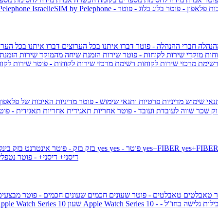
ות פלאפון - פוטר
בלוג
בלוג - פוטר
 Pelephone
הנהלה
חברי ההנהלה - פוטר
דברו איתנו בכל הערוצים
דברו איתנו בכל הערו
וחות
מוקדי שירות לקוחות - פוטר
שירות הזמנת שיחה מהמוקד
שירות הזמנת
שימת מרכזי שירות לקוחות
רשימת מרכזי שירות לקוחות - פוטר
שירות לקוח
תנאי שימוש
מדיניות פרטיות ותנאי שימוש - פוטר
מדיניות האיכות של פלאפון
ק שכר שווה לעובדת ועובד - פוטר
אחריות תאגידית
אחריות תאגידית - פו
yes+FIBER
yes - פוטר
yes
144 - פוטר
בזק
בזק - פוטר
אינטרנט בזק בינל
דיסני+
דיסני+ - פוטר
נטפל
ר
טאבלטים
טאבלטים - פוטר
שעונים חכמים
שעונים חכמים - פוטר
מבצעי
ילות גלישה בחו"ל -
שעון ple Watch Series 10