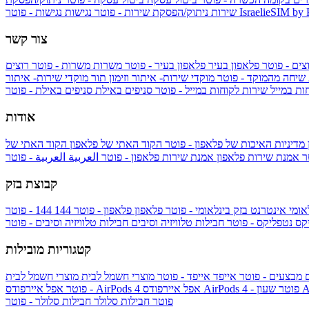
IsraelieSIM by
נגישות - פוטר
שירות
ניתוק/הפסקת שירות - פוטר
נגישות
צור קשר
צים - פוטר
פלאפון בעיר
פלאפון בעיר - פוטר
משרות
משרות - פוטר
רוצים
 שיחה מהמוקד - פוטר
מוקדי שירות- איתור וזימון תור
מוקדי שירות- איתור
ות במייל
שירות לקוחות במייל - פוטר
סניפים באילת
סניפים באילת - פוטר
אודות
מדיניות האיכות של פלאפון - פוטר
הקוד האתי של פלאפון
הקוד האתי של
טר
אמנת שירות פלאפון
אמנת שירות פלאפון - פוטר
العربية
العربية - פוטר
קבוצת בזק
אומי
אינטרנט בזק בינלאומי - פוטר
פלאפון
פלאפון - פוטר
144
יקס
נטפליקס - פוטר
חבילות טלוויזיה וסיבים
חבילות טלוויזיה וסיבים - פוטר
קטגוריות מובילות
ם
מבצעים - פוטר
אייפד
אייפד - פוטר
מוצרי חשמל לבית
מוצרי חשמל לבית
Ap
אפל איירפודס AirPods 4 - פוטר
אפל איירפודס AirPods 4
- פוטר
פוטר
חבילות סלולר
חבילות סלולר - פוטר