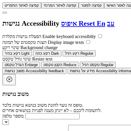
צה לאזור האישי
קפיצה לפוטר
קפיצה לאיזור המרכזי
קפיצה לאיזור התפריט
עב
En
Reset
איפוס
Accessibility
נגישות
Enable keyboard accessibilty
הפעלת נגישות מקלדת
Display image texts
הצגת טקסטים של תמונה
Background change
שינוי רקע
Regular
רקע רגיל
Dark
רקע כהה
Light
רקע בהיר
Resize text
שינוי גודל טקסט
Regular
טקסט רגיל
Reduce
הקטן טקסט
Enlarge
הגדל טקסט
Accessibility informa
מידע על נגישות
Accessibility feedback
משוב נגישות
משוב נגישות
טופס זה נועד להזנת משוב בנושא נגישות בלבד.
לתשומת ליבכם – לא יינתן מענה לפניות בנושאים אחרים.
מספר טלפון: