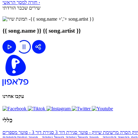
חזרה למסך הראשי ›
שירים שכבר הורדתי
{{ song.name }}
{{ song.artist }}
עקבו אחרנו
כללי
ווק
הסרה מרשימת שיווק - פוטר
סגירת דור 3
סגירת דור 3 - פוטר
מספרים
ים בקומה הכשרה - פוטר
ביטול עסקה
ביטול עסקה - פוטר
ניתוק/הפסקת