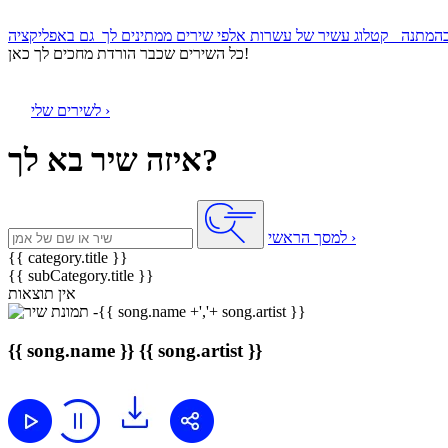
קטלוג עשיר של עשרות אלפי שירים ממתינים לך
כל השירים שכבר הורדת מחכים לך כאן!
לשירים שלי ›
איזה שיר בא לך?
למסך הראשי ›
{{ category.title }}
{{ subCategory.title }}
אין תוצאות
{{ song.name }}
{{ song.artist }}