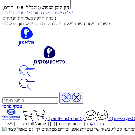
הזן תוכן הפניה:
(מוגבל ל-1000 תווים)
שלח משוב נגישות
חזרה לתפריט נגישות
נוצרה תקלה בשמירת הנתונים
משוב בנושא נגישות נשלח בהצלחה, תודה על שיתוף הפעולה!
עסקי
פרטי
{{cartItemsCount}}
{{messagesC
התנתקות
{{ user.phone }}
שלום {{ user.fullName }}
שיר בהמתנה