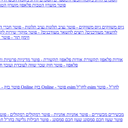
IsraelieSIM by Pelephone - פוטר
מועדון הטבות פלאפון
מועדון הטב
גיוס משווקים
גיוס משווקים - פוטר
נציב תלונות
נציב תלונות - פוטר
חברי ה
להשאר מעודכנים?
רוצים להשאר מעודכנים? - פוטר
מוקדי שירות לק
וזימון תור - פוטר
ר
אודות פלאפון תקשורת
אודות פלאפון תקשורת - פוטר
מדיניות פרטיות ו
פלאפון - פוטר
חוק שכר שווה לעובדת ועובד
חו
esim לחו"ל - פוטר
esim לחו"ל
בזק Online - פוטר
בזק Online
yes+FIBER - פוטר
מכשירים
מכשירים - פוטר
אוזניות
אוזניות - פוטר
רמקולים
רמקולים - פוט
שעון Apple Watch Series 10 - פוטר
שעון חכם סמסונג
שעון חכם סמסונג - פוטר
חבילות גלישה בחו"ל
חב