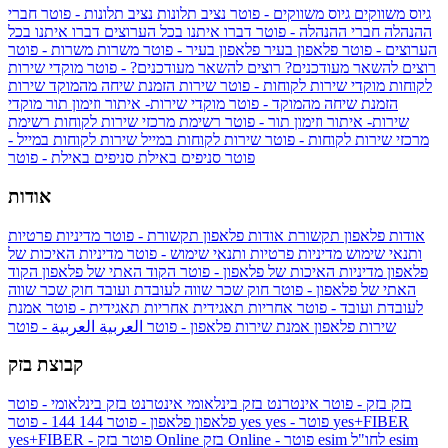
גיוס משווקים
גיוס משווקים - פוטר
נציב תלונות
נציב תלונות - פוטר
חברי
ההנהלה
חברי ההנהלה - פוטר
דברו איתנו בכל הערוצים
דברו איתנו בכל
הערוצים - פוטר
פלאפון בעיר
פלאפון בעיר - פוטר
משרות
משרות - פוטר
רוצים להשאר מעודכנים?
רוצים להשאר מעודכנים? - פוטר
מוקדי שירות
לקוחות
מוקדי שירות לקוחות - פוטר
שירות הזמנת שיחה מהמוקד
שירות
הזמנת שיחה מהמוקד - פוטר
מוקדי שירות- איתור וזימון תור
מוקדי
שירות- איתור וזימון תור - פוטר
רשימת מרכזי שירות לקוחות
רשימת
מרכזי שירות לקוחות - פוטר
שירות לקוחות במייל
שירות לקוחות במייל -
פוטר
סניפים באילת
סניפים באילת - פוטר
אודות
אודות פלאפון תקשורת
אודות פלאפון תקשורת - פוטר
מדיניות פרטיות
ותנאי שימוש
מדיניות פרטיות ותנאי שימוש - פוטר
מדיניות האיכות של
פלאפון
מדיניות האיכות של פלאפון - פוטר
הקוד האתי של פלאפון
הקוד
האתי של פלאפון - פוטר
חוק שכר שווה לעובדת ועובד
חוק שכר שווה
לעובדת ועובד - פוטר
אחריות תאגידית
אחריות תאגידית - פוטר
אמנת
שירות פלאפון
אמנת שירות פלאפון - פוטר
العربية
العربية - פוטר
קבוצת בזק
בזק
בזק - פוטר
אינטרנט בזק בינלאומי
אינטרנט בזק בינלאומי - פוטר
yes+FIBER
yes - פוטר
yes
144 - פוטר
פלאפון
פלאפון - פוטר
144
esim
esim לחו"ל
בזק Online - פוטר
בזק Online
yes+FIBER - פוטר