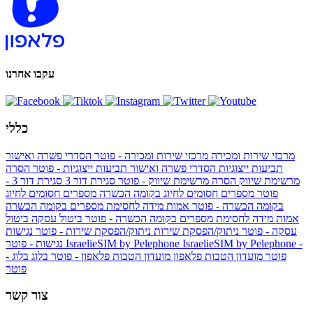
עקבו אחרנו
כללי
מרכזי שירות ומכירה
מרכזי שירות ומכירה - פוטר
הסדרי פשרה ואישור
תביעות ייצוגיות
הסדרי פשרה ואישור תביעות ייצוגיות - פוטר
הסרה
מרשימת שיווק
הסרה מרשימת שיווק - פוטר
סגירת דור 3
סגירת דור 3 -
פוטר
מספרים חסומים לחיוג בקומה הכשרה
מספרים חסומים לחיוג
בקומה הכשרה - פוטר
אמות מידה לחסימת מספרים בקומה הכשרה
אמות מידה לחסימת מספרים בקומה הכשרה - פוטר
ביטול עסקה
ביטול
עסקה - פוטר
ניתוק/הפסקת שירות
ניתוק/הפסקת שירות - פוטר
נגישות
IsraelieSIM by Pelephone -
IsraelieSIM by Pelephone
נגישות - פוטר
פוטר
מועדון הטבות פלאפון
מועדון הטבות פלאפון - פוטר
בלוג
בלוג -
פוטר
צור קשר