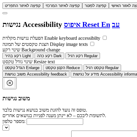
צה לאזור האישי
קפיצה לפוטר
קפיצה לאיזור המרכזי
קפיצה לאיזור התפריט
עב
En
Reset
איפוס
Accessibility
נגישות
Enable keyboard accessibilty
הפעלת נגישות מקלדת
Display image texts
הצגת טקסטים של תמונה
Background change
שינוי רקע
Regular
רקע רגיל
Dark
רקע כהה
Light
רקע בהיר
Resize text
שינוי גודל טקסט
Regular
טקסט רגיל
Reduce
הקטן טקסט
Enlarge
הגדל טקסט
Accessibility informa
מידע על נגישות
Accessibility feedback
משוב נגישות
משוב נגישות
טופס זה נועד להזנת משוב בנושא נגישות בלבד.
לתשומת ליבכם – לא יינתן מענה לפניות בנושאים אחרים.
מספר טלפון: