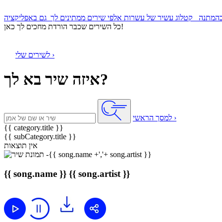
קטלוג עשיר של עשרות אלפי שירים ממתינים לך
כל השירים שכבר הורדת מחכים לך כאן!
לשירים שלי ›
איזה שיר בא לך?
למסך הראשי ›
{{ category.title }}
{{ subCategory.title }}
אין תוצאות
{{ song.name }}
{{ song.artist }}