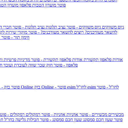
IsraelieSIM by Pelephone - פוטר
מועדון הטבות פלאפון
מועדון הטב
גיוס משווקים
גיוס משווקים - פוטר
נציב תלונות
נציב תלונות - פוטר
חברי ה
להשאר מעודכנים?
רוצים להשאר מעודכנים? - פוטר
מוקדי שירות לק
וזימון תור - פוטר
ר
אודות פלאפון תקשורת
אודות פלאפון תקשורת - פוטר
מדיניות פרטיות ו
פלאפון - פוטר
חוק שכר שווה לעובדת ועובד
חו
esim לחו"ל - פוטר
esim לחו"ל
בזק Online - פוטר
בזק Online
yes+FIBER - פוטר
מכשירים
מכשירים - פוטר
אוזניות
אוזניות - פוטר
רמקולים
רמקולים - פוט
שעון Apple Watch Series 10 - פוטר
שעון חכם סמסונג
שעון חכם סמסונג - פוטר
חבילות גלישה בחו"ל
חב