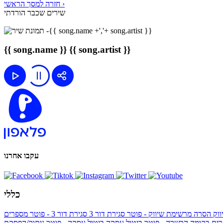
חזרה למסך הראשי ›
שירים שכבר הורדתי
{{ song.name }}
{{ song.artist }}
עקבו אחרנו
כללי
ווק
הסרה מרשימת שיווק - פוטר
סגירת דור 3
סגירת דור 3 - פוטר
מספרים
ים בקומה הכשרה - פוטר
ביטול עסקה
ביטול עסקה - פוטר
ניתוק/הפסקת