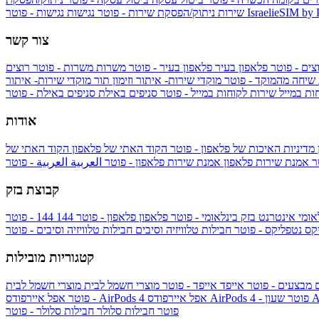
IsraelieSIM by
נגישות - פוטר
שירות
ניתוק/הפסקת שירות - פוטר
נגישות
צור קשר
צים - פוטר
פלאפון בעיר
פלאפון בעיר - פוטר
משרות
משרות - פוטר
רוצים
 שיחה מהמוקד - פוטר
מוקדי שירות- איתור וזימון תור
מוקדי שירות- איתור
ות במייל
שירות לקוחות במייל - פוטר
סניפים באילת
סניפים באילת - פוטר
אודות
מדיניות האיכות של פלאפון - פוטר
הקוד האתי של פלאפון
הקוד האתי של
טר
אמנת שירות פלאפון
אמנת שירות פלאפון - פוטר
العربية
العربية - פוטר
קבוצת בזק
אומי
אינטרנט בזק בינלאומי - פוטר
פלאפון
פלאפון - פוטר
144
יקס
נטפליקס - פוטר
חבילות טלוויזיה וסיבים
חבילות טלוויזיה וסיבים - פוטר
קטגוריות מובילות
ם
מבצעים - פוטר
אייפד
אייפד - פוטר
מוצרי חשמל לבית
מוצרי חשמל לבית
Ap
אפל איירפודס AirPods 4 - פוטר
אפל איירפודס AirPods 4
- פוטר
פוטר
חבילות סלולר
חבילות סלולר - פוטר