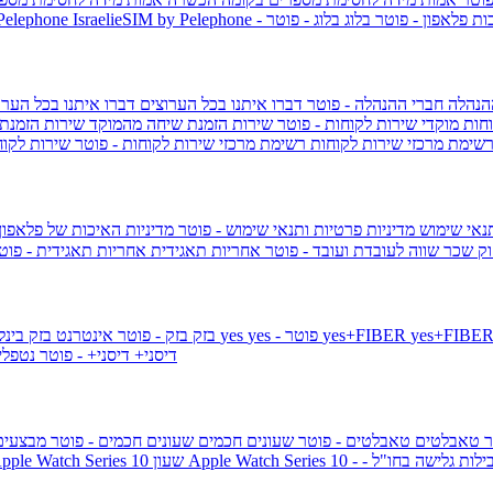
ות פלאפון - פוטר
בלוג
בלוג - פוטר
 Pelephone
הנהלה
חברי ההנהלה - פוטר
דברו איתנו בכל הערוצים
דברו איתנו בכל הערו
וחות
מוקדי שירות לקוחות - פוטר
שירות הזמנת שיחה מהמוקד
שירות הזמנת
שימת מרכזי שירות לקוחות
רשימת מרכזי שירות לקוחות - פוטר
שירות לקוח
תנאי שימוש
מדיניות פרטיות ותנאי שימוש - פוטר
מדיניות האיכות של פלאפון
ק שכר שווה לעובדת ועובד - פוטר
אחריות תאגידית
אחריות תאגידית - פו
yes+FIBER
yes - פוטר
yes
144 - פוטר
בזק
בזק - פוטר
אינטרנט בזק בינל
דיסני+
דיסני+ - פוטר
נטפל
ר
טאבלטים
טאבלטים - פוטר
שעונים חכמים
שעונים חכמים - פוטר
מבצעי
ילות גלישה בחו"ל -
שעון ple Watch Series 10