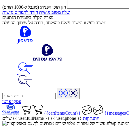
הזן תוכן הפניה:
(מוגבל ל-1000 תווים)
שלח משוב נגישות
חזרה לתפריט נגישות
נוצרה תקלה בשמירת הנתונים
משוב בנושא נגישות נשלח בהצלחה, תודה על שיתוף הפעולה!
עסקי
פרטי
{{cartItemsCount}}
{{messagesC
התנתקות
{{ user.phone }}
שלום {{ user.fullName }}
שיר בהמתנה