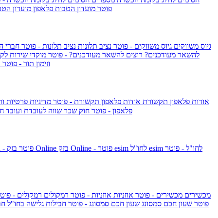
IsraelieSIM by Pelephone - פוטר
מועדון הטבות פלאפון
מועדון הטב
גיוס משווקים
גיוס משווקים - פוטר
נציב תלונות
נציב תלונות - פוטר
חברי ה
להשאר מעודכנים?
רוצים להשאר מעודכנים? - פוטר
מוקדי שירות לק
וזימון תור - פוטר
ר
אודות פלאפון תקשורת
אודות פלאפון תקשורת - פוטר
מדיניות פרטיות ו
פלאפון - פוטר
חוק שכר שווה לעובדת ועובד
חו
esim לחו"ל - פוטר
esim לחו"ל
בזק Online - פוטר
בזק Online
yes+FIBER - פוטר
מכשירים
מכשירים - פוטר
אוזניות
אוזניות - פוטר
רמקולים
רמקולים - פוט
שעון Apple Watch Series 10 - פוטר
שעון חכם סמסונג
שעון חכם סמסונג - פוטר
חבילות גלישה בחו"ל
חב