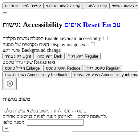
צה לאזור האישי
קפיצה לפוטר
קפיצה לאיזור המרכזי
קפיצה לאיזור התפריט
עב
En
Reset
איפוס
Accessibility
נגישות
Enable keyboard accessibilty
הפעלת נגישות מקלדת
Display image texts
הצגת טקסטים של תמונה
Background change
שינוי רקע
Regular
רקע רגיל
Dark
רקע כהה
Light
רקע בהיר
Resize text
שינוי גודל טקסט
Regular
טקסט רגיל
Reduce
הקטן טקסט
Enlarge
הגדל טקסט
Accessibility informa
מידע על נגישות
Accessibility feedback
משוב נגישות
משוב נגישות
טופס זה נועד להזנת משוב בנושא נגישות בלבד.
לתשומת ליבכם – לא יינתן מענה לפניות בנושאים אחרים.
מספר טלפון: