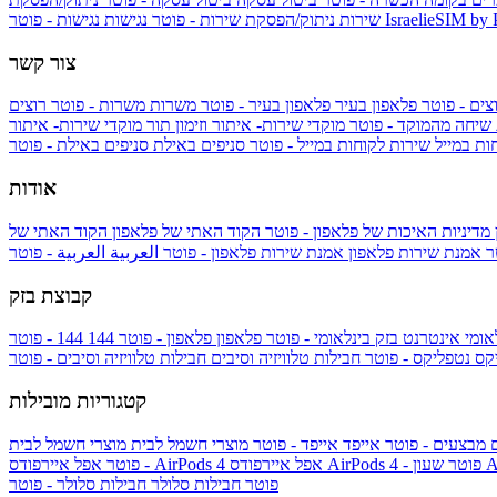
IsraelieSIM by
נגישות - פוטר
שירות
ניתוק/הפסקת שירות - פוטר
נגישות
צור קשר
צים - פוטר
פלאפון בעיר
פלאפון בעיר - פוטר
משרות
משרות - פוטר
רוצים
 שיחה מהמוקד - פוטר
מוקדי שירות- איתור וזימון תור
מוקדי שירות- איתור
ות במייל
שירות לקוחות במייל - פוטר
סניפים באילת
סניפים באילת - פוטר
אודות
מדיניות האיכות של פלאפון - פוטר
הקוד האתי של פלאפון
הקוד האתי של
טר
אמנת שירות פלאפון
אמנת שירות פלאפון - פוטר
العربية
العربية - פוטר
קבוצת בזק
אומי
אינטרנט בזק בינלאומי - פוטר
פלאפון
פלאפון - פוטר
144
יקס
נטפליקס - פוטר
חבילות טלוויזיה וסיבים
חבילות טלוויזיה וסיבים - פוטר
קטגוריות מובילות
ם
מבצעים - פוטר
אייפד
אייפד - פוטר
מוצרי חשמל לבית
מוצרי חשמל לבית
Ap
אפל איירפודס AirPods 4 - פוטר
אפל איירפודס AirPods 4
- פוטר
פוטר
חבילות סלולר
חבילות סלולר - פוטר