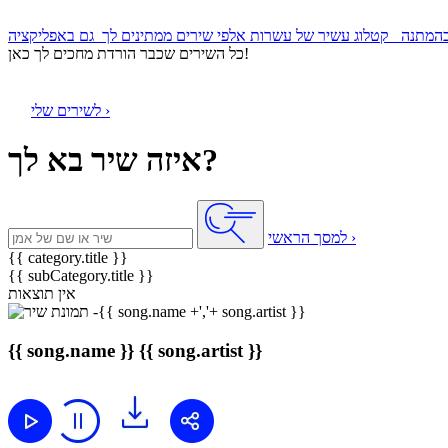
קטלוג עשיר של עשרות אלפי שירים ממתינים לך
כל השירים שכבר הורדת מחכים לך כאן!
לשירים שלי ›
איזה שיר בא לך?
למסך הראשי ›
{{ category.title }}
{{ subCategory.title }}
אין תוצאות
{{ song.name }}
{{ song.artist }}