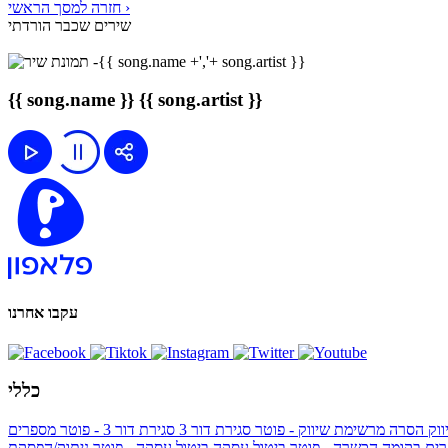
חזרה למסך הראשי ›
שירים שכבר הורדתי
{{ song.name }}
{{ song.artist }}
עקבו אחרנו
כללי
ווק
הסרה מרשימת שיווק - פוטר
סגירת דור 3
סגירת דור 3 - פוטר
מספרים
ים בקומה הכשרה - פוטר
ביטול עסקה
ביטול עסקה - פוטר
ניתוק/הפסקת