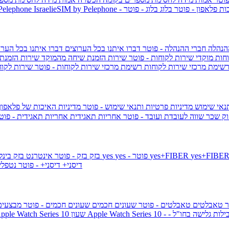
ות פלאפון - פוטר
בלוג
בלוג - פוטר
 Pelephone
הנהלה
חברי ההנהלה - פוטר
דברו איתנו בכל הערוצים
דברו איתנו בכל הערו
וחות
מוקדי שירות לקוחות - פוטר
שירות הזמנת שיחה מהמוקד
שירות הזמנת
שימת מרכזי שירות לקוחות
רשימת מרכזי שירות לקוחות - פוטר
שירות לקוח
תנאי שימוש
מדיניות פרטיות ותנאי שימוש - פוטר
מדיניות האיכות של פלאפון
ק שכר שווה לעובדת ועובד - פוטר
אחריות תאגידית
אחריות תאגידית - פו
yes+FIBER
yes - פוטר
yes
144 - פוטר
בזק
בזק - פוטר
אינטרנט בזק בינל
דיסני+
דיסני+ - פוטר
נטפל
ר
טאבלטים
טאבלטים - פוטר
שעונים חכמים
שעונים חכמים - פוטר
מבצעי
ילות גלישה בחו"ל -
שעון ple Watch Series 10