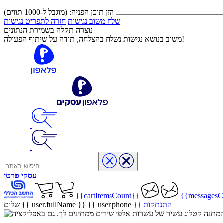
הזן תוכן הפניה:
(מוגבל ל-1000 תווים)
שלח משוב נגישות
חזרה לתפריט נגישות
נוצרה תקלה בשמירת הנתונים
משוב בנושא נגישות נשלח בהצלחה, תודה על שיתוף הפעולה!
עסקי
פרטי
{{cartItemsCount}}
{{messagesC
התנתקות
{{ user.phone }}
שלום {{ user.fullName }}
שיר בהמתנה