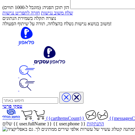
הזן תוכן הפניה:
(מוגבל ל-1000 תווים)
שלח משוב נגישות
חזרה לתפריט נגישות
נוצרה תקלה בשמירת הנתונים
משוב בנושא נגישות נשלח בהצלחה, תודה על שיתוף הפעולה!
עסקי
פרטי
{{cartItemsCount}}
{{messagesC
התנתקות
{{ user.phone }}
שלום {{ user.fullName }}
שיר בהמתנה