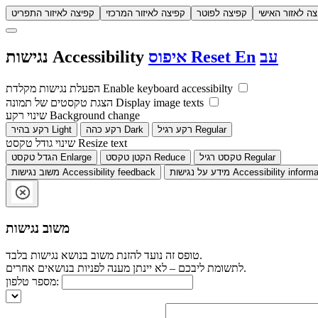
צה לאזור האישי
קפיצה לפוטר
קפיצה לאיזור המרכזי
קפיצה לאיזור התפריט
עב
En
Reset
איפוס
Accessibility
נגישות
Enable keyboard accessibilty
הפעלת נגישות מקלדת
Display image texts
הצגת טקסטים של תמונה
Background change
שינוי רקע
Regular
רקע רגיל
Dark
רקע כהה
Light
רקע בהיר
Resize text
שינוי גודל טקסט
Regular
טקסט רגיל
Reduce
הקטן טקסט
Enlarge
הגדל טקסט
Accessibility informa
מידע על נגישות
Accessibility feedback
משוב נגישות
משוב נגישות
טופס זה נועד להזנת משוב בנושא נגישות בלבד.
לתשומת ליבכם – לא יינתן מענה לפניות בנושאים אחרים.
מספר טלפון: