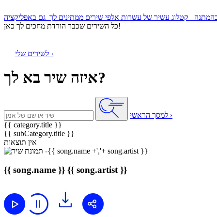
קטלוג עשיר של עשרות אלפי שירים ממתינים לך
כל השירים שכבר הורדת מחכים לך כאן!
לשירים שלי ›
איזה שיר בא לך?
למסך הראשי ›
{{ category.title }}
{{ subCategory.title }}
אין תוצאות
{{ song.name }}
{{ song.artist }}