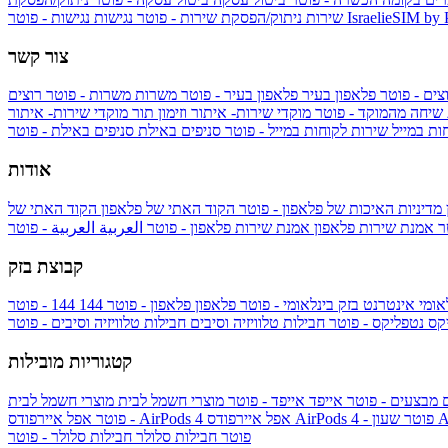
IsraelieSIM by
נגישות - פוטר
שירות
ניתוק/הפסקת שירות - פוטר
נגישות
צור קשר
צים - פוטר
פלאפון בעיר
פלאפון בעיר - פוטר
משרות
משרות - פוטר
רוצים
 שיחה מהמוקד - פוטר
מוקדי שירות- איתור וזימון תור
מוקדי שירות- איתור
ות במייל
שירות לקוחות במייל - פוטר
סניפים באילת
סניפים באילת - פוטר
אודות
מדיניות האיכות של פלאפון - פוטר
הקוד האתי של פלאפון
הקוד האתי של
טר
אמנת שירות פלאפון
אמנת שירות פלאפון - פוטר
العربية
العربية - פוטר
קבוצת בזק
אומי
אינטרנט בזק בינלאומי - פוטר
פלאפון
פלאפון - פוטר
144
יקס
נטפליקס - פוטר
חבילות טלוויזיה וסיבים
חבילות טלוויזיה וסיבים - פוטר
קטגוריות מובילות
ם
מבצעים - פוטר
אייפד
אייפד - פוטר
מוצרי חשמל לבית
מוצרי חשמל לבית
Ap
אפל איירפודס AirPods 4 - פוטר
אפל איירפודס AirPods 4
- פוטר
פוטר
חבילות סלולר
חבילות סלולר - פוטר