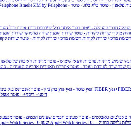
ות פלאפון - פוטר
בלוג
בלוג - פוטר
 Pelephone
הנהלה
חברי ההנהלה - פוטר
דברו איתנו בכל הערוצים
דברו איתנו בכל הערו
וחות
מוקדי שירות לקוחות - פוטר
שירות הזמנת שיחה מהמוקד
שירות הזמנת
שימת מרכזי שירות לקוחות
רשימת מרכזי שירות לקוחות - פוטר
שירות לקוח
תנאי שימוש
מדיניות פרטיות ותנאי שימוש - פוטר
מדיניות האיכות של פלאפון
ק שכר שווה לעובדת ועובד - פוטר
אחריות תאגידית
אחריות תאגידית - פו
yes+FIBER
yes - פוטר
yes
144 - פוטר
בזק
בזק - פוטר
אינטרנט בזק בינל
דיסני+
דיסני+ - פוטר
נטפל
ר
טאבלטים
טאבלטים - פוטר
שעונים חכמים
שעונים חכמים - פוטר
מבצעי
ילות גלישה בחו"ל -
שעון ple Watch Series 10