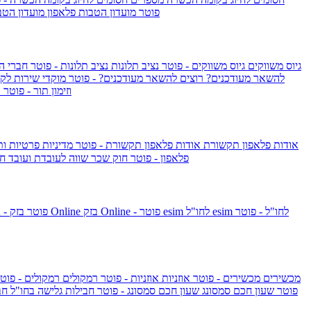
IsraelieSIM by Pelephone - פוטר
מועדון הטבות פלאפון
מועדון הטב
גיוס משווקים
גיוס משווקים - פוטר
נציב תלונות
נציב תלונות - פוטר
חברי ה
להשאר מעודכנים?
רוצים להשאר מעודכנים? - פוטר
מוקדי שירות לק
וזימון תור - פוטר
ר
אודות פלאפון תקשורת
אודות פלאפון תקשורת - פוטר
מדיניות פרטיות ו
פלאפון - פוטר
חוק שכר שווה לעובדת ועובד
חו
esim לחו"ל - פוטר
esim לחו"ל
בזק Online - פוטר
בזק Online
yes+FIBER - פוטר
מכשירים
מכשירים - פוטר
אוזניות
אוזניות - פוטר
רמקולים
רמקולים - פוט
שעון Apple Watch Series 10 - פוטר
שעון חכם סמסונג
שעון חכם סמסונג - פוטר
חבילות גלישה בחו"ל
חב