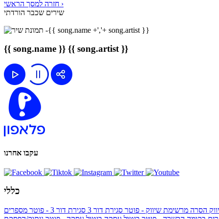
חזרה למסך הראשי ›
שירים שכבר הורדתי
{{ song.name }}
{{ song.artist }}
עקבו אחרנו
כללי
ווק
הסרה מרשימת שיווק - פוטר
סגירת דור 3
סגירת דור 3 - פוטר
מספרים
ים בקומה הכשרה - פוטר
ביטול עסקה
ביטול עסקה - פוטר
ניתוק/הפסקת