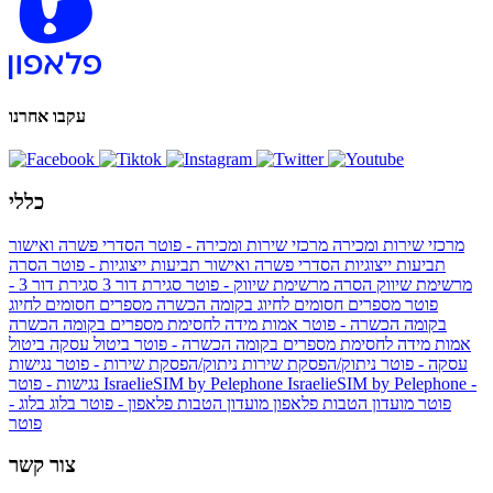
עקבו אחרנו
כללי
מרכזי שירות ומכירה
מרכזי שירות ומכירה - פוטר
הסדרי פשרה ואישור
תביעות ייצוגיות
הסדרי פשרה ואישור תביעות ייצוגיות - פוטר
הסרה
מרשימת שיווק
הסרה מרשימת שיווק - פוטר
סגירת דור 3
סגירת דור 3 -
פוטר
מספרים חסומים לחיוג בקומה הכשרה
מספרים חסומים לחיוג
בקומה הכשרה - פוטר
אמות מידה לחסימת מספרים בקומה הכשרה
אמות מידה לחסימת מספרים בקומה הכשרה - פוטר
ביטול עסקה
ביטול
עסקה - פוטר
ניתוק/הפסקת שירות
ניתוק/הפסקת שירות - פוטר
נגישות
IsraelieSIM by Pelephone -
IsraelieSIM by Pelephone
נגישות - פוטר
פוטר
מועדון הטבות פלאפון
מועדון הטבות פלאפון - פוטר
בלוג
בלוג -
פוטר
צור קשר