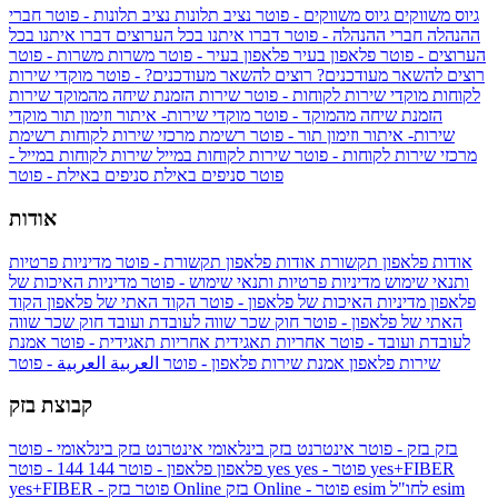
גיוס משווקים
גיוס משווקים - פוטר
נציב תלונות
נציב תלונות - פוטר
חברי
ההנהלה
חברי ההנהלה - פוטר
דברו איתנו בכל הערוצים
דברו איתנו בכל
הערוצים - פוטר
פלאפון בעיר
פלאפון בעיר - פוטר
משרות
משרות - פוטר
רוצים להשאר מעודכנים?
רוצים להשאר מעודכנים? - פוטר
מוקדי שירות
לקוחות
מוקדי שירות לקוחות - פוטר
שירות הזמנת שיחה מהמוקד
שירות
הזמנת שיחה מהמוקד - פוטר
מוקדי שירות- איתור וזימון תור
מוקדי
שירות- איתור וזימון תור - פוטר
רשימת מרכזי שירות לקוחות
רשימת
מרכזי שירות לקוחות - פוטר
שירות לקוחות במייל
שירות לקוחות במייל -
פוטר
סניפים באילת
סניפים באילת - פוטר
אודות
אודות פלאפון תקשורת
אודות פלאפון תקשורת - פוטר
מדיניות פרטיות
ותנאי שימוש
מדיניות פרטיות ותנאי שימוש - פוטר
מדיניות האיכות של
פלאפון
מדיניות האיכות של פלאפון - פוטר
הקוד האתי של פלאפון
הקוד
האתי של פלאפון - פוטר
חוק שכר שווה לעובדת ועובד
חוק שכר שווה
לעובדת ועובד - פוטר
אחריות תאגידית
אחריות תאגידית - פוטר
אמנת
שירות פלאפון
אמנת שירות פלאפון - פוטר
العربية
العربية - פוטר
קבוצת בזק
בזק
בזק - פוטר
אינטרנט בזק בינלאומי
אינטרנט בזק בינלאומי - פוטר
yes+FIBER
yes - פוטר
yes
144 - פוטר
פלאפון
פלאפון - פוטר
144
esim
esim לחו"ל
בזק Online - פוטר
בזק Online
yes+FIBER - פוטר