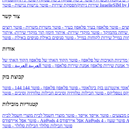
IsraelieSIM by
נגישות - פוטר
שירות
ניתוק/הפסקת שירות - פוטר
נגישות
צור קשר
צים - פוטר
פלאפון בעיר
פלאפון בעיר - פוטר
משרות
משרות - פוטר
רוצים
 שיחה מהמוקד - פוטר
מוקדי שירות- איתור וזימון תור
מוקדי שירות- איתור
ות במייל
שירות לקוחות במייל - פוטר
סניפים באילת
סניפים באילת - פוטר
אודות
מדיניות האיכות של פלאפון - פוטר
הקוד האתי של פלאפון
הקוד האתי של
טר
אמנת שירות פלאפון
אמנת שירות פלאפון - פוטר
العربية
العربية - פוטר
קבוצת בזק
אומי
אינטרנט בזק בינלאומי - פוטר
פלאפון
פלאפון - פוטר
144
יקס
נטפליקס - פוטר
חבילות טלוויזיה וסיבים
חבילות טלוויזיה וסיבים - פוטר
קטגוריות מובילות
ם
מבצעים - פוטר
אייפד
אייפד - פוטר
מוצרי חשמל לבית
מוצרי חשמל לבית
Ap
אפל איירפודס AirPods 4 - פוטר
אפל איירפודס AirPods 4
- פוטר
פוטר
חבילות סלולר
חבילות סלולר - פוטר