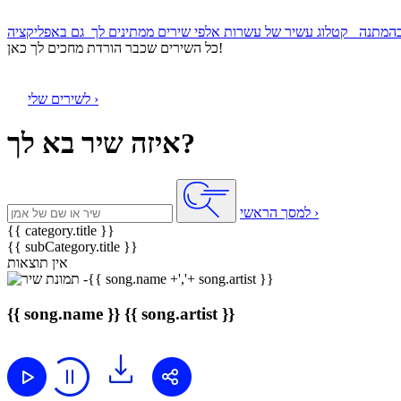
קטלוג עשיר של עשרות אלפי שירים ממתינים לך
כל השירים שכבר הורדת מחכים לך כאן!
לשירים שלי ›
איזה שיר בא לך?
למסך הראשי ›
{{ category.title }}
{{ subCategory.title }}
אין תוצאות
{{ song.name }}
{{ song.artist }}