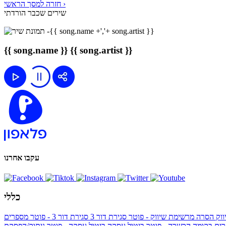
חזרה למסך הראשי ›
שירים שכבר הורדתי
{{ song.name }}
{{ song.artist }}
עקבו אחרנו
כללי
ווק
הסרה מרשימת שיווק - פוטר
סגירת דור 3
סגירת דור 3 - פוטר
מספרים
ים בקומה הכשרה - פוטר
ביטול עסקה
ביטול עסקה - פוטר
ניתוק/הפסקת