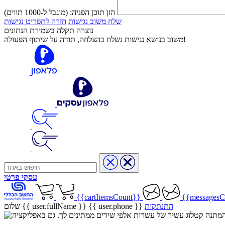
הזן תוכן הפניה:
(מוגבל ל-1000 תווים)
שלח משוב נגישות
חזרה לתפריט נגישות
נוצרה תקלה בשמירת הנתונים
משוב בנושא נגישות נשלח בהצלחה, תודה על שיתוף הפעולה!
עסקי
פרטי
{{cartItemsCount}}
{{messagesC
התנתקות
{{ user.phone }}
שלום {{ user.fullName }}
שיר בהמתנה