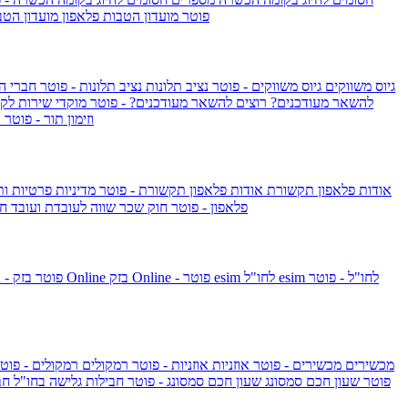
IsraelieSIM by Pelephone - פוטר
מועדון הטבות פלאפון
מועדון הטב
גיוס משווקים
גיוס משווקים - פוטר
נציב תלונות
נציב תלונות - פוטר
חברי ה
להשאר מעודכנים?
רוצים להשאר מעודכנים? - פוטר
מוקדי שירות לק
וזימון תור - פוטר
ר
אודות פלאפון תקשורת
אודות פלאפון תקשורת - פוטר
מדיניות פרטיות ו
פלאפון - פוטר
חוק שכר שווה לעובדת ועובד
חו
esim לחו"ל - פוטר
esim לחו"ל
בזק Online - פוטר
בזק Online
yes+FIBER - פוטר
מכשירים
מכשירים - פוטר
אוזניות
אוזניות - פוטר
רמקולים
רמקולים - פוט
שעון Apple Watch Series 10 - פוטר
שעון חכם סמסונג
שעון חכם סמסונג - פוטר
חבילות גלישה בחו"ל
חב