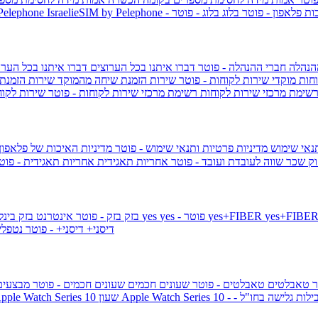
ות פלאפון - פוטר
בלוג
בלוג - פוטר
 Pelephone
הנהלה
חברי ההנהלה - פוטר
דברו איתנו בכל הערוצים
דברו איתנו בכל הערו
וחות
מוקדי שירות לקוחות - פוטר
שירות הזמנת שיחה מהמוקד
שירות הזמנת
שימת מרכזי שירות לקוחות
רשימת מרכזי שירות לקוחות - פוטר
שירות לקוח
תנאי שימוש
מדיניות פרטיות ותנאי שימוש - פוטר
מדיניות האיכות של פלאפון
ק שכר שווה לעובדת ועובד - פוטר
אחריות תאגידית
אחריות תאגידית - פו
yes+FIBER
yes - פוטר
yes
144 - פוטר
בזק
בזק - פוטר
אינטרנט בזק בינל
דיסני+
דיסני+ - פוטר
נטפל
ר
טאבלטים
טאבלטים - פוטר
שעונים חכמים
שעונים חכמים - פוטר
מבצעי
ילות גלישה בחו"ל -
שעון ple Watch Series 10