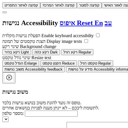
צה לאזור האישי
קפיצה לפוטר
קפיצה לאיזור המרכזי
קפיצה לאיזור התפריט
עב
En
Reset
איפוס
Accessibility
נגישות
Enable keyboard accessibilty
הפעלת נגישות מקלדת
Display image texts
הצגת טקסטים של תמונה
Background change
שינוי רקע
Regular
רקע רגיל
Dark
רקע כהה
Light
רקע בהיר
Resize text
שינוי גודל טקסט
Regular
טקסט רגיל
Reduce
הקטן טקסט
Enlarge
הגדל טקסט
Accessibility informa
מידע על נגישות
Accessibility feedback
משוב נגישות
משוב נגישות
טופס זה נועד להזנת משוב בנושא נגישות בלבד.
לתשומת ליבכם – לא יינתן מענה לפניות בנושאים אחרים.
מספר טלפון: