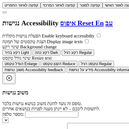
צה לאזור האישי
קפיצה לפוטר
קפיצה לאיזור המרכזי
קפיצה לאיזור התפריט
עב
En
Reset
איפוס
Accessibility
נגישות
Enable keyboard accessibilty
הפעלת נגישות מקלדת
Display image texts
הצגת טקסטים של תמונה
Background change
שינוי רקע
Regular
רקע רגיל
Dark
רקע כהה
Light
רקע בהיר
Resize text
שינוי גודל טקסט
Regular
טקסט רגיל
Reduce
הקטן טקסט
Enlarge
הגדל טקסט
Accessibility informa
מידע על נגישות
Accessibility feedback
משוב נגישות
משוב נגישות
טופס זה נועד להזנת משוב בנושא נגישות בלבד.
לתשומת ליבכם – לא יינתן מענה לפניות בנושאים אחרים.
מספר טלפון: