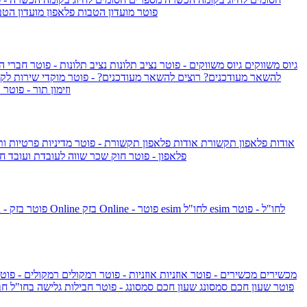
IsraelieSIM by Pelephone - פוטר
מועדון הטבות פלאפון
מועדון הטב
גיוס משווקים
גיוס משווקים - פוטר
נציב תלונות
נציב תלונות - פוטר
חברי ה
להשאר מעודכנים?
רוצים להשאר מעודכנים? - פוטר
מוקדי שירות לק
וזימון תור - פוטר
ר
אודות פלאפון תקשורת
אודות פלאפון תקשורת - פוטר
מדיניות פרטיות ו
פלאפון - פוטר
חוק שכר שווה לעובדת ועובד
חו
esim לחו"ל - פוטר
esim לחו"ל
בזק Online - פוטר
בזק Online
yes+FIBER - פוטר
מכשירים
מכשירים - פוטר
אוזניות
אוזניות - פוטר
רמקולים
רמקולים - פוט
שעון Apple Watch Series 10 - פוטר
שעון חכם סמסונג
שעון חכם סמסונג - פוטר
חבילות גלישה בחו"ל
חב