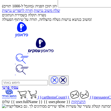
הזן תוכן הפניה:
(מוגבל ל-1000 תווים)
שלח משוב נגישות
חזרה לתפריט נגישות
נוצרה תקלה בשמירת הנתונים
משוב בנושא נגישות נשלח בהצלחה, תודה על שיתוף הפעולה!
עסקי
פרטי
{{cartItemsCount}}
{{messagesC
התנתקות
{{ user.phone }}
שלום {{ user.fullName }}
שיר בהמתנה