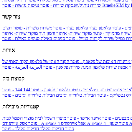
IsraelieSIM by
נגישות - פוטר
שירות
ניתוק/הפסקת שירות - פוטר
נגישות
צור קשר
צים - פוטר
פלאפון בעיר
פלאפון בעיר - פוטר
משרות
משרות - פוטר
רוצים
 שיחה מהמוקד - פוטר
מוקדי שירות- איתור וזימון תור
מוקדי שירות- איתור
ות במייל
שירות לקוחות במייל - פוטר
סניפים באילת
סניפים באילת - פוטר
אודות
מדיניות האיכות של פלאפון - פוטר
הקוד האתי של פלאפון
הקוד האתי של
טר
אמנת שירות פלאפון
אמנת שירות פלאפון - פוטר
العربية
العربية - פוטר
קבוצת בזק
אומי
אינטרנט בזק בינלאומי - פוטר
פלאפון
פלאפון - פוטר
144
יקס
נטפליקס - פוטר
חבילות טלוויזיה וסיבים
חבילות טלוויזיה וסיבים - פוטר
קטגוריות מובילות
ם
מבצעים - פוטר
אייפד
אייפד - פוטר
מוצרי חשמל לבית
מוצרי חשמל לבית
Ap
אפל איירפודס AirPods 4 - פוטר
אפל איירפודס AirPods 4
- פוטר
פוטר
חבילות סלולר
חבילות סלולר - פוטר