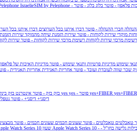
ות פלאפון - פוטר
בלוג
בלוג - פוטר
 Pelephone
הנהלה
חברי ההנהלה - פוטר
דברו איתנו בכל הערוצים
דברו איתנו בכל הערו
וחות
מוקדי שירות לקוחות - פוטר
שירות הזמנת שיחה מהמוקד
שירות הזמנת
שימת מרכזי שירות לקוחות
רשימת מרכזי שירות לקוחות - פוטר
שירות לקוח
תנאי שימוש
מדיניות פרטיות ותנאי שימוש - פוטר
מדיניות האיכות של פלאפון
ק שכר שווה לעובדת ועובד - פוטר
אחריות תאגידית
אחריות תאגידית - פו
yes+FIBER
yes - פוטר
yes
144 - פוטר
בזק
בזק - פוטר
אינטרנט בזק בינל
דיסני+
דיסני+ - פוטר
נטפל
ר
טאבלטים
טאבלטים - פוטר
שעונים חכמים
שעונים חכמים - פוטר
מבצעי
ילות גלישה בחו"ל -
שעון ple Watch Series 10