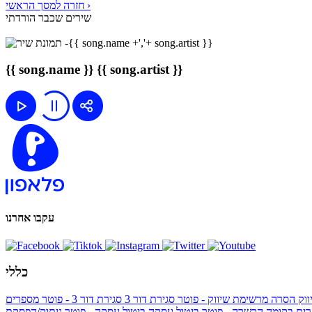
חזרה למסך הראשי ›
שירים שכבר הורדתי
{{ song.name }}
{{ song.artist }}
עקבו אחרנו
כללי
ווק
הסרה מרשימת שיווק - פוטר
סגירת דור 3
סגירת דור 3 - פוטר
מספרים
ים בקומה הכשרה - פוטר
ביטול עסקה
ביטול עסקה - פוטר
ניתוק/הפסקת