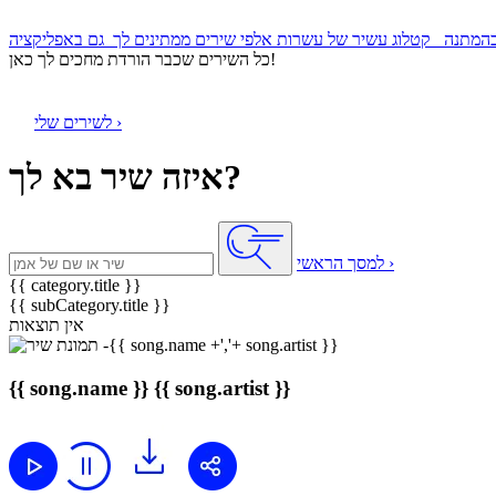
קטלוג עשיר של עשרות אלפי שירים ממתינים לך
כל השירים שכבר הורדת מחכים לך כאן!
לשירים שלי ›
איזה שיר בא לך?
למסך הראשי ›
{{ category.title }}
{{ subCategory.title }}
אין תוצאות
{{ song.name }}
{{ song.artist }}