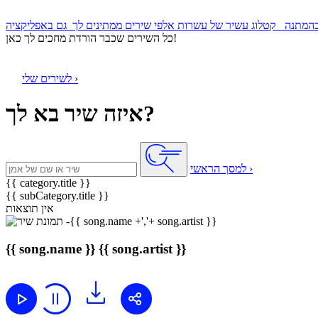
קטלוג עשיר של עשרות אלפי שירים ממתינים לך
כל השירים שכבר הורדת מחכים לך כאן!
לשירים שלי ›
איזה שיר בא לך?
למסך הראשי ›
{{ category.title }}
{{ subCategory.title }}
אין תוצאות
{{ song.name }}
{{ song.artist }}