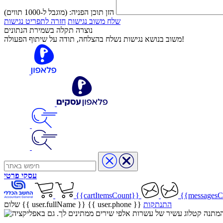
הזן תוכן הפניה:
(מוגבל ל-1000 תווים)
שלח משוב נגישות
חזרה לתפריט נגישות
נוצרה תקלה בשמירת הנתונים
משוב בנושא נגישות נשלח בהצלחה, תודה על שיתוף הפעולה!
עסקי
פרטי
{{cartItemsCount}}
{{messagesC
התנתקות
{{ user.phone }}
שלום {{ user.fullName }}
שיר בהמתנה