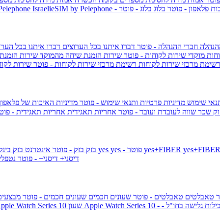
ות פלאפון - פוטר
בלוג
בלוג - פוטר
 Pelephone
הנהלה
חברי ההנהלה - פוטר
דברו איתנו בכל הערוצים
דברו איתנו בכל הערו
וחות
מוקדי שירות לקוחות - פוטר
שירות הזמנת שיחה מהמוקד
שירות הזמנת
שימת מרכזי שירות לקוחות
רשימת מרכזי שירות לקוחות - פוטר
שירות לקוח
תנאי שימוש
מדיניות פרטיות ותנאי שימוש - פוטר
מדיניות האיכות של פלאפון
ק שכר שווה לעובדת ועובד - פוטר
אחריות תאגידית
אחריות תאגידית - פו
yes+FIBER
yes - פוטר
yes
144 - פוטר
בזק
בזק - פוטר
אינטרנט בזק בינל
דיסני+
דיסני+ - פוטר
נטפל
ר
טאבלטים
טאבלטים - פוטר
שעונים חכמים
שעונים חכמים - פוטר
מבצעי
ילות גלישה בחו"ל -
שעון ple Watch Series 10