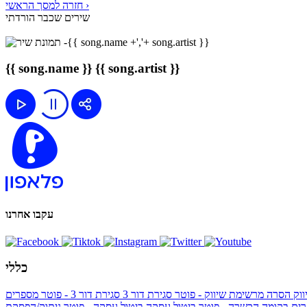
חזרה למסך הראשי ›
שירים שכבר הורדתי
{{ song.name }}
{{ song.artist }}
עקבו אחרנו
כללי
ווק
הסרה מרשימת שיווק - פוטר
סגירת דור 3
סגירת דור 3 - פוטר
מספרים
ים בקומה הכשרה - פוטר
ביטול עסקה
ביטול עסקה - פוטר
ניתוק/הפסקת