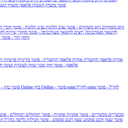
IsraelieSIM by Pelephone - פוטר
מועדון הטבות פלאפון
מועדון הטב
גיוס משווקים
גיוס משווקים - פוטר
נציב תלונות
נציב תלונות - פוטר
חברי ה
להשאר מעודכנים?
רוצים להשאר מעודכנים? - פוטר
מוקדי שירות לק
וזימון תור - פוטר
ר
אודות פלאפון תקשורת
אודות פלאפון תקשורת - פוטר
מדיניות פרטיות ו
פלאפון - פוטר
חוק שכר שווה לעובדת ועובד
חו
esim לחו"ל - פוטר
esim לחו"ל
בזק Online - פוטר
בזק Online
yes+FIBER - פוטר
מכשירים
מכשירים - פוטר
אוזניות
אוזניות - פוטר
רמקולים
רמקולים - פוט
שעון Apple Watch Series 10 - פוטר
שעון חכם סמסונג
שעון חכם סמסונג - פוטר
חבילות גלישה בחו"ל
חב