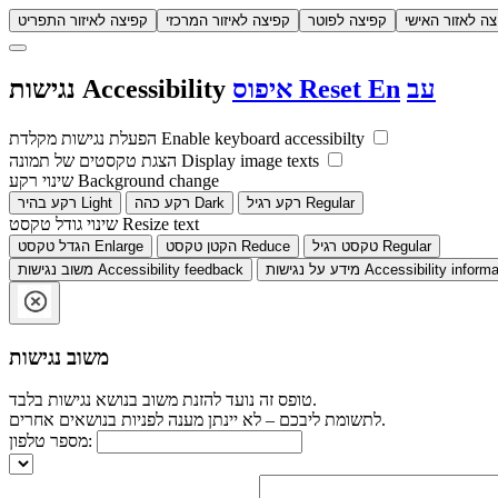
צה לאזור האישי
קפיצה לפוטר
קפיצה לאיזור המרכזי
קפיצה לאיזור התפריט
עב
En
Reset
איפוס
Accessibility
נגישות
Enable keyboard accessibilty
הפעלת נגישות מקלדת
Display image texts
הצגת טקסטים של תמונה
Background change
שינוי רקע
Regular
רקע רגיל
Dark
רקע כהה
Light
רקע בהיר
Resize text
שינוי גודל טקסט
Regular
טקסט רגיל
Reduce
הקטן טקסט
Enlarge
הגדל טקסט
Accessibility informa
מידע על נגישות
Accessibility feedback
משוב נגישות
משוב נגישות
טופס זה נועד להזנת משוב בנושא נגישות בלבד.
לתשומת ליבכם – לא יינתן מענה לפניות בנושאים אחרים.
מספר טלפון: