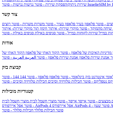
IsraelieSIM by
נגישות - פוטר
שירות
ניתוק/הפסקת שירות - פוטר
נגישות
צור קשר
צים - פוטר
פלאפון בעיר
פלאפון בעיר - פוטר
משרות
משרות - פוטר
רוצים
 שיחה מהמוקד - פוטר
מוקדי שירות- איתור וזימון תור
מוקדי שירות- איתור
ות במייל
שירות לקוחות במייל - פוטר
סניפים באילת
סניפים באילת - פוטר
אודות
מדיניות האיכות של פלאפון - פוטר
הקוד האתי של פלאפון
הקוד האתי של
טר
אמנת שירות פלאפון
אמנת שירות פלאפון - פוטר
العربية
العربية - פוטר
קבוצת בזק
אומי
אינטרנט בזק בינלאומי - פוטר
פלאפון
פלאפון - פוטר
144
יקס
נטפליקס - פוטר
חבילות טלוויזיה וסיבים
חבילות טלוויזיה וסיבים - פוטר
קטגוריות מובילות
ם
מבצעים - פוטר
אייפד
אייפד - פוטר
מוצרי חשמל לבית
מוצרי חשמל לבית
Ap
אפל איירפודס AirPods 4 - פוטר
אפל איירפודס AirPods 4
- פוטר
פוטר
חבילות סלולר
חבילות סלולר - פוטר