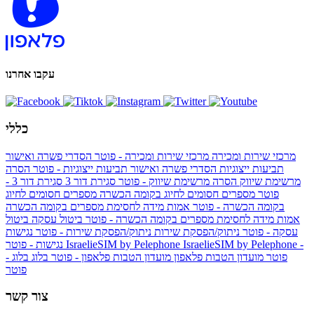
עקבו אחרנו
כללי
מרכזי שירות ומכירה
מרכזי שירות ומכירה - פוטר
הסדרי פשרה ואישור
תביעות ייצוגיות
הסדרי פשרה ואישור תביעות ייצוגיות - פוטר
הסרה
מרשימת שיווק
הסרה מרשימת שיווק - פוטר
סגירת דור 3
סגירת דור 3 -
פוטר
מספרים חסומים לחיוג בקומה הכשרה
מספרים חסומים לחיוג
בקומה הכשרה - פוטר
אמות מידה לחסימת מספרים בקומה הכשרה
אמות מידה לחסימת מספרים בקומה הכשרה - פוטר
ביטול עסקה
ביטול
עסקה - פוטר
ניתוק/הפסקת שירות
ניתוק/הפסקת שירות - פוטר
נגישות
IsraelieSIM by Pelephone -
IsraelieSIM by Pelephone
נגישות - פוטר
פוטר
מועדון הטבות פלאפון
מועדון הטבות פלאפון - פוטר
בלוג
בלוג -
פוטר
צור קשר