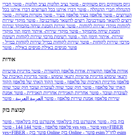
גיוס משווקים
גיוס משווקים - פוטר
נציב תלונות
נציב תלונות - פוטר
חברי
ההנהלה
חברי ההנהלה - פוטר
דברו איתנו בכל הערוצים
דברו איתנו בכל
הערוצים - פוטר
פלאפון בעיר
פלאפון בעיר - פוטר
משרות
משרות - פוטר
רוצים להשאר מעודכנים?
רוצים להשאר מעודכנים? - פוטר
מוקדי שירות
לקוחות
מוקדי שירות לקוחות - פוטר
שירות הזמנת שיחה מהמוקד
שירות
הזמנת שיחה מהמוקד - פוטר
מוקדי שירות- איתור וזימון תור
מוקדי
שירות- איתור וזימון תור - פוטר
רשימת מרכזי שירות לקוחות
רשימת
מרכזי שירות לקוחות - פוטר
שירות לקוחות במייל
שירות לקוחות במייל -
פוטר
סניפים באילת
סניפים באילת - פוטר
אודות
אודות פלאפון תקשורת
אודות פלאפון תקשורת - פוטר
מדיניות פרטיות
ותנאי שימוש
מדיניות פרטיות ותנאי שימוש - פוטר
מדיניות האיכות של
פלאפון
מדיניות האיכות של פלאפון - פוטר
הקוד האתי של פלאפון
הקוד
האתי של פלאפון - פוטר
חוק שכר שווה לעובדת ועובד
חוק שכר שווה
לעובדת ועובד - פוטר
אחריות תאגידית
אחריות תאגידית - פוטר
אמנת
שירות פלאפון
אמנת שירות פלאפון - פוטר
العربية
العربية - פוטר
קבוצת בזק
בזק
בזק - פוטר
אינטרנט בזק בינלאומי
אינטרנט בזק בינלאומי - פוטר
yes+FIBER
yes - פוטר
yes
144 - פוטר
פלאפון
פלאפון - פוטר
144
esim
esim לחו"ל
בזק Online - פוטר
בזק Online
yes+FIBER - פוטר